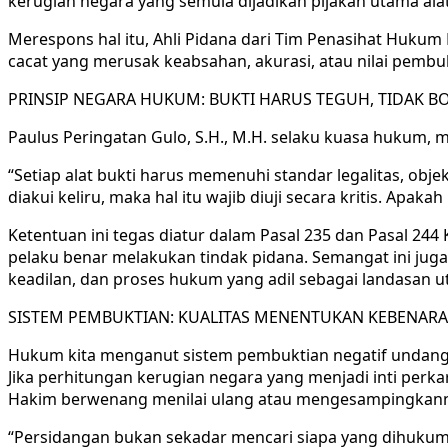
kerugian negara yang semula dijadikan pijakan utama alat 
Merespons hal itu, Ahli Pidana dari Tim Penasihat Hukum 
cacat yang merusak keabsahan, akurasi, atau nilai pembu
PRINSIP NEGARA HUKUM: BUKTI HARUS TEGUH, TIDAK B
Paulus Peringatan Gulo, S.H., M.H. selaku kuasa hukum, 
“Setiap alat bukti harus memenuhi standar legalitas, obje
diakui keliru, maka hal itu wajib diuji secara kritis. Apak
Ketentuan ini tegas diatur dalam Pasal 235 dan Pasal 24
pelaku benar melakukan tindak pidana. Semangat ini jug
keadilan, dan proses hukum yang adil sebagai landasan ut
SISTEM PEMBUKTIAN: KUALITAS MENENTUKAN KEBENAR
Hukum kita menganut sistem pembuktian negatif undang-u
Jika perhitungan kerugian negara yang menjadi inti perkar
Hakim berwenang menilai ulang atau mengesampingkan
“Persidangan bukan sekadar mencari siapa yang dihukum,