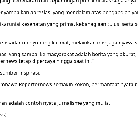
pegang: kebenaran dan kepentingan publik di atas segalanya.
 menyampaikan apresiasi yang mendalam atas pengabdian yan
 dikaruniai kesehatan yang prima, kebahagiaan tulus, sert
n sekadar menyunting kalimat, melainkan menjaga nyawa 
rmasi yang sampai ke masyarakat adalah berita yang akurat
rnews tetap dipercaya hingga saat ini.”
sumber inspirasi:
 membawa Reporternews semakin kokoh, bermanfaat nyata b
n adalah contoh nyata jurnalisme yang mulia.
ws)