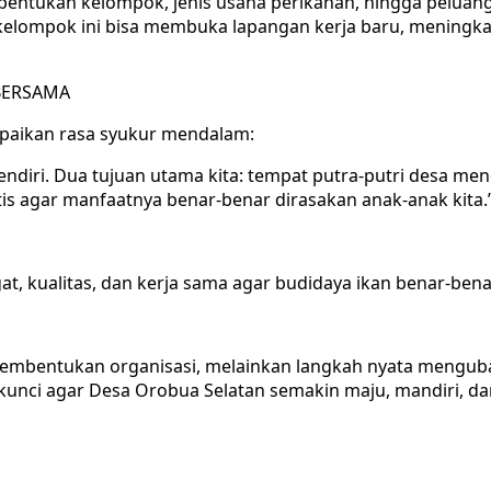
tukan kelompok, jenis usaha perikanan, hingga peluang ma
ompok ini bisa membuka lapangan kerja baru, meningkatka
 BERSAMA
paikan rasa syukur mendalam:
sendiri. Dua tujuan utama kita: tempat putra-putri desa m
s agar manfaatnya benar-benar dirasakan anak-anak kita.
ngat, kualitas, dan kerja sama agar budidaya ikan benar-b
mbentukan organisasi, melainkan langkah nyata mengubah
ci agar Desa Orobua Selatan semakin maju, mandiri, dan