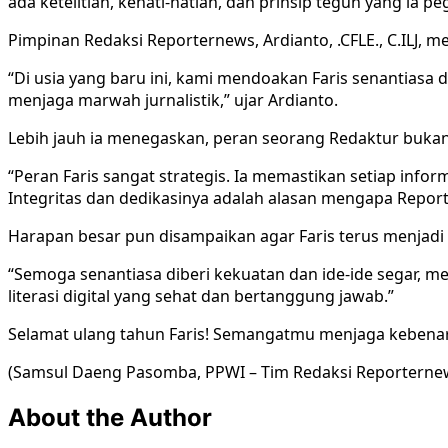
ada ketelitian, kehati-hatian, dan prinsip teguh yang ia 
Pimpinan Redaksi Reporternews, Ardianto, .CFLE., C.ILJ,
“Di usia yang baru ini, kami mendoakan Faris senantiasa
menjaga marwah jurnalistik,” ujar Ardianto.
Lebih jauh ia menegaskan, peran seorang Redaktur buka
“Peran Faris sangat strategis. Ia memastikan setiap info
Integritas dan dedikasinya adalah alasan mengapa Reporte
Harapan besar pun disampaikan agar Faris terus menjadi 
“Semoga senantiasa diberi kekuatan dan ide-ide segar,
literasi digital yang sehat dan bertanggung jawab.”
Selamat ulang tahun Faris! Semangatmu menjaga kebenara
(Samsul Daeng Pasomba, PPWI – Tim Redaksi Reporterne
About the Author