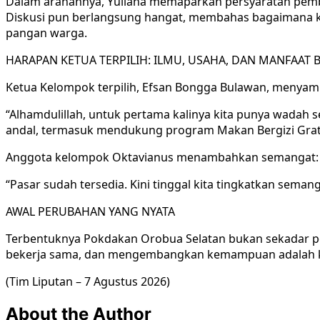
Dalam arahannya, Yuliana memaparkan persyaratan pemben
Diskusi pun berlangsung hangat, membahas bagaimana kel
pangan warga.
HARAPAN KETUA TERPILIH: ILMU, USAHA, DAN MANFAAT
Ketua Kelompok terpilih, Efsan Bongga Bulawan, menyam
“Alhamdulillah, untuk pertama kalinya kita punya wadah 
andal, termasuk mendukung program Makan Bergizi Grati
Anggota kelompok Oktavianus menambahkan semangat:
“Pasar sudah tersedia. Kini tinggal kita tingkatkan sema
AWAL PERUBAHAN YANG NYATA
Terbentuknya Pokdakan Orobua Selatan bukan sekadar pe
bekerja sama, dan mengembangkan kemampuan adalah kun
(Tim Liputan – 7 Agustus 2026)
About the Author