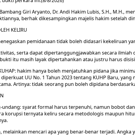
bukti perkara ini.(8/8/2026)
Bambang Giri Aryanto, Dr. Andi Hakim Lubis, S.H., M.H., me
ktiannya, berhak dikesampingkan majelis hakim setelah din
OLEH KELIRU
menegaskan pemidanaan tidak boleh didasari kekeliruan yan
ktivitas, serta dapat dipertanggungjawabkan secara ilmiah 
ah bukti itu masih layak dipertahankan atau justru harus disi
4 KUHAP: hakim hanya boleh menjatuhkan pidana jika minim
a diperkuat UU No. 1 Tahun 2023 tentang KUHP Baru, yang
ama. Artinya: tidak seorang pun boleh dipidana berdasarka
AN
ndang: syarat formal harus terpenuhi, namun bobot dan k
a korupsi ternyata keliru secara metodologis maupun hitung
nya.
 melainkan mencari apa yang benar-benar terjadi. Angka y