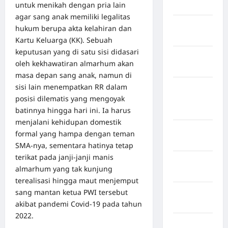
untuk menikah dengan pria lain
Jawa Barat
agar sang anak memiliki legalitas
Jawa
hukum berupa akta kelahiran dan
Tengah
Kartu Keluarga (KK). Sebuah
keputusan yang di satu sisi didasari
kabupaten
oleh kekhawatiran almarhum akan
Banyumas
masa depan sang anak, namun di
sisi lain menempatkan RR dalam
Kabupaten
posisi dilematis yang mengoyak
Bengkulu
batinnya hingga hari ini. Ia harus
Utara
menjalani kehidupan domestik
Kabupaten
formal yang hampa dengan teman
Bireuen
SMA-nya, sementara hatinya tetap
terikat pada janji-janji manis
Kabupaten
almarhum yang tak kunjung
Boalemo
terealisasi hingga maut menjemput
sang mantan ketua PWI tersebut
Kabupaten
akibat pandemi Covid-19 pada tahun
Bogor
2022.
Kabupaten