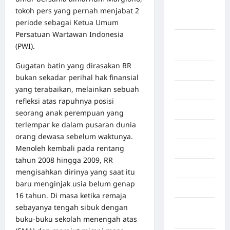
Aljazair
tokoh pers yang pernah menjabat 2
Asahan
periode sebagai Ketua Umum
Persatuan Wartawan Indonesia
Banda
(PWI).
Aceh
Gugatan batin yang dirasakan RR
Bandung
bukan sekadar perihal hak finansial
yang terabaikan, melainkan sebuah
Banten
refleksi atas rapuhnya posisi
Barru
seorang anak perempuan yang
terlempar ke dalam pusaran dunia
Batam
orang dewasa sebelum waktunya.
Menoleh kembali pada rentang
Beijing
tahun 2008 hingga 2009, RR
Bekasi
mengisahkan dirinya yang saat itu
baru menginjak usia belum genap
Bengkulu
16 tahun. Di masa ketika remaja
sebayanya tengah sibuk dengan
Benua
buku-buku sekolah menengah atas
Afrika