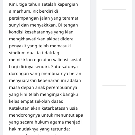
Kini, tiga tahun setelah kepergian
Bulukumba
almarhum, RR berdiri di
Kabupaten
persimpangan jalan yang teramat
Flores
sunyi dan menyakitkan. Di tengah
Timur
kondisi kesehatannya yang kian
mengkhawatirkan akibat didera
Kabupaten
penyakit yang telah memasuki
Humbang
stadium dua, ia tidak lagi
Hasundutan
memikirkan ego atau validasi sosial
Kabupaten
bagi dirinya sendiri. Satu-satunya
Indragiri
dorongan yang membuatnya berani
Hilir
menyuarakan kebenaran ini adalah
masa depan anak perempuannya
Kabupaten
yang kini telah menginjak bangku
Jayawijaya
kelas empat sekolah dasar.
Ketakutan akan keterbatasan usia
Kabupaten
mendorongnya untuk menuntut apa
Jembrana
yang secara hukum agama menjadi
Kabupaten
hak mutlaknya yang tertunda:
Kepulauan