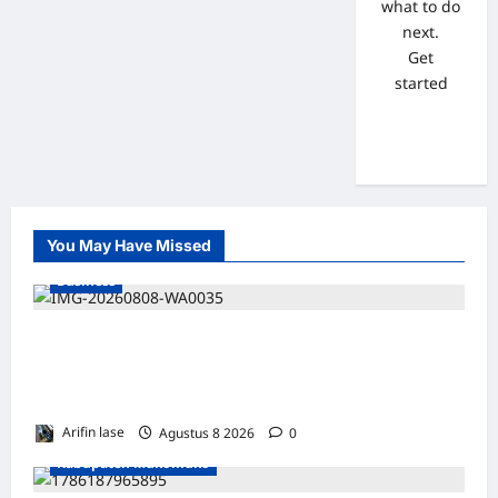
what to do
next.
Get
started
You May Have Missed
Business
WAKIL PRESIDEN RI TINJAU PROSES
REHABILITASI JEMBATAN LUMUT, DORONG
PENGUATAN KONEKTIVITAS DI ACEH
Arifin lase
Agustus 8 2026
0
Kabupaten Mukomuko