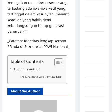
kemegahan nama besar seseorang,
Kabupaten
terkadang ada jiwa-jiwa kecil yang
Tanggamus
tertinggal dalam kesunyian, menanti
keadilan yang hakiki demi
Kabupaten
keberlangsungan hidup generasi
Wonosobo
penerus. (*)
Kabupaten
_Catatan: Identitas lengkap korban
Yalimo
RR ada di Sekretariat PPWI Nasional_
Kalimantan
Barat
Table of Contents
Kalimantan
About the Author
Tengah
Permata Lase Permata Lase
Karawang
About the Author
Karo
Kayuagung
Palembang