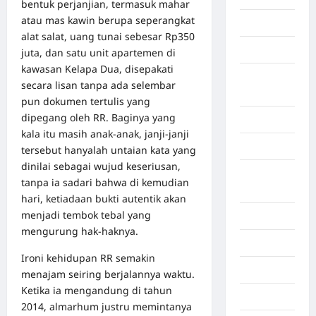
bentuk perjanjian, termasuk mahar
atau mas kawin berupa seperangkat
Gorontalo
alat salat, uang tunai sebesar Rp350
Graphic
juta, dan satu unit apartemen di
kawasan Kelapa Dua, disepakati
Gunung
secara lisan tanpa ada selembar
Sitoli
pun dokumen tertulis yang
dipegang oleh RR. Baginya yang
Gunungsitoli
kala itu masih anak-anak, janji-janji
Health
tersebut hanyalah untaian kata yang
dinilai sebagai wujud keseriusan,
Hukum dan
tanpa ia sadari bahwa di kemudian
kiminal
hari, ketiadaan bukti autentik akan
menjadi tembok tebal yang
Inspiration
mengurung hak-haknya.
Internasional
Ironi kehidupan RR semakin
Jakarta
menajam seiring berjalannya waktu.
Ketika ia mengandung di tahun
Jambi
2014, almarhum justru memintanya