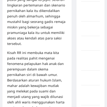
lingkaran pertemanan dan skenario
Kabupaten
pernikahan kala itu dikendalikan
Minahasa
penuh oleh almarhum, sehingga
Utara
mustahil bagi seorang gadis remaja
Kabupaten
miskin yang bekerja sebagai
Morowali
pramuniaga kala itu untuk memiliki
akses atau kendali atas para saksi
Kabupaten
tersebut.
Mukomuko
Kisah RR ini membuka mata kita
Kabupaten
pada realitas pahit mengenai
Musi
fenomena pelapukan hak anak dan
Banyuasin
perempuan dalam skema
pernikahan siri di bawah umur.
Kabupaten
Berdasarkan aturan hukum Islam,
Nias
mahar adalah kewajiban mutlak
Kabupaten
yang melekat pada suami dan
Nias
menjadi utang yang wajib dilunasi
Selatan
oleh ahli waris menggunakan harta