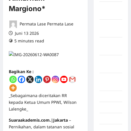
Margiono*
Maret
2026
Permata Lase Permata Lase
Februari
2026
Juni 13 2026
5 minutes read
0 comments
Januari
2026
Desember
2025
Bagikan Ke :
September
2025
_Sebagaimana diceritakan RR
Juli 2025
kepada Ketua Umum PPWI, Wilson
Mei 2025
Lalengke_
April 2025
Suaraakademis.com.|Jakarta
–
Pernikahan, dalam tatanan sosial
Oktober