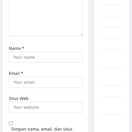
Manado
maroko
Martapura
Medan
Nama
*
Muara
Enim
Email
*
Musi
Banyuasin
Nasional
Situs Web
Negara
Afrika
Negara
Amerika
Simpan nama, email, dan situs