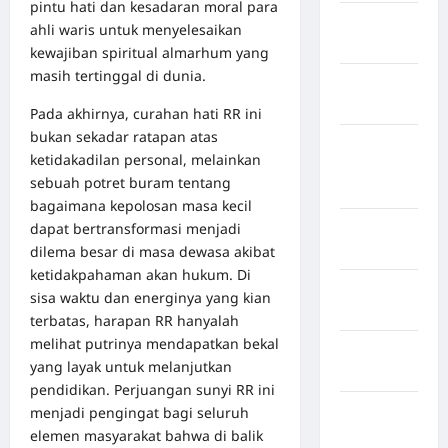
pintu hati dan kesadaran moral para
Kabupaten
ahli waris untuk menyelesaikan
Rote Ndao
kewajiban spiritual almarhum yang
masih tertinggal di dunia.
Kabupaten
Sampang
Pada akhirnya, curahan hati RR ini
bukan sekadar ratapan atas
Kabupaten
ketidakadilan personal, melainkan
Sidenreng
sebuah potret buram tentang
Rappang
bagaimana kepolosan masa kecil
dapat bertransformasi menjadi
Kabupaten
dilema besar di masa dewasa akibat
Sidrap
ketidakpahaman akan hukum. Di
Kabupaten
sisa waktu dan energinya yang kian
Sorong
terbatas, harapan RR hanyalah
melihat putrinya mendapatkan bekal
Kabupaten
yang layak untuk melanjutkan
Sragen
pendidikan. Perjuangan sunyi RR ini
Kabupaten
menjadi pengingat bagi seluruh
Tangerang
elemen masyarakat bahwa di balik