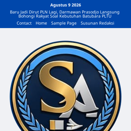
Agustus 9 2026
Baru Jadi Dirut PLN Lagi, Darmawan Prasodjo Langsung
Bohongi Rakyat Soal Kebutuhan Batubara PLTU
Contact
Home
Sample Page
Susunan Redaksi