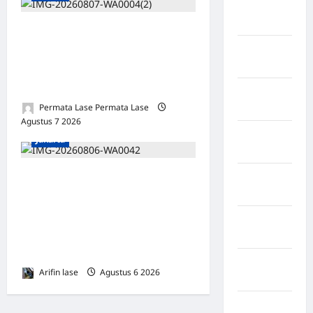
Negara
Iran
Oknum Polisi Kebon Jeruk
Negara
Jadi Backing Mafia Tanah
Israel
Merampas Hak Keluarga
Ambar Witjaksono Sutarman
Negara
Permata Lase Permata Lase
Italia
Agustus 7 2026
0
Negara
Jakarta
jepang
*Hutama Karya Dukung
Negara
Jerman
Gerakan Nasional Zero
ODOL Melalui Kampanye
Negara
Selamat Sampai Tujuan
kanada
(SETUJU
Negara
Arifin lase
Agustus 6 2026
0
Pakistan
Negara