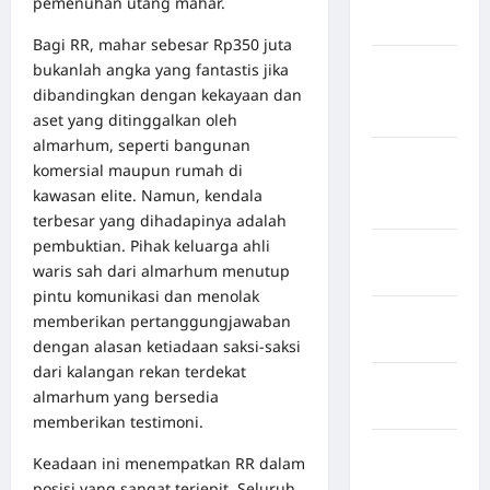
pemenuhan utang mahar.
Sangihe
Bagi RR, mahar sebesar Rp350 juta
Kabupaten
bukanlah angka yang fantastis jika
Kotawaringin
dibandingkan dengan kekayaan dan
Timur
aset yang ditinggalkan oleh
almarhum, seperti bangunan
Kabupaten
komersial maupun rumah di
Kuantan
kawasan elite. Namun, kendala
Singingi
terbesar yang dihadapinya adalah
pembuktian. Pihak keluarga ahli
Kabupaten
waris sah dari almarhum menutup
Kuningan
pintu komunikasi dan menolak
Kabupaten
memberikan pertanggungjawaban
Mamasa
dengan alasan ketiadaan saksi-saksi
dari kalangan rekan terdekat
Kabupaten
almarhum yang bersedia
Mamuju
memberikan testimoni.
Kabupaten
Keadaan ini menempatkan RR dalam
Maros
posisi yang sangat terjepit. Seluruh