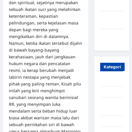
dan spiritual, sejatinya merupakan
2023
sebuah ikatan suci yang melahirkan
ketenteraman, kepastian
Maret
pelindungan, serta kejelasan masa
2020
depan bagi mereka yang
Januari
mengikatkan diri di dalamnya.
2020
Namun, ketika ikatan tersebut dijalin
di bawah bayang-bayang
kerahasiaan, jauh dari jangkauan
hukum negara dan pencatatan
Kategori
resmi, ia kerap berubah menjadi
labirin nestapa yang menjebak
Aceh
pihak yang paling rentan. Kisah pilu
inilah yang kini menghimpit
Aceh Besar
sanubari seorang wanita berinisial
Aceh
RR, yang menyimpan luka
Timur
mendalam serta beban hidup luar
biasa akibat warisan masa lalu dari
Aceh Utara
sebuah pernikahan siri di bawah
umur bersama almarhum Margiono,