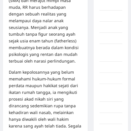
(SMA) dan merajut mimpi masa
Berita viral
muda, RR harus berhadapan
dengan sebuah realitas yang
Binjai
melampaui daya nalar anak
seusianya. Menjadi anak yang
Blog
tumbuh tanpa figur seorang ayah
Business
sejak usia enam tahun (fatherless)
membuatnya berada dalam kondisi
Buton
psikologis yang rentan dan mudah
Tengah
terbuai oleh narasi perlindungan.
Cilacap
Dalam kepolosannya yang belum
Decor
memahami hukum-hukum formal
perdata maupun hakikat sejati dari
Deli
ikatan rumah tangga, ia mengikuti
Serdang
prosesi akad nikah siri yang
dirancang sedemikian rupa tanpa
Dumai
kehadiran wali nasab, melainkan
Economy
hanya diwakili oleh wali hakim
karena sang ayah telah tiada. Segala
Gaza