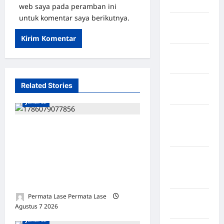
Serikat
web saya pada peramban ini
untuk komentar saya berikutnya.
Negara
arab
Negara
Austria
Negara
Related Stories
Belanda
Jakarta
Negara
Federasi
ISU SURPRES PERGANTIAN
Swiss
KAPOLRI DINILAI
MENYESATKAN:
Negara
Guinea-
KEWENANGAN TETAP DI
Bissau
TANGAN PRESIDEN
Permata Lase Permata Lase
Negara
Agustus 7 2026
0
inggris
Jakarta