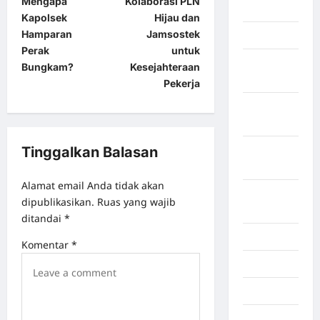
Mengapa
Kolaborasi PLN
BATU
Kapolsek
Hijau dan
Hamparan
Jamsostek
Lampung
Perak
untuk
Lampung
Bungkam?
Kesejahteraan
Barat
Pekerja
Lampung
Selatan
Tinggalkan Balasan
Lampung
Tengah
Alamat email Anda tidak akan
Lampung
dipublikasikan.
Ruas yang wajib
Timur
ditandai
*
Langkat
Komentar
*
Majalengka
Makasar
Maluku