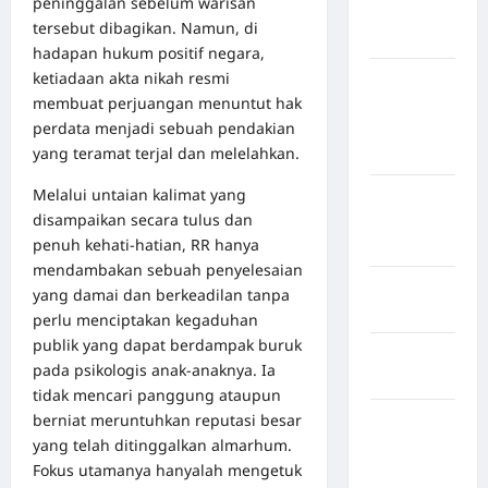
peninggalan sebelum warisan
Kabupaten
tersebut dibagikan. Namun, di
Nias Utara
hadapan hukum positif negara,
ketiadaan akta nikah resmi
kabupaten
membuat perjuangan menuntut hak
Ogan
perdata menjadi sebuah pendakian
Komering
yang teramat terjal dan melelahkan.
Ulu Timur
Melalui untaian kalimat yang
Kabupaten
disampaikan secara tulus dan
Pegunungan
penuh kehati-hatian, RR hanya
Bintang
mendambakan sebuah penyelesaian
Kabupaten
yang damai dan berkeadilan tanpa
Pinrang
perlu menciptakan kegaduhan
publik yang dapat berdampak buruk
Kabupaten
pada psikologis anak-anaknya. Ia
Purbalingga
tidak mencari panggung ataupun
berniat meruntuhkan reputasi besar
Kabupaten
yang telah ditinggalkan almarhum.
Rejang
Fokus utamanya hanyalah mengetuk
Lebong