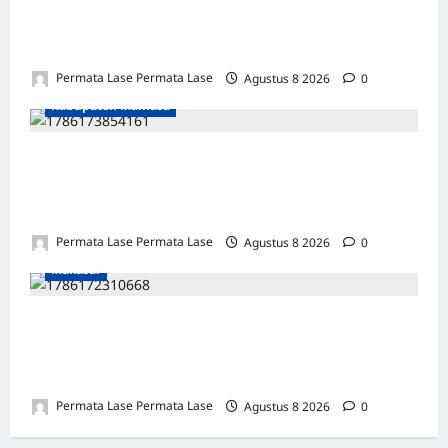
MOTOR DIKUBUR PELEPAH SAWIT: WARGA
& POLISI UNGKAP DALAM 24 JAM!
Permata Lase Permata Lase
Agustus 8 2026
0
Kabupaten Mamasa
SEJARAH BARU: OROBUA SELATAN PUNYA
KELOMPOK PERIKANAN, SIAP
KEMBANGKAN POTENSI DESA!
Permata Lase Permata Lase
Agustus 8 2026
0
Makasar
ULANG TAHUN FARIS: DEDIKASI &
INTEGRITAS JADI PILAR KEBENARAN
REPORTERNEWS
Permata Lase Permata Lase
Agustus 8 2026
0