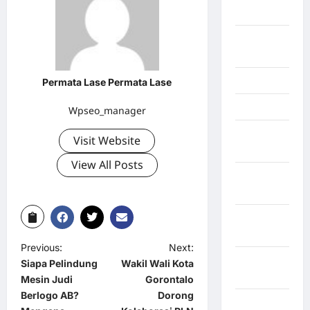
Kendari
Konawe
Utara
Konoha
Permata Lase Permata Lase
Kota Binjai
Wpseo_manager
Kota
Visit Website
Mamuju
View All Posts
Kota
Parepare
Kota
Tangerang
Previous:
Next:
Kotawaringin
Siapa Pelindung
Wakil Wali Kota
Timur
Mesin Judi
Gorontalo
Berlogo AB?
Dorong
LABUHAN