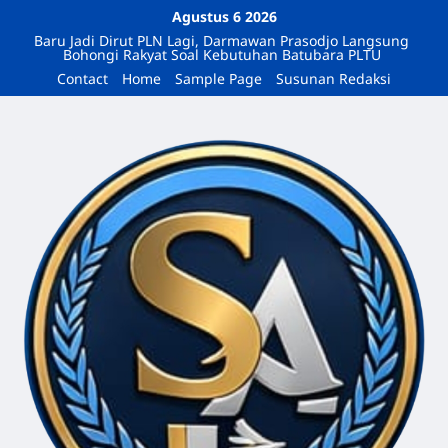
Agustus 6 2026
Baru Jadi Dirut PLN Lagi, Darmawan Prasodjo Langsung
Bohongi Rakyat Soal Kebutuhan Batubara PLTU
Contact
Home
Sample Page
Susunan Redaksi