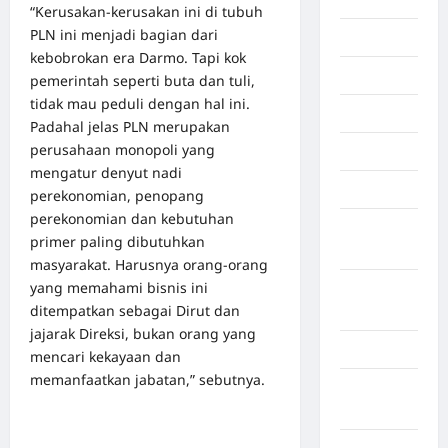
“Kerusakan-kerusakan ini di tubuh
PLN ini menjadi bagian dari
Maluku
kebobrokan era Darmo. Tapi kok
Manado
pemerintah seperti buta dan tuli,
tidak mau peduli dengan hal ini.
maroko
Padahal jelas PLN merupakan
perusahaan monopoli yang
Martapura
mengatur denyut nadi
Medan
perekonomian, penopang
perekonomian dan kebutuhan
Muara
primer paling dibutuhkan
Enim
masyarakat. Harusnya orang-orang
yang memahami bisnis ini
Musi
ditempatkan sebagai Dirut dan
Banyuasin
jajarak Direksi, bukan orang yang
Nasional
mencari kekayaan dan
memanfaatkan jabatan,” sebutnya.
Negara
Afrika