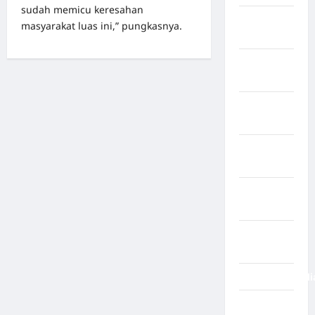
sudah memicu keresahan
Negara
masyarakat luas ini,” pungkasnya.
Prancis
Negara
Rabat
Negara
Rusia
Negara
Spayol
Negara
Swiss
Negara
Venezuela
NegaraFinlandi
News