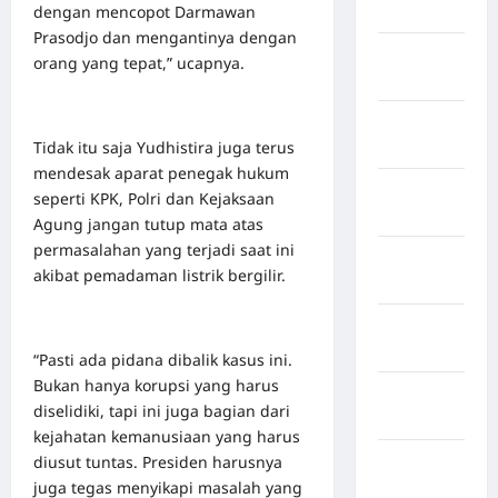
dengan mencopot Darmawan
inggris
Prasodjo dan mengantinya dengan
Negara
orang yang tepat,” ucapnya.
Iran
Negara
Tidak itu saja Yudhistira juga terus
Israel
mendesak aparat penegak hukum
Negara
seperti KPK, Polri dan Kejaksaan
Italia
Agung jangan tutup mata atas
permasalahan yang terjadi saat ini
Negara
akibat pemadaman listrik bergilir.
jepang
Negara
Jerman
“Pasti ada pidana dibalik kasus ini.
Bukan hanya korupsi yang harus
Negara
diselidiki, tapi ini juga bagian dari
kanada
kejahatan kemanusiaan yang harus
diusut tuntas. Presiden harusnya
Negara
juga tegas menyikapi masalah yang
Pakistan