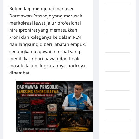
Belum lagi mengenai manuver
LABUHAN
Darmawan Prasodjo yang merusak
BATU
meritokrasi lewat jalur profesional
Lampung
hire (prohire) yang memasukkan
kroni dan koleganya ke dalam PLN
Lampung
dan langsung diberi jabatan empuk,
Barat
sedangkan pegawai internal yang
meniti karir dari bawah dan tidak
Lampung
masuk dalam lingkarannya, karirnya
Selatan
dihambat.
Lampung
Tengah
Lampung
Timur
Langkat
Majalengka
Makasar