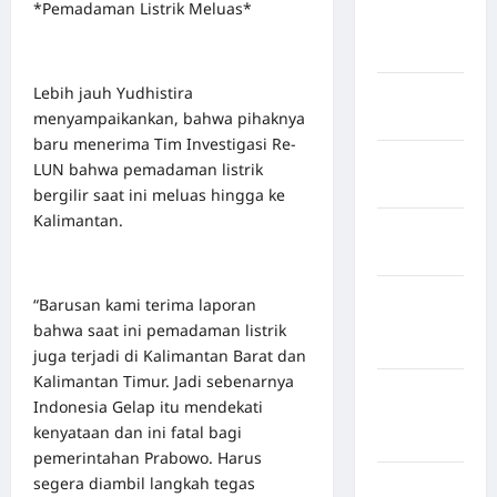
Negara
*Pemadaman Listrik Meluas*
Amerika
Serikat
Lebih jauh Yudhistira
Negara
menyampaikankan, bahwa pihaknya
arab
baru menerima Tim Investigasi Re-
Negara
LUN bahwa pemadaman listrik
Austria
bergilir saat ini meluas hingga ke
Kalimantan.
Negara
Belanda
Negara
“Barusan kami terima laporan
Federasi
bahwa saat ini pemadaman listrik
Swiss
juga terjadi di Kalimantan Barat dan
Kalimantan Timur. Jadi sebenarnya
Negara
Indonesia Gelap itu mendekati
Guinea-
kenyataan dan ini fatal bagi
Bissau
pemerintahan Prabowo. Harus
segera diambil langkah tegas
Negara