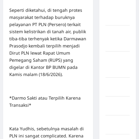
Kabupaten
Seperti diketahui, di tengah protes
Kepulauan
masyarakat terhadap buruknya
Sangihe
pelayanan PT PLN (Persero) terkait
sistem kelistrikan di tanah air, publik
Kabupaten
tiba-tiba terhenyak ketika Darmawan
Kotawaringin
Prasodjo kembali terpilih menjadi
Timur
Dirut PLN lewat Rapat Umum
Kabupaten
Pemegang Saham (RUPS) yang
Kuantan
digelar di Kantor BP BUMN pada
Singingi
Kamis malam (18/6/2026).
Kabupaten
Kuningan
*Darmo Sakti atau Terpilih Karena
Kabupaten
Transaksi*
Mamasa
Kabupaten
Kata Yudhis, sebetulnya masalah di
Mamuju
PLN ini sangat complicated. Karena