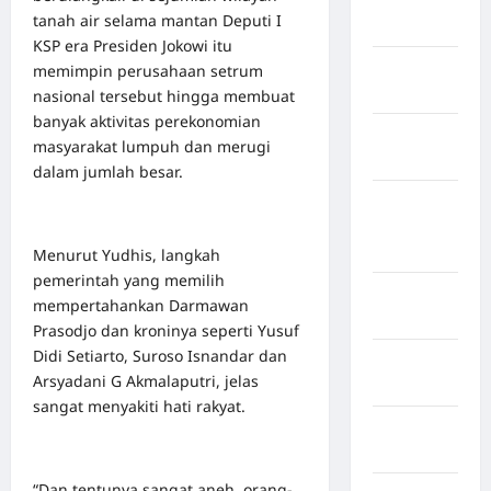
Rejang
tanah air selama mantan Deputi I
Lebong
KSP era Presiden Jokowi itu
Kabupaten
memimpin perusahaan setrum
Rote Ndao
nasional tersebut hingga membuat
banyak aktivitas perekonomian
Kabupaten
masyarakat lumpuh dan merugi
Sampang
dalam jumlah besar.
Kabupaten
Sidenreng
Rappang
Menurut Yudhis, langkah
pemerintah yang memilih
Kabupaten
mempertahankan Darmawan
Sidrap
Prasodjo dan kroninya seperti Yusuf
Didi Setiarto, Suroso Isnandar dan
Kabupaten
Arsyadani G Akmalaputri, jelas
Sorong
sangat menyakiti hati rakyat.
Kabupaten
Sragen
“Dan tentunya sangat aneh, orang-