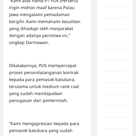
“Kami atas nama PT PLN (Persero)
Aceh Utara
ingin mohon maaf karena Pulau
Aljazair
Jawa mengalami pemadaman
bergilir. Kami memahami kesulitan
Asahan
yang dihadapi oleh masyarakat
dengan adanya peristiwa ini,”
Banda
ungkap Darmawan.
Aceh
Bandung
Dikatakannya, PLN mempercepat
Banten
proses penandatanganan kontrak
Barru
kepada para pemasok batubara,
terutama untuk medium rank coal
Batam
yang sudah mendapatkan
penugasan dari pemerintah.
Beijing
Bekasi
“Kami mengapresiasi kepada para
Bengkulu
pemasok batubara yang sudah
Benua