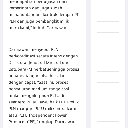
mendapatkan penugasan dari
Afrika
Pemerintah dan juga sudah
menandatangani kontrak dengan PT
Berita viral
PLN dan juga pembangkit milik
Binjai
mitra kami,” imbuh Darmawan.
Blog
Business
Darmawan menyebut PLN
berkoordinasi secara intens dengan
Buton
Direktorat Jenderal Mineral dan
Tengah
Batubara (Minerba) sehingga proses
penandatangan bisa berjalan
Cilacap
dengan cepat. “Saat ini, proses
Decor
penyaluran medium range coal
mulai mengalir pada PLTU di
Deli
seantero Pulau Jawa, baik PLTU milik
Serdang
PLN maupun PLTU milik mitra kami
atau PLTU Independent Power
Dumai
Producer (IPP),” ungkap Darmawan.
Economy