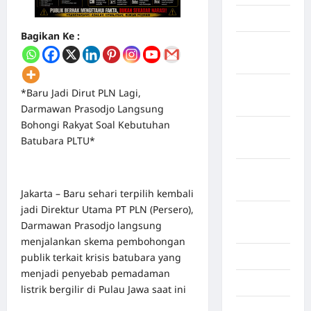
April 2026
Bagikan Ke :
Maret
2026
Februari
*Baru Jadi Dirut PLN Lagi,
2026
Darmawan Prasodjo Langsung
Bohongi Rakyat Soal Kebutuhan
Januari
Batubara PLTU*
2026
Desember
2025
Jakarta – Baru sehari terpilih kembali
jadi Direktur Utama PT PLN (Persero),
September
Darmawan Prasodjo langsung
2025
menjalankan skema pembohongan
publik terkait krisis batubara yang
Juli 2025
menjadi penyebab pemadaman
Mei 2025
listrik bergilir di Pulau Jawa saat ini
April 2025