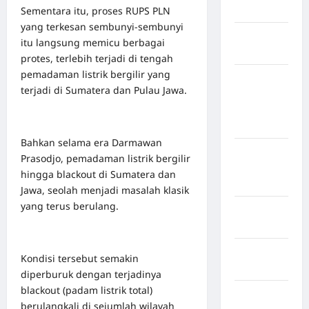
Selatan
Sementara itu, proses RUPS PLN
yang terkesan sembunyi-sembunyi
Kabupaten
itu langsung memicu berbagai
Nias Utara
protes, terlebih terjadi di tengah
pemadaman listrik bergilir yang
kabupaten
terjadi di Sumatera dan Pulau Jawa.
Ogan
Komering
Ulu Timur
Bahkan selama era Darmawan
Kabupaten
Prasodjo, pemadaman listrik bergilir
Pegunungan
hingga blackout di Sumatera dan
Bintang
Jawa, seolah menjadi masalah klasik
yang terus berulang.
Kabupaten
Pinrang
Kabupaten
Kondisi tersebut semakin
Purbalingga
diperburuk dengan terjadinya
blackout (padam listrik total)
Kabupaten
berulangkali di sejumlah wilayah