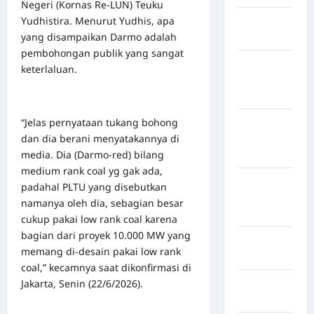
Negeri (Kornas Re-LUN) Teuku
Yudhistira. Menurut Yudhis, apa
Kabupaten
yang disampaikan Darmo adalah
Bulukumba
pembohongan publik yang sangat
Kabupaten
keterlaluan.
Flores
Timur
“Jelas pernyataan tukang bohong
Kabupaten
dan dia berani menyatakannya di
Humbang
media. Dia (Darmo-red) bilang
Hasundutan
medium rank coal yg gak ada,
Kabupaten
padahal PLTU yang disebutkan
Indragiri
namanya oleh dia, sebagian besar
Hilir
cukup pakai low rank coal karena
bagian dari proyek 10.000 MW yang
Kabupaten
memang di-desain pakai low rank
Jayawijaya
coal,” kecamnya saat dikonfirmasi di
Jakarta, Senin (22/6/2026).
Kabupaten
Jembrana