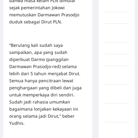
bahwa masa kelam PLN dimulai
Palembang
sejak pemerintahan Jokowi
memutuskan Darmawan Prasodjo
Kendari
duduk sebagai Dirut PLN.
Konawe
Utara
“Berulang kali sudah saya
Konoha
sampaikan, apa yang sudah
diperbuat Darmo (panggilan
Kota Binjai
Darmawan Prasodjo-red) selama
Kota
lebih dari 5 tahun menjabat Dirut.
Mamuju
Semua hanya pencitraan lewat
penghargaan yang dibeli dan juga
Kota
untuk memperkaya diri sendiri.
Parepare
Sudah jadi rahasia umumkan
bagaimana lonjakan kekayaan ini
Kota
orang selama jadi Dirut,” beber
Tangerang
Yudhis.
Kotawaringin
Timur