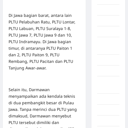
Gaza
Di Jawa bagian barat, antara lain
Gorontalo
PLTU Pelabuhan Ratu, PLTU Lontar,
PLTU Labuan, PLTU Suralaya 1-8,
Graphic
PLTU Jawa 7, PLTU Jawa 9 dan 10,
PLTU Indramayu. Di Jawa bagian
Gunung
timur, di antaranya PLTU Paiton 1
Sitoli
dan 2, PLTU Paiton 9, PLTU
Gunungsitoli
Rembang, PLTU Pacitan dan PLTU
Tanjung Awar-awar.
Health
Hukum dan
kiminal
Selain itu, Darmawan
menyampaikan ada kendala teknis
Inspiration
di dua pembangkit besar di Pulau
Jawa. Tanpa merinci dua PLTU yang
Internasional
dimaksud, Darmawan menyebut
Jakarta
PLTU tersebut dimiliki dan