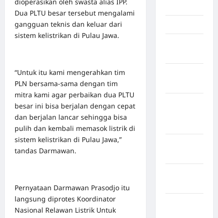
dioperasikan oleh swasta alias IPP.
Jambi
Dua PLTU besar tersebut mengalami
gangguan teknis dan keluar dari
Jawa Barat
sistem kelistrikan di Pulau Jawa.
Jawa
Tengah
“Untuk itu kami mengerahkan tim
kabupaten
PLN bersama-sama dengan tim
Banyumas
mitra kami agar perbaikan dua PLTU
Kabupaten
besar ini bisa berjalan dengan cepat
Bengkulu
dan berjalan lancar sehingga bisa
Utara
pulih dan kembali memasok listrik di
sistem kelistrikan di Pulau Jawa,”
Kabupaten
tandas Darmawan.
Bireuen
Kabupaten
Boalemo
Pernyataan Darmawan Prasodjo itu
langsung diprotes Koordinator
Kabupaten
Nasional Relawan Listrik Untuk
Bogor