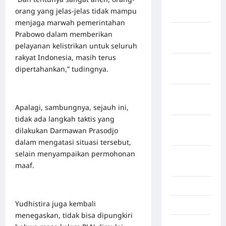
Kabupaten
orang yang jelas-jelas tidak mampu
Tangerang
menjaga marwah pemerintahan
Kabupaten
Prabowo dalam memberikan
Tanggamus
pelayanan kelistrikan untuk seluruh
rakyat Indonesia, masih terus
Kabupaten
dipertahankan,” tudingnya.
Wonosobo
Kabupaten
Yalimo
Apalagi, sambungnya, sejauh ini,
tidak ada langkah taktis yang
Kalimantan
dilakukan Darmawan Prasodjo
Barat
dalam mengatasi situasi tersebut,
selain menyampaikan permohonan
Kalimantan
maaf.
Tengah
Karawang
Yudhistira juga kembali
Karo
menegaskan, tidak bisa dipungkiri
Kayuagung