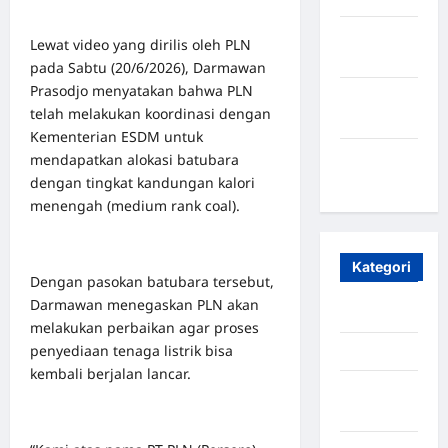
Oktober
Lewat video yang dirilis oleh PLN
2023
pada Sabtu (20/6/2026), Darmawan
Prasodjo menyatakan bahwa PLN
Maret
telah melakukan koordinasi dengan
2020
Kementerian ESDM untuk
Januari
mendapatkan alokasi batubara
2020
dengan tingkat kandungan kalori
menengah (medium rank coal).
Kategori
Dengan pasokan batubara tersebut,
Darmawan menegaskan PLN akan
Aceh
melakukan perbaikan agar proses
penyediaan tenaga listrik bisa
Aceh Besar
kembali berjalan lancar.
Aceh
Timur