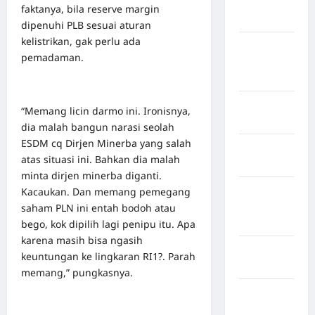
Kabupaten
faktanya, bila reserve margin
Maros
dipenuhi PLB sesuai aturan
kelistrikan, gak perlu ada
Kabupaten
pemadaman.
Minahasa
Utara
Kabupaten
“Memang licin darmo ini. Ironisnya,
Morowali
dia malah bangun narasi seolah
ESDM cq Dirjen Minerba yang salah
Kabupaten
atas situasi ini. Bahkan dia malah
Mukomuko
minta dirjen minerba diganti.
Kabupaten
Kacaukan. Dan memang pemegang
Musi
saham PLN ini entah bodoh atau
Banyuasin
bego, kok dipilih lagi penipu itu. Apa
karena masih bisa ngasih
Kabupaten
keuntungan ke lingkaran RI1?. Parah
Nias
memang,” pungkasnya.
Kabupaten
Nias