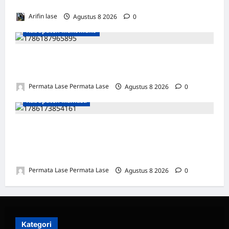
PENGUATAN KONEKTIVITAS DI ACEH
Arifin lase
Agustus 8 2026
0
Kabupaten Mukomuko
MOTOR DIKUBUR PELEPAH SAWIT: WARGA
& POLISI UNGKAP DALAM 24 JAM!
Permata Lase Permata Lase
Agustus 8 2026
0
Kabupaten Mamasa
SEJARAH BARU: OROBUA SELATAN PUNYA
KELOMPOK PERIKANAN, SIAP
KEMBANGKAN POTENSI DESA!
Permata Lase Permata Lase
Agustus 8 2026
0
Kategori