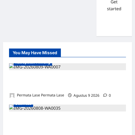
Get
started
You May Have Missed
Kabupaten Pinrang
Mafia Busuk Institusi Hukum di Pinrang
Bersekongkol Kriminalisasi Andi Edi Sandy
Permata Lase Permata Lase
Agustus 9 2026
0
Business
WAKIL PRESIDEN RI TINJAU PROSES
REHABILITASI JEMBATAN LUMUT, DORONG