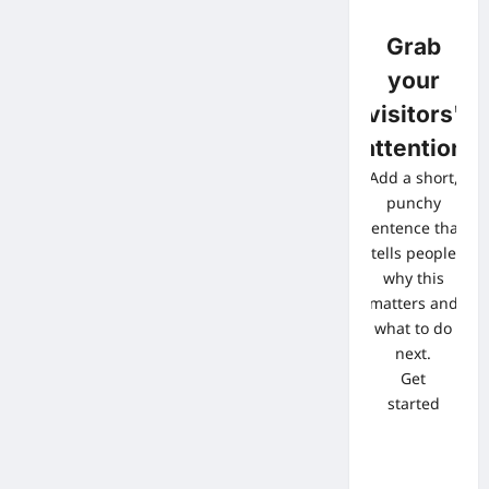
Grab
your
visitors'
attention
Add a short,
punchy
sentence that
tells people
why this
matters and
what to do
next.
Get
started