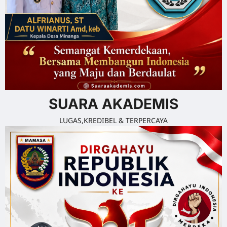
SUARA AKADEMIS
LUGAS,KREDIBEL & TERPERCAYA