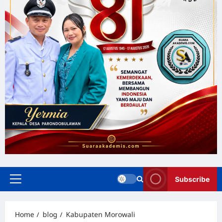
Subscribe
Home
blog
Kabupaten Morowali