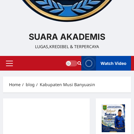
SUARA AKADEMIS
LUGAS,KREDIBEL & TERPERCAYA
Watch Video
Home
blog
Kabupaten Musi Banyuasin