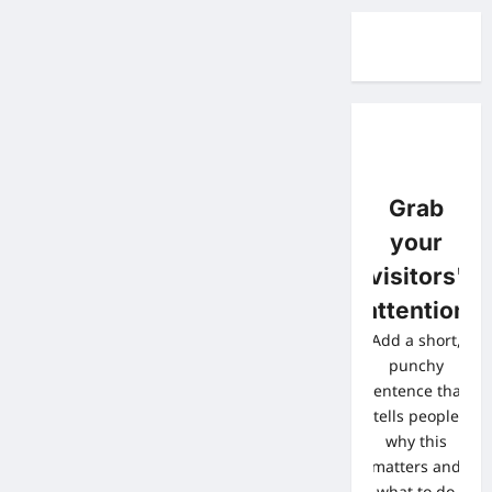
Grab
your
visitors'
attention
Add a short,
punchy
sentence that
tells people
why this
matters and
what to do