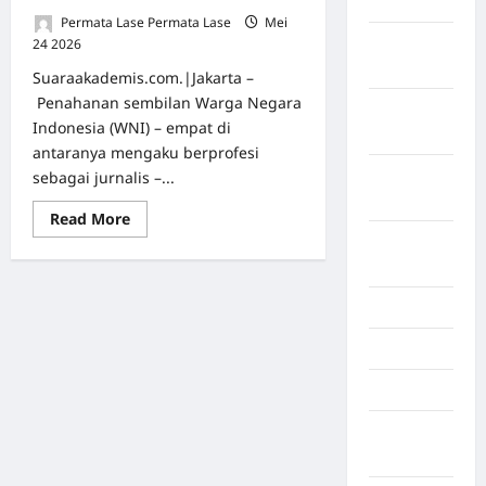
2026
Permata Lase Permata Lase
Mei
Februari
24 2026
0
2026
Suaraakademis.com.|Jakarta –
Penahanan sembilan Warga Negara
Januari
Indonesia (WNI) – empat di
2026
antaranya mengaku berprofesi
Desember
sebagai jurnalis –...
2025
Read More
September
2025
Juli 2025
Mei 2025
April 2025
Oktober
2023