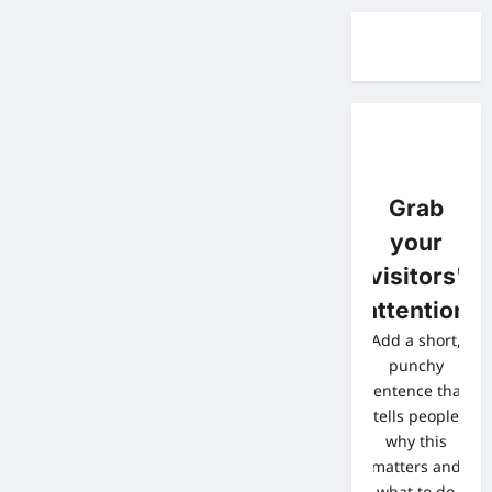
Grab
your
visitors'
attention
Add a short,
punchy
sentence that
tells people
why this
matters and
what to do