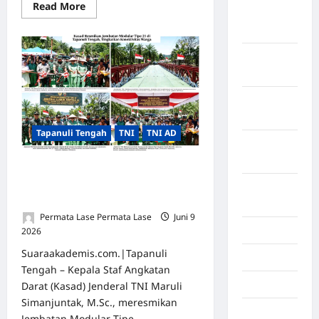
Read More
Maret
2026
Februari
2026
Januari
2026
Tapanuli Tengah
TNI
TNI AD
Desember
2025
Kasad Resmikan Jembatan Modular
Tipe 21 di Tapanuli Tengah,
September
Tingkatkan Konektivitas Warga
2025
Permata Lase Permata Lase
Juni 9
Juli 2025
2026
0
Suaraakademis.com.|Tapanuli
Mei 2025
Tengah – Kepala Staf Angkatan
April 2025
Darat (Kasad) Jenderal TNI Maruli
Simanjuntak, M.Sc., meresmikan
Oktober
Jembatan Modular Tipe...