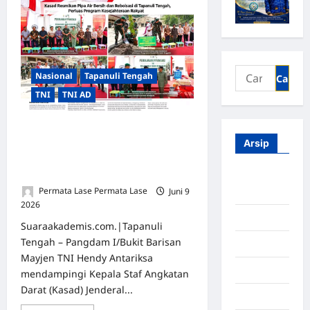
Nasional
Tapanuli Tengah
TNI
TNI AD
Kasad Resmikan Pipa Air Bersih dan
Arsip
Reboisasi di Tapanuli Tengah,
Perluas Program Kesejahteraan
Rakyat
Agustus
Permata Lase Permata Lase
Juni 9
2026
2026
0
Juli 2026
Suaraakademis.com.|Tapanuli
Tengah – Pangdam I/Bukit Barisan
Juni 2026
Mayjen TNI Hendy Antariksa
Mei 2026
mendampingi Kepala Staf Angkatan
Darat (Kasad) Jenderal...
April 2026