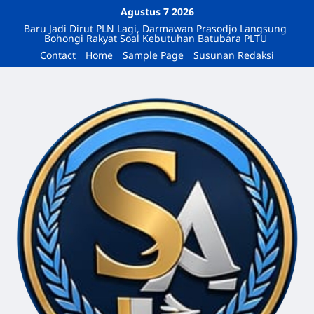
Agustus 7 2026
Baru Jadi Dirut PLN Lagi, Darmawan Prasodjo Langsung
Bohongi Rakyat Soal Kebutuhan Batubara PLTU
Contact
Home
Sample Page
Susunan Redaksi