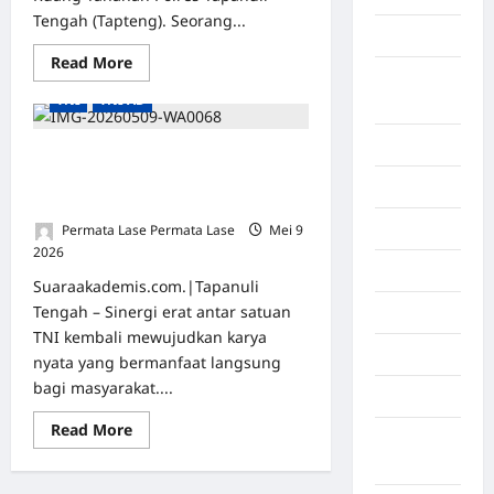
Tengah (Tapteng). Seorang...
Asahan
Read More
Nasional
Tapanuli Tengah
Banda
TNI
TNI AD
Aceh
Bandung
Wujudkan Akses Mulus: Kodim &
Yon TP Bangun Jembatan Aramco
Banten
Demi Rakyat
Barru
Permata Lase Permata Lase
Mei 9
2026
0
Batam
Suaraakademis.com.|Tapanuli
Tengah – Sinergi erat antar satuan
Beijing
TNI kembali mewujudkan karya
Bekasi
nyata yang bermanfaat langsung
bagi masyarakat....
Bengkulu
Read More
Benua
Afrika