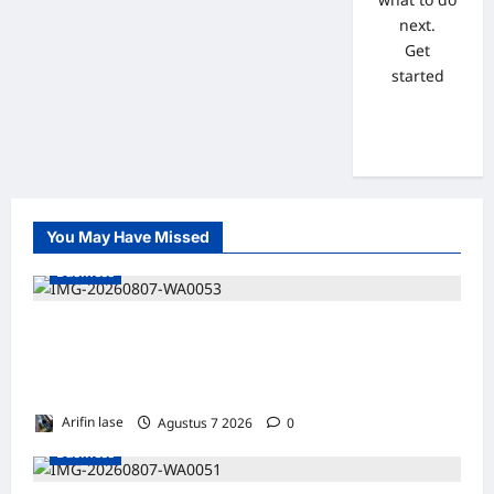
next.
Get
started
You May Have Missed
Business
Soal 10 Tiang Listrik di Gresik Tumbang
Hingga Lukai Warga dan Rusak Mobil, GM
PLN UID Jatim Bungkam
Arifin lase
Agustus 7 2026
0
Business