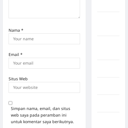
Sangihe
Kabupaten
Kotawaringin
Nama
*
Timur
Kabupaten
Kuantan
Email
*
Singingi
Kabupaten
Kuningan
Situs Web
Kabupaten
Mamasa
Kabupaten
Mamuju
Simpan nama, email, dan situs
web saya pada peramban ini
Kabupaten
untuk komentar saya berikutnya.
Maros