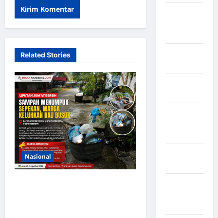
Kabupaten
Minahasa
Utara
Kabupaten
Related Stories
Morowali
Kabupaten
Mukomuko
Kabupaten
Musi
Banyuasin
Kabupaten
Nasional
Nias
Sampah Menumpuk
Kabupaten
Nias
Sepekan di Lorong Cinta
Selatan
Maju Subulussalam, Warga