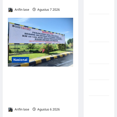
Keluhkan Bau Menyengat
Kabupaten
Nias Utara
Arifin lase
Agustus 7 2026
0
kabupaten
Ogan
Komering
Ulu Timur
Kabupaten
Pegunungan
Bintang
Nasional
Kabupaten
Lakukan Pemeliharaan Oprit
Pinrang
Jembatan Batang Serangan,
Kabupaten
Hutama Karya Uji Coba
Purbalingga
Contraflow di KM 55 Tol
Kabupaten
Binjai–Langsa
Rejang
Arifin lase
Agustus 6 2026
0
Lebong