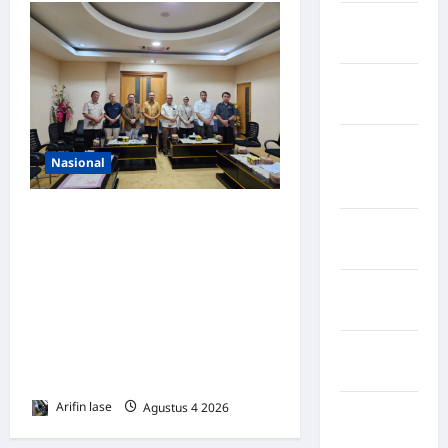
Kabupaten
Rote Ndao
Kabupaten
Sampang
Kabupaten
Nasional
Sidenreng
Rappang
DPRD Provinsi Gorontalo
Kabupaten
Dukung Percepatan
Sidrap
Universal Coverage
Kabupaten
Jamsostek, BPJS
Sorong
Ketenagakerjaan Usulkan
Kabupaten
Strategi Capai 285.000 Ribu
Sragen
Pekerja Terlindungi
Arifin lase
Agustus 4 2026
0
Kabupaten
Tangerang