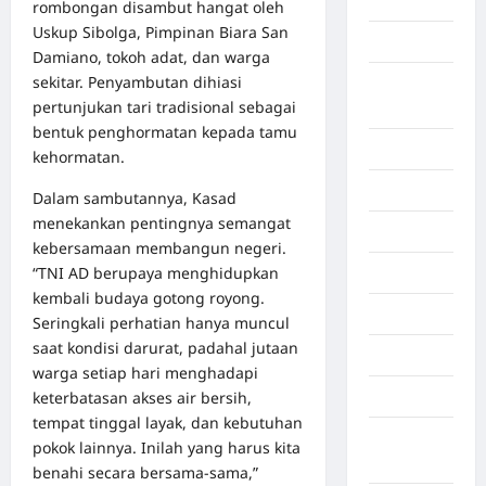
Aljazair
rombongan disambut hangat oleh
Uskup Sibolga, Pimpinan Biara San
Asahan
Damiano, tokoh adat, dan warga
sekitar. Penyambutan dihiasi
Banda
pertunjukan tari tradisional sebagai
Aceh
bentuk penghormatan kepada tamu
Bandung
kehormatan.
Banten
Dalam sambutannya, Kasad
menekankan pentingnya semangat
Barru
kebersamaan membangun negeri.
“TNI AD berupaya menghidupkan
Batam
kembali budaya gotong royong.
Beijing
Seringkali perhatian hanya muncul
saat kondisi darurat, padahal jutaan
Bekasi
warga setiap hari menghadapi
keterbatasan akses air bersih,
Bengkulu
tempat tinggal layak, dan kebutuhan
Benua
pokok lainnya. Inilah yang harus kita
Afrika
benahi secara bersama-sama,”