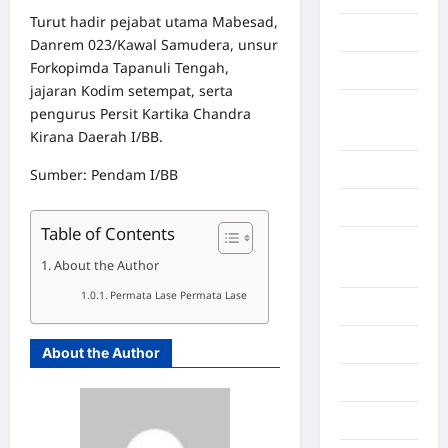
Turut hadir pejabat utama Mabesad,
Gorontalo
Danrem 023/Kawal Samudera, unsur
Forkopimda Tapanuli Tengah,
Graphic
jajaran Kodim setempat, serta
Gunung
pengurus Persit Kartika Chandra
Sitoli
Kirana Daerah I/BB.
Gunungsitoli
Sumber: Pendam I/BB
Health
Table of Contents
Hukum dan
About the Author
kiminal
Permata Lase Permata Lase
Inspiration
Internasional
About the Author
Jakarta
Jambi