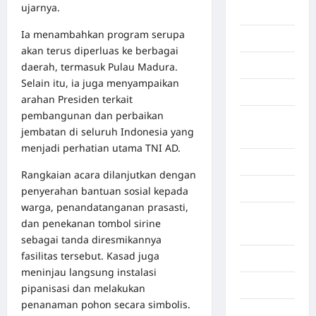
ujarnya.
Berita viral
Ia menambahkan program serupa
Binjai
akan terus diperluas ke berbagai
Blog
daerah, termasuk Pulau Madura.
Selain itu, ia juga menyampaikan
Business
arahan Presiden terkait
pembangunan dan perbaikan
Buton
jembatan di seluruh Indonesia yang
Tengah
menjadi perhatian utama TNI AD.
Cilacap
Rangkaian acara dilanjutkan dengan
Decor
penyerahan bantuan sosial kepada
warga, penandatanganan prasasti,
Deli
dan penekanan tombol sirine
Serdang
sebagai tanda diresmikannya
fasilitas tersebut. Kasad juga
Dumai
meninjau langsung instalasi
Economy
pipanisasi dan melakukan
penanaman pohon secara simbolis.
Gaza