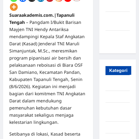
2023
Suaraakademis.com.|Tapanuli
Maret
Tengah
– Pangdam I/Bukit Barisan
2020
Mayjen TNI Hendy Antariksa
mendampingi Kepala Staf Angkatan
Januari
Darat (Kasad) Jenderal TNI Maruli
2020
Simanjuntak, M.Sc., meresmikan
program pipanisasi air bersih dan
pelaksanaan reboisasi di Biara OSF
Kategori
San Damiano, Kecamatan Pandan,
Kabupaten Tapanuli Tengah, Senin
Aceh
(8/6/2026). Kegiatan ini menjadi
bagian dari komitmen TNI Angkatan
Aceh Besar
Darat dalam mendukung
pemenuhan kebutuhan dasar
Aceh
masyarakat sekaligus menjaga
Timur
kelestarian lingkungan.
Aceh Utara
Setibanya di lokasi, Kasad beserta