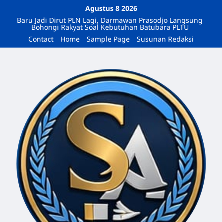
Agustus 8 2026
Baru Jadi Dirut PLN Lagi, Darmawan Prasodjo Langsung
Bohongi Rakyat Soal Kebutuhan Batubara PLTU
Contact
Home
Sample Page
Susunan Redaksi