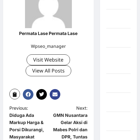
Jawa Barat
Jawa
Tengah
Permata Lase Permata Lase
kabupaten
Banyumas
Wpseo_manager
Kabupaten
Visit Website
Bengkulu
Utara
View All Posts
Kabupaten
Bireuen
Kabupaten
Boalemo
Previous:
Next:
Diduga Ada
GMN Nusantara
Kabupaten
Markup Harga &
Gelar Aksi di
Bogor
Porsi Dikurangi,
Mabes Polri dan
Masyarakat
DPR, Tuntas
Kabupaten