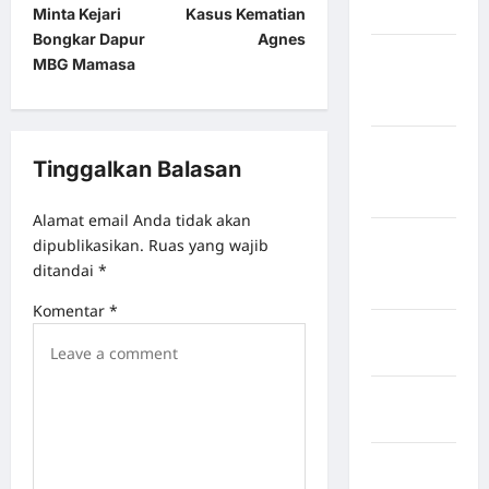
Minta Kejari
Kasus Kematian
Bulukumba
Bongkar Dapur
Agnes
Kabupaten
MBG Mamasa
Flores
Timur
Kabupaten
Tinggalkan Balasan
Humbang
Hasundutan
Alamat email Anda tidak akan
Kabupaten
dipublikasikan.
Ruas yang wajib
Indragiri
ditandai
*
Hilir
Komentar
*
Kabupaten
Jayawijaya
Kabupaten
Jembrana
Kabupaten
Kepulauan