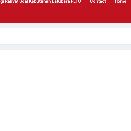
gi Rakyat Soal Kebutuhan Batubara PLTU
Contact
Home