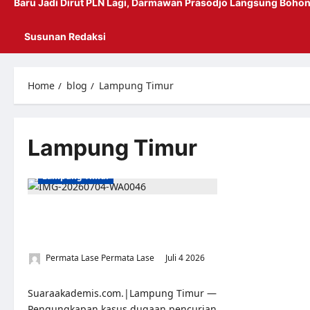
Baru Jadi Dirut PLN Lagi, Darmawan Prasodjo Langsung Bohon
Susunan Redaksi
Home
blog
Lampung Timur
Lampung Timur
Lampung Timur
Jejak Galian Misterius: Investigasi PPWI
Lampung Timur Membuka Tabir Dugaan
Pencurian Massal Kabel Telkom
Permata Lase Permata Lase
Juli 4 2026
0
Suaraakademis.com.|Lampung Timur —
Pengungkapan kasus dugaan pencurian