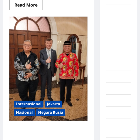
Read More
Asahan
Banda
Aceh
Bandung
Banten
Barru
Batam
Beijing
Bekasi
Internasional
Jakarta
Nasional
Negara Rusia
Bengkulu
Benua
“Rusia Buka Peluang Besar Untuk
Afrika
Pemuda Indonesia Di Internasional