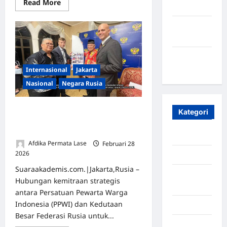
Read More
2023
Maret
2020
Januari
2020
Internasional
Jakarta
Nasional
Negara Rusia
PPWI dan Kedubes Rusia Bertukar
Kategori
Cenderamata, Jajaki Kerja Sama di
Bidang Jurnalisme
Aceh
Afdika Permata Lase
Februari 28
2026
0
Aceh Besar
Suaraakademis.com.|Jakarta,Rusia –
Aceh
Hubungan kemitraan strategis
Timur
antara Persatuan Pewarta Warga
Indonesia (PPWI) dan Kedutaan
Aceh Utara
Besar Federasi Rusia untuk...
Aljazair