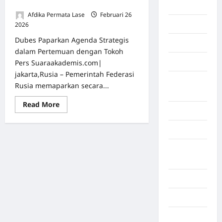
Festival Of Youth 2026”
Berita viral
Afdika Permata Lase
Februari 26
Binjai
2026
0
Dubes Paparkan Agenda Strategis
Blog
dalam Pertemuan dengan Tokoh
Business
Pers Suaraakademis.com|
jakarta,Rusia – Pemerintah Federasi
Buton
Rusia memaparkan secara...
Tengah
Read More
Cilacap
Decor
Deli
Serdang
Dumai
Economy
Gaza