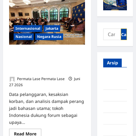
Internasional
Jakarta
Nasional
Negara Rusia
Rusia Gelar Telekonferensi
Internasional: Soroti Situasi
Arsip
Kherson dan Dorong Jalan
Perdamaian
Agustus
Permata Lase Permata Lase
Juni
2026
27 2026
0
Data pelanggaran, kesaksian
Juli 2026
korban, dan analisis dampak perang
Juni 2026
jadi bahasan utama; tokoh
Indonesia dukung forum sebagai
Mei 2026
upaya...
April 2026
Read More