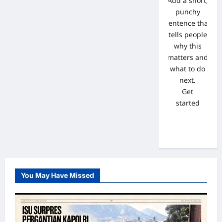
Add a short,
punchy
sentence that
tells people
why this
matters and
what to do
next.
Get
started
You May Have Missed