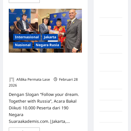
Maret
2026
Februari
2026
Internasional
Jakarta
Januari
Nasional
Negara Rusia
2026
Desember
Rusia Gelar International Festival of
2025
Youth 2026, PPWI Dorong Pemuda
Indonesia Ikut Bergabung
September
Afdika Permata Lase
Februari 28
2025
2026
0
Dengan Slogan “Follow your dream.
Juli 2025
Together with Russia”, Acara Bakal
Mei 2025
Diikuti 10.000 Peserta dari 190
Negara
April 2025
Suaraakademis.com.|Jakarta,...
Oktober