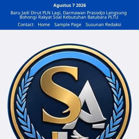
Agustus 7 2026
Baru Jadi Dirut PLN Lagi, Darmawan Prasodjo Langsung
Bohongi Rakyat Soal Kebutuhan Batubara PLTU
Contact
Home
Sample Page
Susunan Redaksi