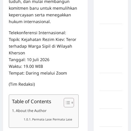
tuduh, dan mulai membangun
Kabupaten
komitmen baru untuk memulihkan
Kepulauan
kepercayaan serta menegakkan
Sangihe
hukum internasional.
Kabupaten
Telekonferensi Internasional:
Kotawaringin
Topik: Kejahatan Rezim Kiev: Teror
Timur
terhadap Warga Sipil di Wilayah
Kherson
Kabupaten
Tanggal: 10 Juli 2026
Kuantan
Waktu: 19.00 WIB
Singingi
Tempat: Daring melalui Zoom
Kabupaten
(Tim Redaksi)
Kuningan
Kabupaten
Table of Contents
Mamasa
About the Author
Kabupaten
Permata Lase Permata Lase
Mamuju