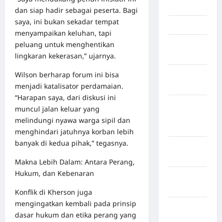
Jambi
dan siap hadir sebagai peserta. Bagi
saya, ini bukan sekadar tempat
Jawa Barat
menyampaikan keluhan, tapi
peluang untuk menghentikan
Jawa
lingkaran kekerasan,” ujarnya.
Tengah
Wilson berharap forum ini bisa
kabupaten
menjadi katalisator perdamaian.
Banyumas
“Harapan saya, dari diskusi ini
Kabupaten
muncul jalan keluar yang
Bengkulu
melindungi nyawa warga sipil dan
Utara
menghindari jatuhnya korban lebih
banyak di kedua pihak,” tegasnya.
Kabupaten
Bireuen
Makna Lebih Dalam: Antara Perang,
Hukum, dan Kebenaran
Kabupaten
Boalemo
Konflik di Kherson juga
mengingatkan kembali pada prinsip
Kabupaten
dasar hukum dan etika perang yang
Bogor