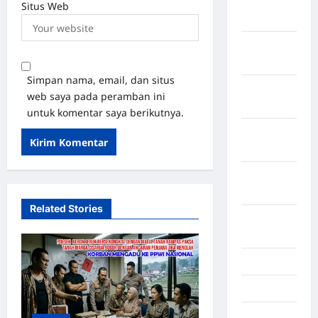
Kabupaten
Situs Web
Tangerang
Kabupaten
Tanggamus
Simpan nama, email, dan situs
Kabupaten
web saya pada peramban ini
Wonosobo
untuk komentar saya berikutnya.
Kabupaten
Yalimo
Kalimantan
Barat
Related Stories
Kalimantan
Tengah
Karawang
Karo
Kayuagung