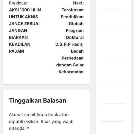
Previous:
Next:
Selatan
AKSI 1000 LILIN
Terobosan
Kabupaten
UNTUK AKNIS
Pendidikan
Nias Utara
JANCE ZEBUA:
Global:
JANGAN
Program
kabupaten
BIARKAN
Doktoral
Ogan
KEADILAN
D.S.P.P Hadir,
Komering
PADAM
Bedah
Ulu Timur
Perbedaan
dengan Gelar
Kabupaten
Kehormatan
Pegunungan
Bintang
Kabupaten
Pinrang
Tinggalkan Balasan
Kabupaten
Alamat email Anda tidak akan
Purbalingga
dipublikasikan.
Ruas yang wajib
Kabupaten
ditandai
*