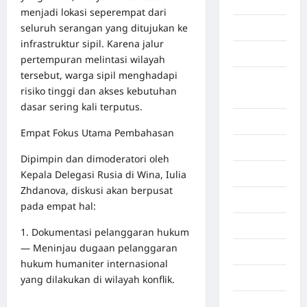
Aceh Utara
menjadi lokasi seperempat dari
seluruh serangan yang ditujukan ke
Aljazair
infrastruktur sipil. Karena jalur
Asahan
pertempuran melintasi wilayah
tersebut, warga sipil menghadapi
Banda
risiko tinggi dan akses kebutuhan
Aceh
dasar sering kali terputus.
Bandung
Empat Fokus Utama Pembahasan
Banten
Dipimpin dan dimoderatori oleh
Kepala Delegasi Rusia di Wina, Iulia
Barru
Zhdanova, diskusi akan berpusat
Batam
pada empat hal:
Beijing
1. Dokumentasi pelanggaran hukum
— Meninjau dugaan pelanggaran
Bekasi
hukum humaniter internasional
Bengkulu
yang dilakukan di wilayah konflik.
Benua