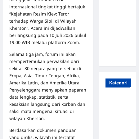
internasional tingkat tinggi bertajuk
Oktober
“Kejahatan Rezim Kiev: Teror
2023
terhadap Warga Sipil di Wilayah
Kherson”. Acara ini dijadwalkan
Maret
berlangsung pada 10 Juli 2026 pukul
2020
19.00 WIB melalui platform Zoom.
Januari
Selama tiga jam, forum ini akan
2020
mempertemukan perwakilan dari
sekitar 80 negara yang tersebar di
Eropa, Asia, Timur Tengah, Afrika,
Amerika Latin, dan Amerika Utara.
Kategori
Penyelenggara menyiapkan paparan
data lengkap, statistik, serta
Aceh
kesaksian langsung dari korban dan
Aceh Besar
saksi mata mengenai situasi di
wilayah Kherson.
Aceh
Timur
Berdasarkan dokumen panduan
yang dirilis, wilayah ini tercatat