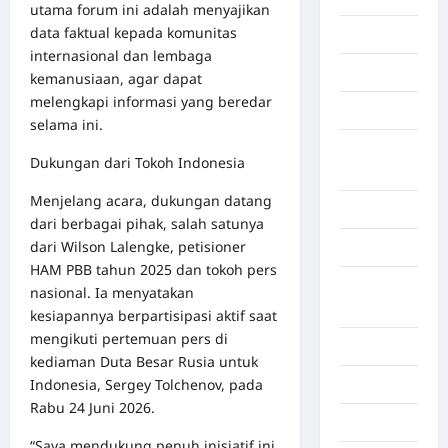
utama forum ini adalah menyajikan
data faktual kepada komunitas
Gaza
internasional dan lembaga
Gorontalo
kemanusiaan, agar dapat
melengkapi informasi yang beredar
Graphic
selama ini.
Gunung
Dukungan dari Tokoh Indonesia
Sitoli
Menjelang acara, dukungan datang
Gunungsitoli
dari berbagai pihak, salah satunya
dari Wilson Lalengke, petisioner
Health
HAM PBB tahun 2025 dan tokoh pers
Hukum dan
nasional. Ia menyatakan
kiminal
kesiapannya berpartisipasi aktif saat
mengikuti pertemuan pers di
Inspiration
kediaman Duta Besar Rusia untuk
Indonesia, Sergey Tolchenov, pada
Internasional
Rabu 24 Juni 2026.
Jakarta
“Saya mendukung penuh inisiatif ini