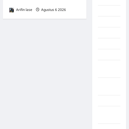
Binjai–Langsa
Arifin lase
Agustus 6 2026
0
Maluku
Manado
maroko
Martapura
Medan
Muara
Enim
Musi
Banyuasin
Nasional
Negara
Afrika