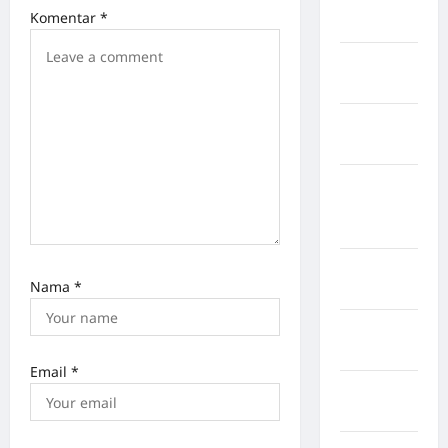
Rejang
Komentar
*
Lebong
Kabupaten
Rote Ndao
Kabupaten
Sampang
Kabupaten
Sidenreng
Rappang
Kabupaten
Nama
*
Sidrap
Kabupaten
Sorong
Email
*
Kabupaten
Sragen