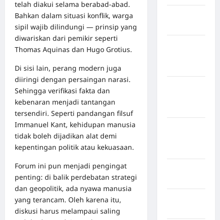
telah diakui selama berabad-abad.
Kabupaten
Bahkan dalam situasi konflik, warga
Bulukumba
sipil wajib dilindungi — prinsip yang
diwariskan dari pemikir seperti
Kabupaten
Thomas Aquinas dan Hugo Grotius.
Flores
Timur
Di sisi lain, perang modern juga
diiringi dengan persaingan narasi.
Kabupaten
Sehingga verifikasi fakta dan
Humbang
kebenaran menjadi tantangan
Hasundutan
tersendiri. Seperti pandangan filsuf
Immanuel Kant, kehidupan manusia
Kabupaten
tidak boleh dijadikan alat demi
Indragiri
kepentingan politik atau kekuasaan.
Hilir
Forum ini pun menjadi pengingat
Kabupaten
penting: di balik perdebatan strategi
Jayawijaya
dan geopolitik, ada nyawa manusia
Kabupaten
yang terancam. Oleh karena itu,
Jembrana
diskusi harus melampaui saling