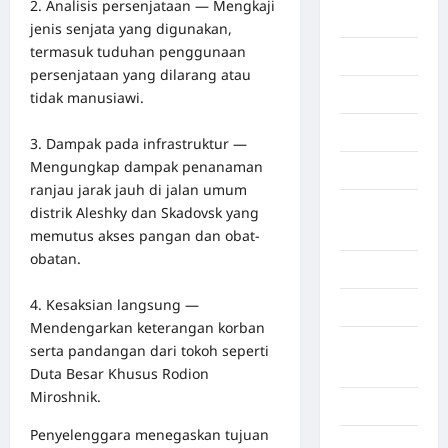
2. Analisis persenjataan — Mengkaji
Afrika
jenis senjata yang digunakan,
termasuk tuduhan penggunaan
Berita viral
persenjataan yang dilarang atau
Binjai
tidak manusiawi.
Blog
3. Dampak pada infrastruktur —
Mengungkap dampak penanaman
Business
ranjau jarak jauh di jalan umum
Buton
distrik Aleshky dan Skadovsk yang
Tengah
memutus akses pangan dan obat-
obatan.
Cilacap
4. Kesaksian langsung —
Decor
Mendengarkan keterangan korban
Deli
serta pandangan dari tokoh seperti
Serdang
Duta Besar Khusus Rodion
Miroshnik.
Dumai
Penyelenggara menegaskan tujuan
Economy