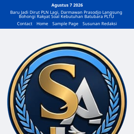
Agustus 7 2026
Baru Jadi Dirut PLN Lagi, Darmawan Prasodjo Langsung
Bohongi Rakyat Soal Kebutuhan Batubara PLTU
Contact
Home
Sample Page
Susunan Redaksi