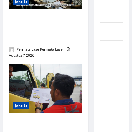
Jakarta
Palembang
Oknum Polisi Kebon Jeruk
Kendari
Jadi Backing Mafia Tanah
Konawe
Merampas Hak Keluarga
Utara
Ambar Witjaksono Sutarman
Konoha
Permata Lase Permata Lase
Agustus 7 2026
0
Kota Binjai
Kota
Mamuju
Kota
Parepare
Kota
Jakarta
Tangerang
*Hutama Karya Dukung
Kotawaringin
Gerakan Nasional Zero
Timur