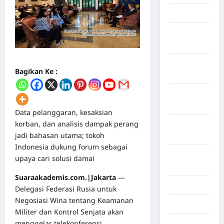
April 2026
Maret
2026
Februari
Bagikan Ke :
2026
Januari
2026
Data pelanggaran, kesaksian
korban, dan analisis dampak perang
Desember
jadi bahasan utama; tokoh
2025
Indonesia dukung forum sebagai
September
upaya cari solusi damai
2025
Suaraakademis.com.|Jakarta
—
Juli 2025
Delegasi Federasi Rusia untuk
Negosiasi Wina tentang Keamanan
Mei 2025
Militer dan Kontrol Senjata akan
menggelar telekonferensi
April 2025