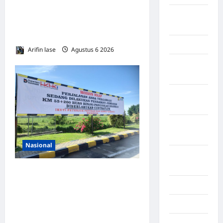
ODOL Melalui Kampanye
LABUHAN
Selamat Sampai Tujuan
BATU
(SETUJU
Lampung
Arifin lase
Agustus 6 2026
0
Lampung
Barat
Lampung
Selatan
Lampung
Tengah
Nasional
Lampung
Timur
Lakukan Pemeliharaan Oprit
Jembatan Batang Serangan,
Langkat
Hutama Karya Uji Coba
Majalengka
Contraflow di KM 55 Tol
Makasar