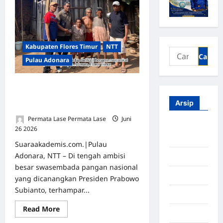
Kabupaten Flores Timur
NTT
Pulau Adonara
Di Balik Kilau Mutiara Adonara, Ada
Marginalisasi Petani dan Nelayan
Arsip
Flores Timur
Permata Lase Permata Lase
Juni
Agustus
26 2026
0
2026
Suaraakademis.com.|Pulau
Adonara, NTT – Di tengah ambisi
Juli 2026
besar swasembada pangan nasional
Juni 2026
yang dicanangkan Presiden Prabowo
Subianto, terhampar...
Mei 2026
Read More
April 2026