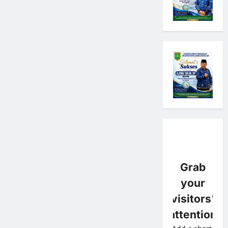
Grab
your
visitors'
attention