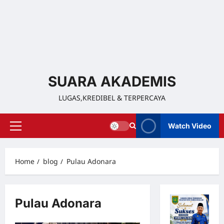
SUARA AKADEMIS
LUGAS,KREDIBEL & TERPERCAYA
Watch Video
Home
blog
Pulau Adonara
Pulau Adonara