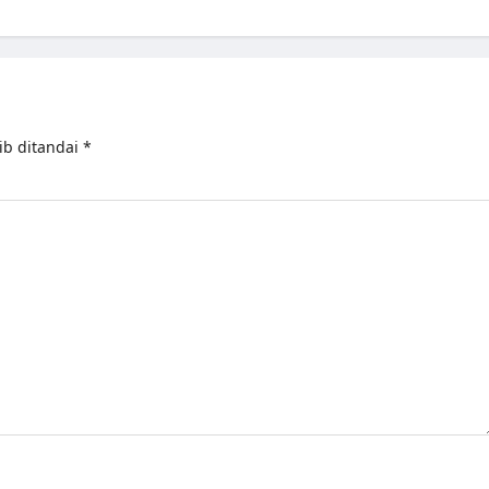
ib ditandai
*