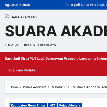
Agustus 7 2026
Baru Jadi Dirut PLN Lag
SUARA AKAD
LUGAS,KREDIBEL & TERPERCAYA
Baru Jadi Dirut PLN Lagi, Darmawan Prasodjo Langsung Bohon
Susunan Redaksi
Home
Pulau Adonara
Di Balik Kilau Mutiara Adonara, Ad
Kabupaten Flores Timur
NTT
Pulau Adonara