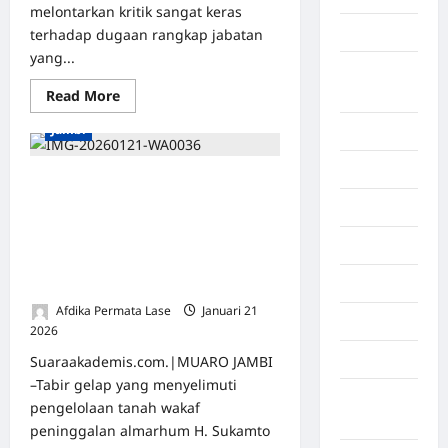
melontarkan kritik sangat keras
Asahan
terhadap dugaan rangkap jabatan
yang...
Banda
Aceh
Read More
Jambi
Bandung
Banten
SKANDAL BESAR TANAH WAKAF
DESA SOLOK: Diduga Jadi Objek
Barru
Bisnis Mafia Tanah dan Oknum
Pemdes, Bupati Muaro Jambi dan
Batam
Kapolda Jambi Didesak Turun
Beijing
Tangan!
Afdika Permata Lase
Januari 21
Bekasi
2026
0
Bengkulu
Suaraakademis.com.|MUARO JAMBI
–Tabir gelap yang menyelimuti
Benua
pengelolaan tanah wakaf
Afrika
peninggalan almarhum H. Sukamto