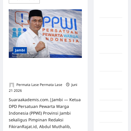
Maret
2026
Februari
2026
Januari
2026
Jambi
Desember
Ketua DPD PPWI Jambi Bantah
2025
Tuduhan Penyerangan, Sesalkan
September
Nama Organisasi Diseret‑seret
2025
Permata Lase Permata Lase
Juni
21 2026
0
Juli 2025
Suaraakademis.com.|Jambi — Ketua
Mei 2025
DPD Persatuan Pewarta Warga
Indonesia (PPWI) Provinsi Jambi
April 2025
sekaligus Pimpinan Redaksi
FikiranRajat.id, Abdul Muthalib,
Oktober