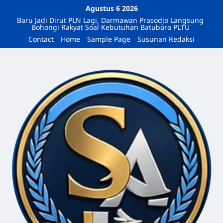
Agustus 6 2026
Baru Jadi Dirut PLN Lagi, Darmawan Prasodjo Langsung
Bohongi Rakyat Soal Kebutuhan Batubara PLTU
Contact
Home
Sample Page
Susunan Redaksi