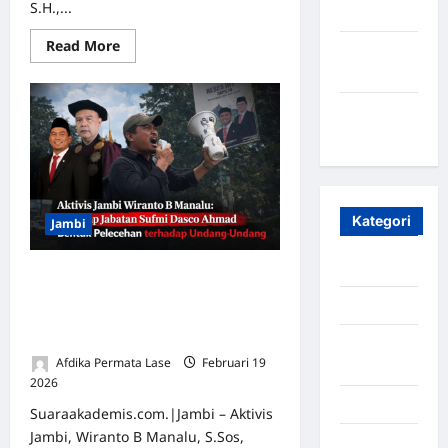
S.H.,...
2023
Read More
Maret
2020
Januari
2020
Kategori
Jambi
Aceh
Aktivis Jambi Wiranto B Manalu:
Rangkap Jabatan Sufmi Dasco
Aceh Besar
Ahmad Bentuk Pelecehan terhadap
Undang-Undang
Aceh
Afdika Permata Lase
Februari 19
Timur
2026
0
Aceh Utara
Suaraakademis.com.|Jambi – Aktivis
Jambi, Wiranto B Manalu, S.Sos,
Aljazair