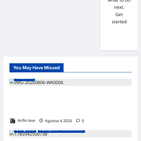
next.
Get
started
You May Have Missed
Nasional
Lakukan Pemeliharaan Oprit Jembatan
Batang Serangan, Hutama Karya Uji Coba
Contraflow di KM 55 Tol Binjai–Langsa
Arifin lase
Agustus 6 2026
0
Bengkulu
Kabupaten Mukomuko