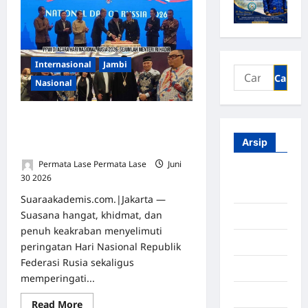
Internasional
Jambi
Nasional
Meriah & Megah! Hari Nasional
Rusia di Jakarta Dihadiri Menteri,
Arsip
Dubes, hingga Tokoh Masyarakat
Permata Lase Permata Lase
Juni
Agustus
30 2026
0
2026
Suaraakademis.com.|Jakarta —
Suasana hangat, khidmat, dan
Juli 2026
penuh keakraban menyelimuti
Juni 2026
peringatan Hari Nasional Republik
Federasi Rusia sekaligus
Mei 2026
memperingati...
April 2026
Read More