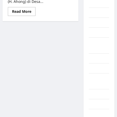
(H. Ahong) di Desa...
Berita viral
Read More
Binjai
Blog
Business
Buton
Tengah
Cilacap
Decor
Deli
Serdang
Dumai
Economy
Gaza