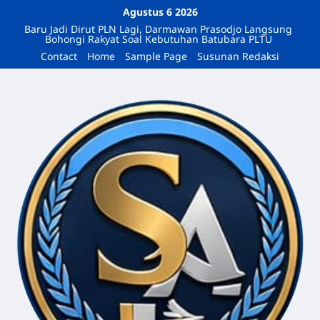
Agustus 6 2026
Baru Jadi Dirut PLN Lagi, Darmawan Prasodjo Langsung
Bohongi Rakyat Soal Kebutuhan Batubara PLTU
Contact
Home
Sample Page
Susunan Redaksi