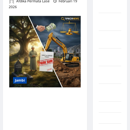
Kabupaten
Afdika Permata Lase
Februari 19
2026
0
Tangerang
Kabupaten
Tanggamus
Kabupaten
Wonosobo
Kabupaten
Yalimo
Kalimantan
Barat
Jambi
Kalimantan
SKANDAL BESAR TANAH
Tengah
WAKAF DESA SOLOK:
Karawang
Diduga Jadi Objek Bisnis
Karo
Mafia Tanah dan Oknum
Pemdes, Bupati Muaro
Kayuagung