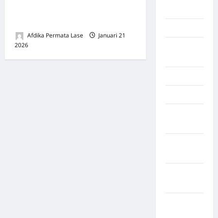
Jambi dan Kapolda Jambi
Palembang
Didesak Turun Tangan!
Kendari
Afdika Permata Lase
Januari 21
2026
0
Konawe
Utara
Konoha
Kota Binjai
Kota
Mamuju
Kota
Parepare
Kota
Tangerang
Kotawaringin
Timur