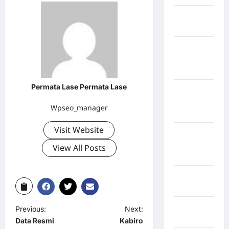
Kabupaten
Bulukumba
Kabupaten
Flores
Timur
Permata Lase Permata Lase
Kabupaten
Humbang
Wpseo_manager
Hasundutan
Visit Website
Kabupaten
Indragiri
View All Posts
Hilir
Kabupaten
Jayawijaya
Kabupaten
Previous:
Next:
Jembrana
Data Resmi
Kabiro