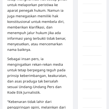
untuk melaporkan peristiwa ke
Gaza
aparat penegak hukum. Namun ia
juga menegaskan memiliki hak
Gorontalo
konstitusional untuk membela diri,
memberikan klarifikasi, dan
Graphic
menempuh jalur hukum jika ada
Gunung
informasi yang terbukti tidak benar,
Sitoli
menyesatkan, atau mencemarkan
nama baiknya.
Gunungsitoli
Sebagai insan pers, ia
Health
mengingatkan rekan‑rekan media
Hukum dan
untuk tetap berpegang teguh pada
kiminal
prinsip keberimbangan, keakuratan,
dan asas praduga tak bersalah
Inspiration
sesuai Undang‑Undang Pers dan
Kode Etik Jurnalistik.
Internasional
“Kebenaran tidak lahir dari
Jakarta
penggiringan opini, melainkan dari