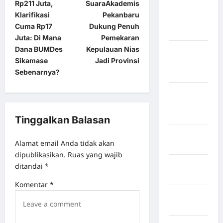
Rp211 Juta,
SuaraAkademis
Kabupaten
Klarifikasi
Pekanbaru
Kepulauan
Cuma Rp17
Dukung Penuh
Sangihe
Juta: Di Mana
Pemekaran
Dana BUMDes
Kepulauan Nias
Kabupaten
Sikamase
Jadi Provinsi
Kotawaringin
Sebenarnya?
Timur
Kabupaten
Kuantan
Singingi
Tinggalkan Balasan
Kabupaten
Alamat email Anda tidak akan
Kuningan
dipublikasikan.
Ruas yang wajib
Kabupaten
ditandai
*
Mamasa
Komentar
*
Kabupaten
Mamuju