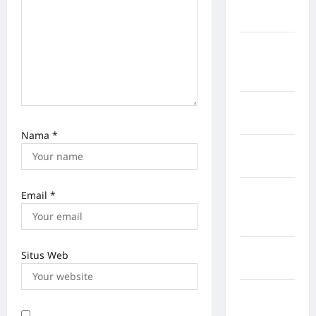
Kabupaten
Maros
Kabupaten
Minahasa
Utara
Kabupaten
Morowali
Nama
*
Kabupaten
Mukomuko
Kabupaten
Email
*
Musi
Banyuasin
Kabupaten
Situs Web
Nias
Kabupaten
Nias