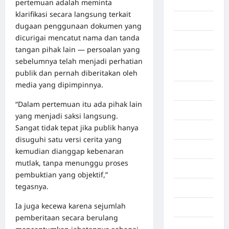
Aceh Utara
pertemuan adalah meminta
klarifikasi secara langsung terkait
Aljazair
dugaan penggunaan dokumen yang
dicurigai mencatut nama dan tanda
Asahan
tangan pihak lain — persoalan yang
Banda
sebelumnya telah menjadi perhatian
Aceh
publik dan pernah diberitakan oleh
media yang dipimpinnya.
Bandung
“Dalam pertemuan itu ada pihak lain
Banten
yang menjadi saksi langsung.
Sangat tidak tepat jika publik hanya
Barru
disuguhi satu versi cerita yang
Batam
kemudian dianggap kebenaran
mutlak, tanpa menunggu proses
Beijing
pembuktian yang objektif,”
tegasnya.
Bekasi
Ia juga kecewa karena sejumlah
Bengkulu
pemberitaan secara berulang
Benua