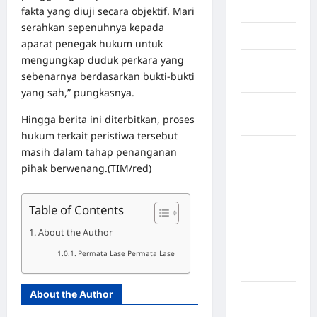
Jambi
fakta yang diuji secara objektif. Mari
serahkan sepenuhnya kepada
Jawa Barat
aparat penegak hukum untuk
mengungkap duduk perkara yang
Jawa
sebenarnya berdasarkan bukti‑bukti
Tengah
yang sah,” pungkasnya.
kabupaten
Hingga berita ini diterbitkan, proses
Banyumas
hukum terkait peristiwa tersebut
Kabupaten
masih dalam tahap penanganan
Bengkulu
pihak berwenang.(TIM/red)
Utara
Table of Contents
Kabupaten
Bireuen
About the Author
Kabupaten
Permata Lase Permata Lase
Boalemo
About the Author
Kabupaten
Bogor