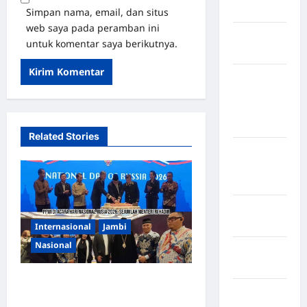
Selatan
Simpan nama, email, dan situs
web saya pada peramban ini
Kabupaten
untuk komentar saya berikutnya.
Nias Utara
kabupaten
Ogan
Komering
Ulu Timur
Related Stories
Kabupaten
Pegunungan
Bintang
Kabupaten
Pinrang
Internasional
Jambi
Nasional
Kabupaten
Purbalingga
Meriah & Megah! Hari
Kabupaten
Nasional Rusia di Jakarta