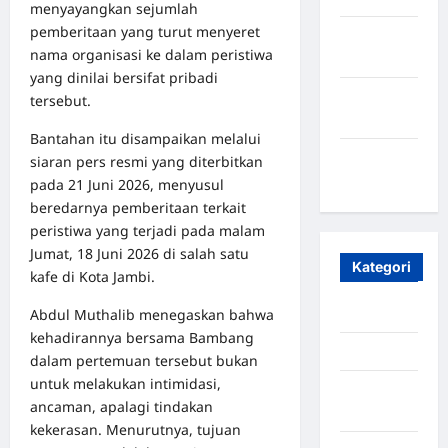
menyayangkan sejumlah
pemberitaan yang turut menyeret
Oktober
nama organisasi ke dalam peristiwa
2023
yang dinilai bersifat pribadi
Maret
tersebut.
2020
Bantahan itu disampaikan melalui
Januari
siaran pers resmi yang diterbitkan
2020
pada 21 Juni 2026, menyusul
beredarnya pemberitaan terkait
peristiwa yang terjadi pada malam
Jumat, 18 Juni 2026 di salah satu
Kategori
kafe di Kota Jambi.
Abdul Muthalib menegaskan bahwa
Aceh
kehadirannya bersama Bambang
Aceh Besar
dalam pertemuan tersebut bukan
untuk melakukan intimidasi,
Aceh
ancaman, apalagi tindakan
Timur
kekerasan. Menurutnya, tujuan