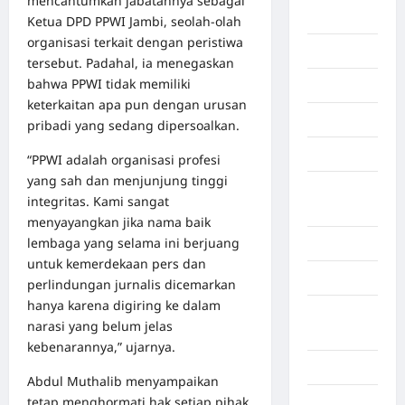
mencantumkan jabatannya sebagai
Afrika
Ketua DPD PPWI Jambi, seolah‑olah
organisasi terkait dengan peristiwa
Berita viral
tersebut. Padahal, ia menegaskan
bahwa PPWI tidak memiliki
Binjai
keterkaitan apa pun dengan urusan
Blog
pribadi yang sedang dipersoalkan.
Business
“PPWI adalah organisasi profesi
yang sah dan menjunjung tinggi
Buton
integritas. Kami sangat
Tengah
menyayangkan jika nama baik
lembaga yang selama ini berjuang
Cilacap
untuk kemerdekaan pers dan
Decor
perlindungan jurnalis dicemarkan
hanya karena digiring ke dalam
Deli
narasi yang belum jelas
Serdang
kebenarannya,” ujarnya.
Dumai
Abdul Muthalib menyampaikan
tetap menghormati hak setiap pihak
Economy