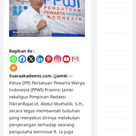
April 2026
Maret
2026
Februari
2026
Bagikan Ke :
Januari
2026
Desember
Suaraakademis.com.|Jambi
—
2025
Ketua DPD Persatuan Pewarta Warga
Indonesia (PPWI) Provinsi Jambi
September
sekaligus Pimpinan Redaksi
2025
FikiranRajat.id, Abdul Muthalib, S.H.,
secara tegas membantah tuduhan
Juli 2025
yang menyebut dirinya melakukan
Mei 2025
penyerangan terhadap seorang
pengusaha berinisial R. Ia juga
April 2025