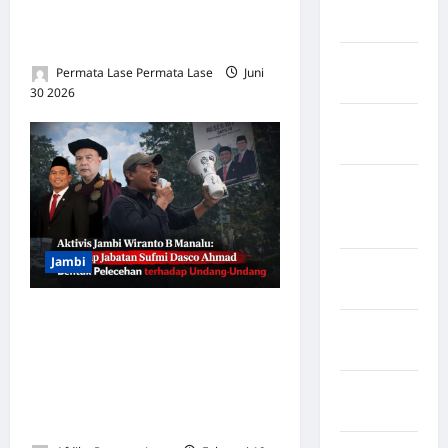
Rejang
Dihadiri Menteri, Dubes,
Lebong
hingga Tokoh Masyarakat
Kabupaten
Permata Lase Permata Lase
Juni
Rote Ndao
30 2026
0
Kabupaten
Sampang
Kabupaten
Sidenreng
Rappang
Jambi
Kabupaten
Sidrap
Aktivis Jambi Wiranto B
Kabupaten
Manalu: Rangkap Jabatan
Sorong
Sufmi Dasco Ahmad Bentuk
Kabupaten
Pelecehan terhadap
Sragen
Undang-Undang