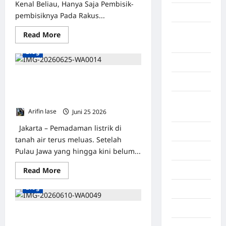
Kenal Beliau, Hanya Saja Pembisik-
Graphic
pembisiknya Pada Rakus...
Gunung
Read More
Sitoli
Blog
Gunungsitoli
Hampir Sepekan Padam Listrik
Health
Bergilir di Kalimantan, Tapi PLN
Tidak Transparan*
Hukum dan
Arifin lase
Juni 25 2026
0
kiminal
Jakarta – Pemadaman listrik di
Inspiration
tanah air terus meluas. Setelah
Pulau Jawa yang hingga kini belum...
Internasional
Read More
Jakarta
Blog
Jambi
Jawa Barat
Pengerukan Sungai Wampu
Berlanjut, Masyarakat Pertanyakan