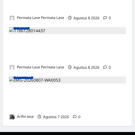
INTEGRITAS JADI PILAR KEBENARAN
REPORTERNEWS
Permata Lase Permata Lase
Agustus 8 2026
0
Medan
SALAH HITUNG KERUGIAN: PUTUSAN
TIDAK BOLEH DIBANGUN DI ATAS
KESALAHAN!
Permata Lase Permata Lase
Agustus 8 2026
0
Business
Soal 10 Tiang Listrik di Gresik Tumbang
Hingga Lukai Warga dan Rusak Mobil, GM
PLN UID Jatim Bungkam
Arifin lase
Agustus 7 2026
0