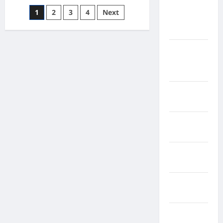
Kabupaten
1
2
3
4
Next
Kotawaringin
Timur
Kabupaten
Kuantan
Singingi
Kabupaten
Kuningan
Kabupaten
Mamasa
Kabupaten
Mamuju
Kabupaten
Maros
Kabupaten