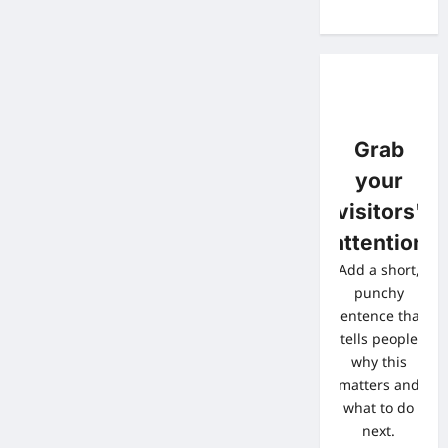
Grab
your
visitors'
attention
Add a short,
punchy
sentence that
tells people
why this
matters and
what to do
next.