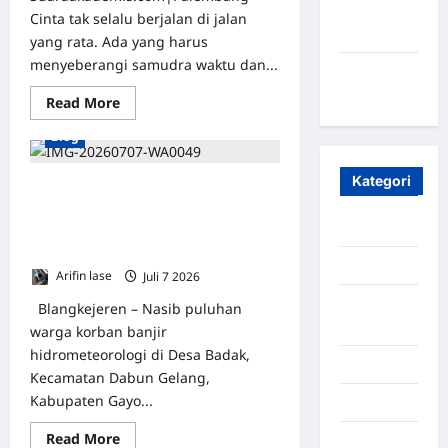
Maret
Cinta tak selalu berjalan di jalan
2020
yang rata. Ada yang harus
menyeberangi samudra waktu dan...
Januari
2020
Read More
Blog
Kategori
Miris, Puluhan Korban Banjir Desa
Badak Belum Terima Jadup, Warga
Aceh
Pertanyakan Validitas Data
Penerima
Aceh Besar
Arifin lase
Juli 7 2026
0
Aceh
Blangkejeren – Nasib puluhan
Timur
warga korban banjir
hidrometeorologi di Desa Badak,
Aceh Utara
Kecamatan Dabun Gelang,
Kabupaten Gayo...
Aljazair
Read More
Asahan