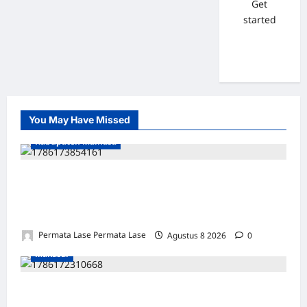
Get
started
You May Have Missed
Kabupaten Mamasa
SEJARAH BARU: OROBUA SELATAN PUNYA
KELOMPOK PERIKANAN, SIAP
KEMBANGKAN POTENSI DESA!
Permata Lase Permata Lase
Agustus 8 2026
0
Makasar
ULANG TAHUN FARIS: DEDIKASI &