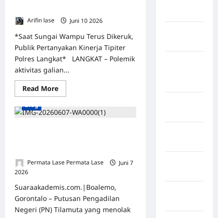
Jawa
Keseriusan Penegakan Hukum
Tengah
Arifin lase
Juni 10 2026
0
kabupaten
*Saat Sungai Wampu Terus Dikeruk,
Banyumas
Publik Pertanyakan Kinerja Tipiter
Polres Langkat* LANGKAT – Polemik
Kabupaten
aktivitas galian...
Bengkulu
Utara
Read More
Kabupaten
Blog
Bireuen
Putusan PN Tilamuta Picu Reaksi
Kabupaten
Publik, Dugaan Mafia Tanah Desa
Boalemo
Molombulahe Kembali Mengemuka
Kabupaten
Permata Lase Permata Lase
Juni 7
2026
0
Bogor
Suaraakademis.com.|Boalemo,
Kabupaten
Gorontalo – Putusan Pengadilan
Bulukumba
Negeri (PN) Tilamuta yang menolak