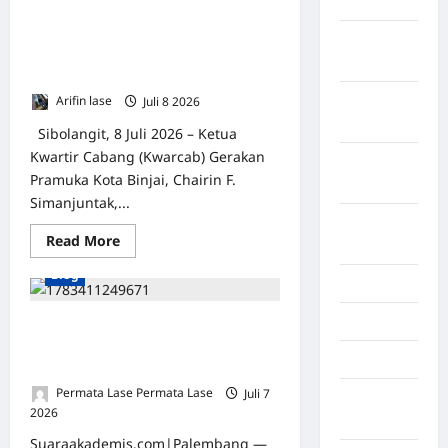
2026
Ketua Kwarcab Kota Binjai Tinjau
Perkemahan Putra dan Putri, Beri
Februari
Motivasi Peserta Jambore Daerah
2026
Sumut XI 2026
Januari
Arifin lase
Juli 8 2026
0
2026
Sibolangit, 8 Juli 2026 – Ketua
Kwartir Cabang (Kwarcab) Gerakan
Desember
Pramuka Kota Binjai, Chairin F.
2025
Simanjuntak,...
September
Read More
2025
Blog
Juli 2025
Mei 2025
Cinta di Ujung Jarak, Kesetiaan di
Balik Bayang: Dua Kisah Nyata
April 2025
tentang Bertahan dan Memahami
Permata Lase Permata Lase
Juli 7
Oktober
2026
0
2023
Suaraakademis.com|Palembang —