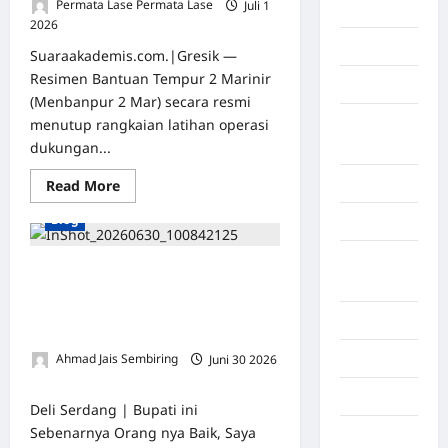
Permata Lase Permata Lase
Juli 1
Binjai
2026
0
Blog
Suaraakademis.com.|Gresik —
Resimen Bantuan Tempur 2 Marinir
Business
(Menbanpur 2 Mar) secara resmi
Buton
menutup rangkaian latihan operasi
Tengah
dukungan...
Cilacap
Read More
Blog
Decor
Deli
Tokoh Masyarakat Azhari Rangkuti:
Serdang
Semenjak Dia Jadi Bupati di Deli
Serdang, Banyak Perubahan yang
Dumai
Signifikan
Economy
Ahmad Jais Sembiring
Juni 30 2026
0
Gaza
Deli Serdang | Bupati ini
Sebenarnya Orang nya Baik, Saya
Gorontalo