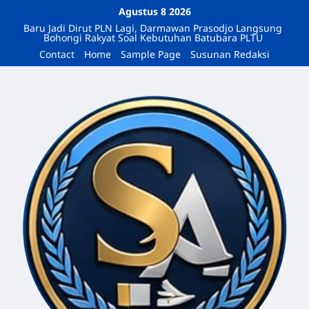
Agustus 8 2026
Baru Jadi Dirut PLN Lagi, Darmawan Prasodjo Langsung
Bohongi Rakyat Soal Kebutuhan Batubara PLTU
Contact
Home
Sample Page
Susunan Redaksi