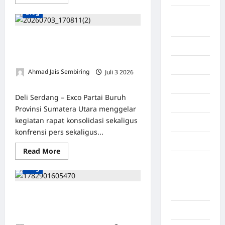
Blog
Banda
Aceh
Partai Buruh Exco Sumut
Bandung
Mengumumkan Pelaksana Tugas
Bendahara Yang Baru
Banten
Ahmad Jais Sembiring
Juli 3 2026
0
Barru
Deli Serdang – Exco Partai Buruh
Batam
Provinsi Sumatera Utara menggelar
kegiatan rapat konsolidasi sekaligus
Beijing
konfrensi pers sekaligus...
Bekasi
Read More
Bengkulu
Blog
Benua
Afrika
Usai Latihan Tempur, Menbanpur 2
Marinir Perkuat Sinergi dan Peduli
Berita viral
Warga Gresik