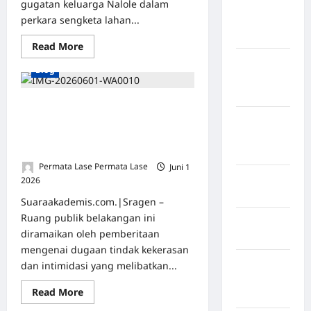
gugatan keluarga Nalole dalam
Kabupaten
perkara sengketa lahan...
Flores
Timur
Read More
Kabupaten
Blog
Humbang
Hasundutan
Meluruskan Benang Kusut Peristiwa
Kabupaten
Sragen: Hak Jawab TNI dan Esensi
Komunikasi Konstruktif dalam
Indragiri
Hukum Negara
Hilir
Permata Lase Permata Lase
Juni 1
Kabupaten
2026
0
Jayawijaya
Suaraakademis.com.|Sragen –
Ruang publik belakangan ini
Kabupaten
diramaikan oleh pemberitaan
Jembrana
mengenai dugaan tindak kekerasan
Kabupaten
dan intimidasi yang melibatkan...
Kepulauan
Read More
Sangihe