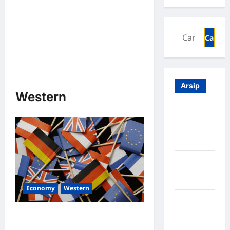
Arsip
Western
Agustus
2026
Juli 2026
Juni 2026
Mei 2026
Economy
Western
April 2026
Everything You Wanted to Know
Maret
About mega city’s