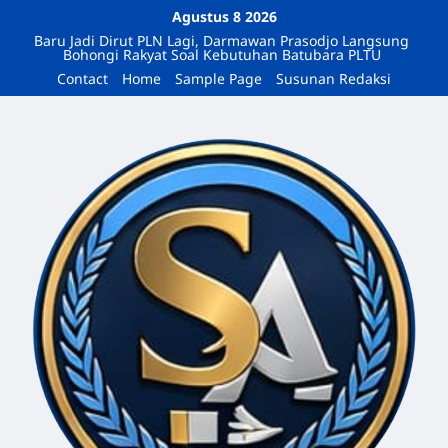
Agustus 8 2026
Baru Jadi Dirut PLN Lagi, Darmawan Prasodjo Langsung
Bohongi Rakyat Soal Kebutuhan Batubara PLTU
Contact
Home
Sample Page
Susunan Redaksi