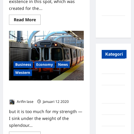
existence in this spot, which was
Maret
created for the...
2020
Read More
Januari
2020
Kategori
Business
Economy
News
Aceh
Western
Aceh Besar
Go For Western Economy With
Aceh
These Pioneering
Timur
Arifin lase
Januari 12 2020
0
Aceh Utara
but it is too much for my strength —
I sink under the weight of the
Aljazair
splendour...
Asahan