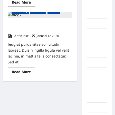
Read More
Banda
Economy
Western
World
Aceh
Bandung
Working Together to Make
Investments
Banten
Arifin lase
Januari 12 2020
0
Barru
feugiat purus vitae sollicitudin
laoreet. Duis fringilla ligula vel velit
Batam
lacinia, in mattis felis consectetur.
Sed at...
Beijing
Read More
Bekasi
Bengkulu
Benua
Afrika
Berita viral