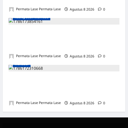
& POLISI UNGKAP DALAM 24 JAM!
Permata Lase Permata Lase
Agustus 8 2026
0
Kabupaten Mamasa
SEJARAH BARU: OROBUA SELATAN PUNYA
KELOMPOK PERIKANAN, SIAP
KEMBANGKAN POTENSI DESA!
Permata Lase Permata Lase
Agustus 8 2026
0
Makasar
ULANG TAHUN FARIS: DEDIKASI &
INTEGRITAS JADI PILAR KEBENARAN
REPORTERNEWS
Permata Lase Permata Lase
Agustus 8 2026
0