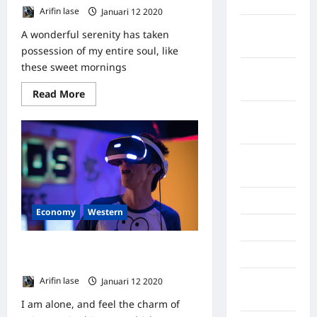
2026
Arifin lase
Januari 12 2020
0
Februari
A wonderful serenity has taken
2026
possession of my entire soul, like
these sweet mornings
Januari
2026
Read More
Desember
2025
September
2025
Juli 2025
Economy
Western
Mei 2025
Metro city’s should make road with
April 2025
protection In mind
Arifin lase
Januari 12 2020
0
Oktober
2023
I am alone, and feel the charm of