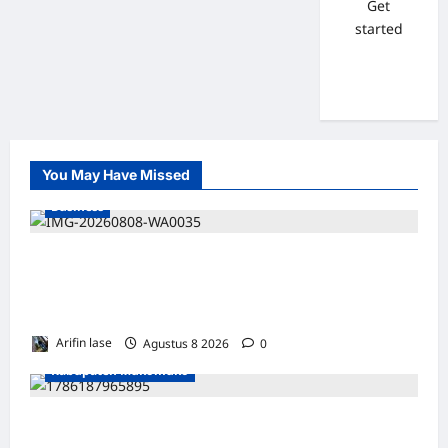
Get
started
You May Have Missed
Business
WAKIL PRESIDEN RI TINJAU PROSES
REHABILITASI JEMBATAN LUMUT, DORONG
PENGUATAN KONEKTIVITAS DI ACEH
Arifin lase
Agustus 8 2026
0
Kabupaten Mukomuko
MOTOR DIKUBUR PELEPAH SAWIT: WARGA