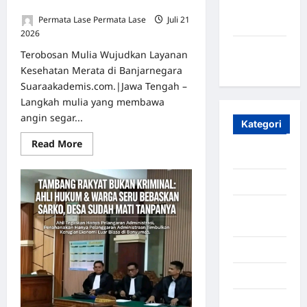
UNTUK RAKYAT KURANG MAMPU
Maret
Permata Lase Permata Lase
Juli 21
2020
2026
0
Januari
Terobosan Mulia Wujudkan Layanan
2020
Kesehatan Merata di Banjarnegara
Suaraakademis.com.|Jawa Tengah –
Langkah mulia yang membawa
angin segar...
Kategori
Read More
Aceh
Aceh Besar
Aceh
Timur
Aceh Utara
Aljazair
Asahan