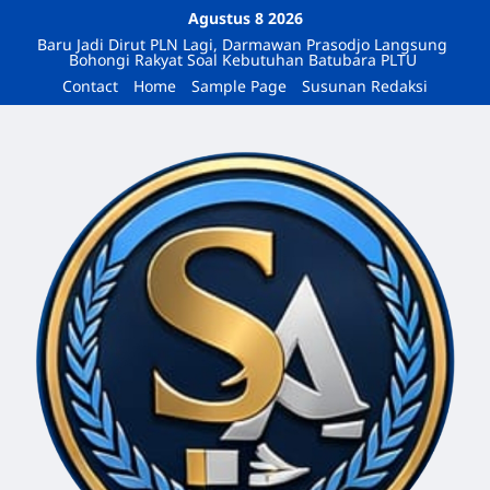
Agustus 8 2026
Baru Jadi Dirut PLN Lagi, Darmawan Prasodjo Langsung
Bohongi Rakyat Soal Kebutuhan Batubara PLTU
Contact
Home
Sample Page
Susunan Redaksi