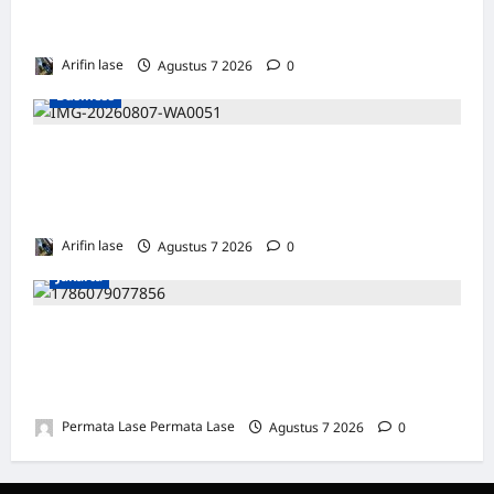
Hingga Lukai Warga dan Rusak Mobil, GM
PLN UID Jatim Bungkam
Arifin lase
Agustus 7 2026
0
Business
Perayaan HUT ke 14, PP IWO Bagikan Bea
Siswa Untuk 8 Siswa SD Muhammadiyah 16
Jakse
Arifin lase
Agustus 7 2026
0
Jakarta
ISU SURPRES PERGANTIAN KAPOLRI
DINILAI MENYESATKAN: KEWENANGAN
TETAP DI TANGAN PRESIDEN
Permata Lase Permata Lase
Agustus 7 2026
0