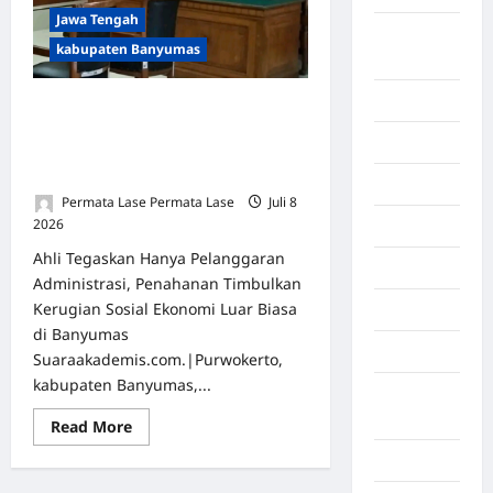
Jawa Tengah
Banda
kabupaten Banyumas
Aceh
Bandung
TAMBANG RAKYAT BUKAN
KRIMINAL: AHLI HUKUM & WARGA
Banten
SERU BEBASKAN SARKO, DESA
SUDAH MATI TANPANYA
Barru
Permata Lase Permata Lase
Juli 8
2026
0
Batam
Ahli Tegaskan Hanya Pelanggaran
Beijing
Administrasi, Penahanan Timbulkan
Kerugian Sosial Ekonomi Luar Biasa
Bekasi
di Banyumas
Bengkulu
Suaraakademis.com.|Purwokerto,
kabupaten Banyumas,...
Benua
Afrika
Read More
Berita viral