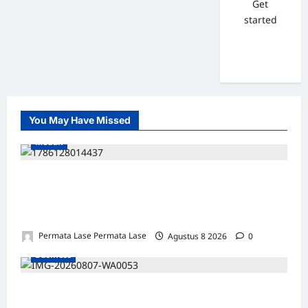
Get
started
You May Have Missed
Medan
SALAH HITUNG KERUGIAN: PUTUSAN
TIDAK BOLEH DIBANGUN DI ATAS
KESALAHAN!
Permata Lase Permata Lase
Agustus 8 2026
0
Business
Soal 10 Tiang Listrik di Gresik Tumbang