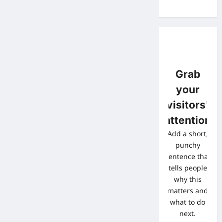
Grab
your
visitors'
attention
Add a short,
punchy
sentence that
tells people
why this
matters and
what to do
next.