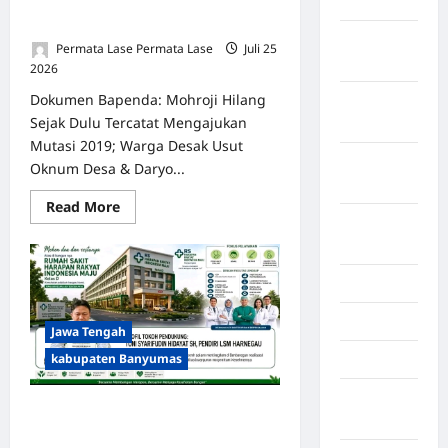
2026
“HIDUP” LAGI JUAL TANAH: MAFIA
TANAH WIRADADI TERBONGKAR
Februari
Permata Lase Permata Lase
Juli 25
2026
2026
0
Dokumen Bapenda: Mohroji Hilang
Januari
Sejak Dulu Tercatat Mengajukan
2026
Mutasi 2019; Warga Desak Usut
Desember
Oknum Desa & Daryo...
2025
Read More
September
2025
Juli 2025
Mei 2025
Jawa Tengah
kabupaten Banyumas
April 2025
Oktober
PPWI & MEDIA APRESIASI: LSM
2023
HARIMAU BANGUN RS MODERN