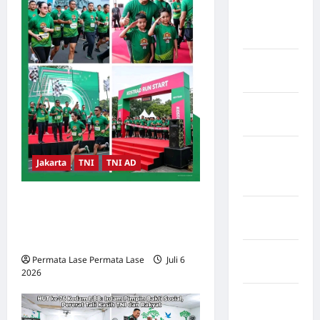
Kabupaten
Pegunungan
Bintang
Kabupaten
Pinrang
Kabupaten
Purbalingga
Kabupaten
Jakarta
TNI
TNI AD
Rejang
Lebong
10 ribu lari bersama Kasad:
Kabupaten
kemeriahan HUT ke-65
Rote Ndao
Kostrad membara di Monas!
Kabupaten
Permata Lase Permata Lase
Juli 6
Sampang
2026
0
Kabupaten
Sidenreng