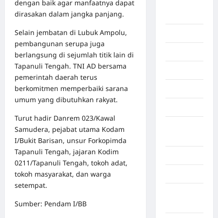
dengan baik agar manfaatnya dapat
Deli
dirasakan dalam jangka panjang.
Serdang
Selain jembatan di Lubuk Ampolu,
Dumai
pembangunan serupa juga
Economy
berlangsung di sejumlah titik lain di
Tapanuli Tengah. TNI AD bersama
Gaza
pemerintah daerah terus
berkomitmen memperbaiki sarana
Gorontalo
umum yang dibutuhkan rakyat.
Graphic
Turut hadir Danrem 023/Kawal
Gunung
Samudera, pejabat utama Kodam
Sitoli
I/Bukit Barisan, unsur Forkopimda
Tapanuli Tengah, jajaran Kodim
Gunungsitoli
0211/Tapanuli Tengah, tokoh adat,
tokoh masyarakat, dan warga
Health
setempat.
Hukum dan
Sumber: Pendam I/BB
kiminal