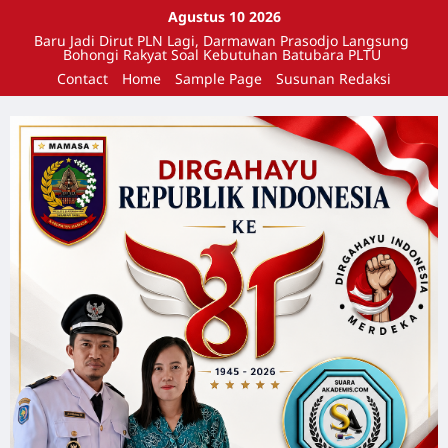
Agustus 10 2026
Baru Jadi Dirut PLN Lagi, Darmawan Prasodjo Langsung
Bohongi Rakyat Soal Kebutuhan Batubara PLTU
Contact
Home
Sample Page
Susunan Redaksi