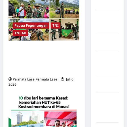
Mukomuko
Kabupaten
Musi
Papua Pegunungan
TNI
Banyuasin
TNI AD
Kabupaten
Nias
Bukan hanya jaga
perbatasan: Prajurit TNI ikut
Kabupaten
Nias
gotong royong pemakaman
Selatan
warga Asolipele
Permata Lase Permata Lase
Juli 6
Kabupaten
2026
0
Nias Utara
kabupaten
Ogan
Komering
Ulu Timur