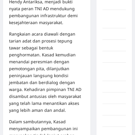
Hendy Antariksa, menjadi bukti
Aceh Besar
nyata peran TNI AD mendukung
pembangunan infrastruktur demi
Aceh
kesejahteraan masyarakat.
Timur
Rangkaian acara diawali dengan
Aceh Utara
tarian adat dan prosesi tepung
Aljazair
tawar sebagai bentuk
penghormatan. Kasad kemudian
Asahan
menandai peresmian dengan
pemotongan pita, dilanjutkan
Banda
peninjauan langsung kondisi
Aceh
jembatan dan berdialog dengan
Bandung
warga. Kehadiran pimpinan TNI AD
disambut antusias oleh masyarakat
Banten
yang telah lama menantikan akses
Barru
yang lebih aman dan andal.
Batam
Dalam sambutannya, Kasad
menyampaikan pembangunan ini
Beijing