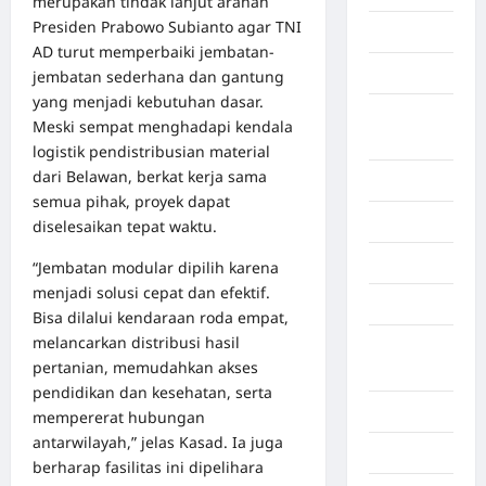
merupakan tindak lanjut arahan
Presiden Prabowo Subianto agar TNI
Bekasi
AD turut memperbaiki jembatan-
Bengkulu
jembatan sederhana dan gantung
yang menjadi kebutuhan dasar.
Benua
Meski sempat menghadapi kendala
Afrika
logistik pendistribusian material
dari Belawan, berkat kerja sama
Berita viral
semua pihak, proyek dapat
Binjai
diselesaikan tepat waktu.
Blog
“Jembatan modular dipilih karena
menjadi solusi cepat dan efektif.
Business
Bisa dilalui kendaraan roda empat,
melancarkan distribusi hasil
Buton
pertanian, memudahkan akses
Tengah
pendidikan dan kesehatan, serta
Cilacap
mempererat hubungan
antarwilayah,” jelas Kasad. Ia juga
Decor
berharap fasilitas ini dipelihara