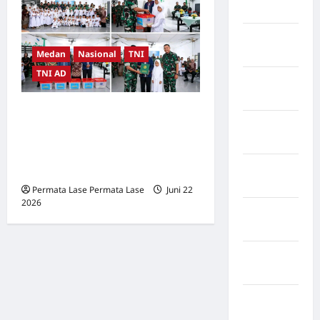
Rappang
Kabupaten
Sidrap
Medan
Nasional
TNI
TNI AD
Kabupaten
Sorong
HUT ke-76 Kodam I/BB:
Kabupaten
Irdam Pimpin Bakti Sosial,
Sragen
Pererat Tali Kasih TNI dan
Kabupaten
Rakyat
Tangerang
Permata Lase Permata Lase
Juni 22
2026
0
Kabupaten
Tanggamus
Kabupaten
Wonosobo
Kabupaten
Yalimo