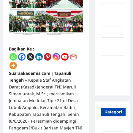
Juli 2025
Mei 2025
April 2025
Oktober
Bagikan Ke :
2023
Maret
2020
Suaraakademis.com.|Tapanuli
Januari
Tengah
– Kepala Staf Angkatan
2020
Darat (Kasad) Jenderal TNI Maruli
Simanjuntak, M.Sc., meresmikan
Jembatan Modular Tipe 21 di Desa
Lubuk Ampolu, Kecamatan Badiri,
Kategori
Kabupaten Tapanuli Tengah, Senin
(8/6/2026). Peresmian didampingi
Aceh
Pangdam I/Bukit Barisan Mayjen TNI