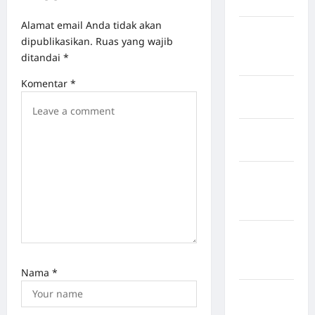
Hasundutan
Alamat email Anda tidak akan
Kabupaten
dipublikasikan.
Ruas yang wajib
Indragiri
ditandai
*
Hilir
Komentar
*
Kabupaten
Jayawijaya
Kabupaten
Jembrana
Kabupaten
Kepulauan
Sangihe
Kabupaten
Kotawaringin
Timur
Nama
*
Kabupaten
Kuantan