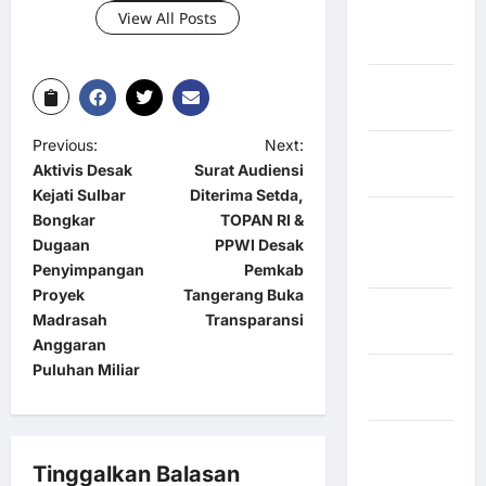
View All Posts
Kabupaten
Boalemo
Kabupaten
Bogor
Previous:
Next:
Kabupaten
Aktivis Desak
Surat Audiensi
Bulukumba
Kejati Sulbar
Diterima Setda,
Kabupaten
Bongkar
TOPAN RI &
Flores
Dugaan
PPWI Desak
Timur
Penyimpangan
Pemkab
Proyek
Tangerang Buka
Kabupaten
Madrasah
Transparansi
Garut
Anggaran
Puluhan Miliar
Kabupaten
Gowa
Kabupaten
Humbang
Tinggalkan Balasan