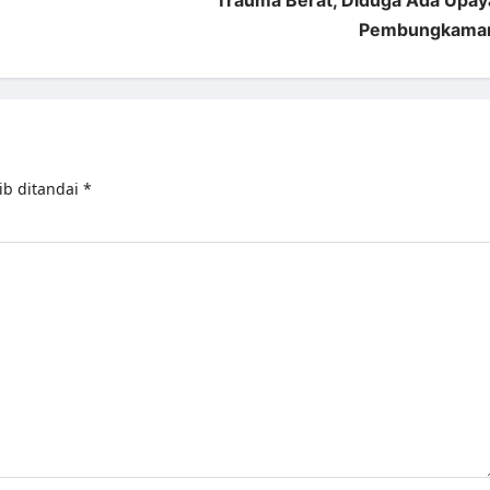
Trauma Berat, Diduga Ada Upay
Pembungkama
ib ditandai
*