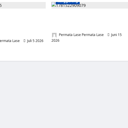
Tanggerang
-18, TIDAR Kota
13 Hari Tanpa Jawaban, TOPAN RI &
 Sunatan Massal untuk
PPWI Desak Pemkab Tangerang Buka
kapi dengan Donor
Ruang Audiensi Transparansi
uan Sembako
Permata Lase Permata Lase
Juni 15
2026
0
ermata Lase
Juli 5 2026