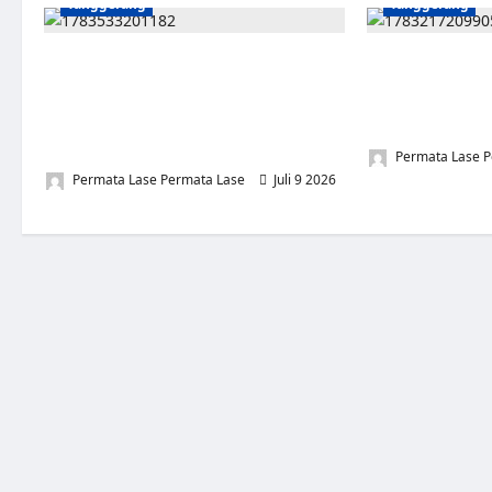
Tanggerang
Tanggerang
WAJIBKAN VERIFIKASI TOTAL WARGA
Peringati HUT ke
CIRENDEU: MAFIA TANAH PATOK Rp
Tangerang Gelar
1,5–5 JUTA PER METER, PEMKOT
200 Anak, Leng
TANGSEL AKAN ADALISASI KASUS 65
Darah dan Bant
TAHUN TANPA SERTIFIKAT
Permata Lase P
0
Permata Lase Permata Lase
Juli 9 2026
0