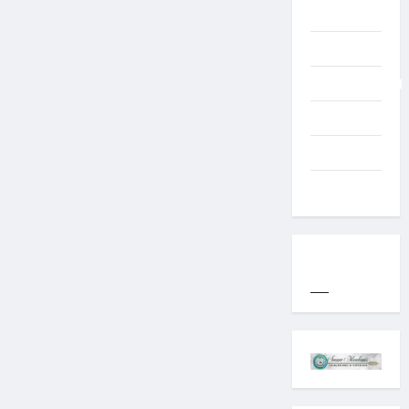
TNI AD
Typography
Uncategorized
Western
World
YOGYAKARTA