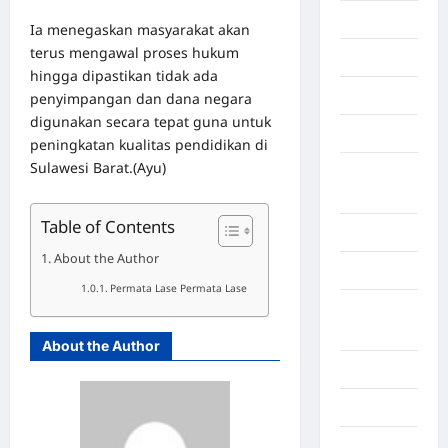
Economy
Ia menegaskan masyarakat akan
terus mengawal proses hukum
Gaza
hingga dipastikan tidak ada
Gorontalo
penyimpangan dan dana negara
digunakan secara tepat guna untuk
Graphic
peningkatan kualitas pendidikan di
Sulawesi Barat.(Ayu)
Gunung
Sitoli
Table of Contents
Gunungsitoli
About the Author
Health
Permata Lase Permata Lase
Hukum dan
kiminal
About the Author
Inspiration
Internasional
Jakarta