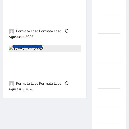
Nias
“PANGGIL KALIAN!” —
Selatan
BUPATI ANCAM,
Kabupaten
KONFIRMASI DITOLAK!
Nias Utara
Permata Lase Permata Lase
Kabupaten Mamuju
Agustus 4 2026
0
kabupaten
Sulawesi Barat
Ogan
Komering
Ulu Timur
RIZKUL SOROT: BANGUNAN
BRI MAMUJU DIDUGA
Kabupaten
PAKAI BAHAN ILEGAL
Pegunungan
Bintang
Permata Lase Permata Lase
Agustus 3 2026
0
Kabupaten
Pinrang
Kabupaten
Purbalingga