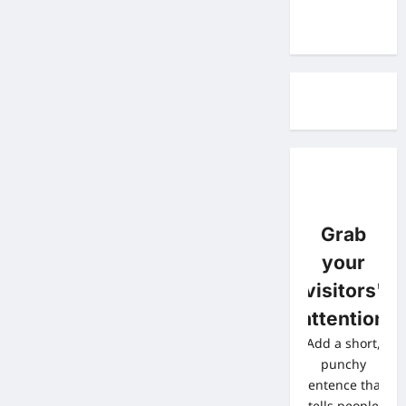
Grab
your
visitors'
attention
Add a short,
punchy
sentence that
tells people