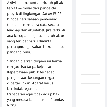
Aktivis itu menuntut seluruh pihak
Benua
terkait — mulai dari pengelola
Afrika
proyek di lingkungan Satker PUPR
hingga perusahaan pemenang
Berita viral
tender — membuka data secara
Binjai
lengkap dan akuntabel. Jika terbukti
ada kerugian negara, seluruh aktor
Blog
yang terlibat harus dimintai
pertanggungjawaban hukum tanpa
Business
pandang bulu.
Buton
“Jangan biarkan dugaan ini hanya
Tengah
menjadi isu tanpa kejelasan.
Cilacap
Kepercayaan publik terhadap
pengelolaan keuangan negara
Decor
dipertaruhkan. Aparat harus
Deli
bertindak tegas, teliti, dan
Serdang
transparan agar tidak ada pihak
yang merasa kebal hukum,” tandas
Dumai
Rizkul.