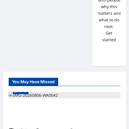
why this
matters and
what to do
next.
Get
started
You May Have Missed
Jakarta
*Hutama Karya Dukung Gerakan Nasional
Zero ODOL Melalui Kampanye Selamat
Sampai Tujuan (SETUJU