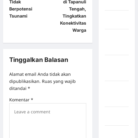
Tidak
di Tapanuli
Bogor
Berpotensi
Tengah,
Tsunami
Tingkatkan
Kabupaten
Konektivitas
Bulukumba
Warga
Kabupaten
Flores
Timur
Tinggalkan Balasan
Kabupaten
Humbang
Alamat email Anda tidak akan
Hasundutan
dipublikasikan.
Ruas yang wajib
Kabupaten
ditandai
*
Indragiri
Komentar
*
Hilir
Kabupaten
Jayawijaya
Kabupaten