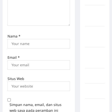
Jembrana
Kabupaten
Kepulauan
Sangihe
Kabupaten
Nama
*
Kotawaringin
Timur
Kabupaten
Email
*
Kuantan
Singingi
Kabupaten
Situs Web
Kuningan
Kabupaten
Mamasa
Kabupaten
Simpan nama, email, dan situs
Mamuju
web saya pada peramban ini