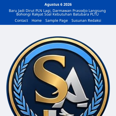
Agustus 6 2026
Baru Jadi Dirut PLN Lagi, Darmawan Prasodjo Langsung
Bohongi Rakyat Soal Kebutuhan Batubara PLTU
Contact
Home
Sample Page
Susunan Redaksi