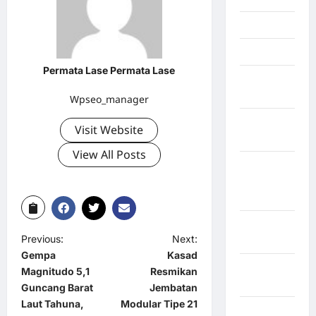
Jambi
Jawa Barat
Permata Lase Permata Lase
Jawa
Tengah
Wpseo_manager
kabupaten
Visit Website
Banyumas
View All Posts
Kabupaten
Bengkulu
Utara
Kabupaten
Previous:
Next:
Bireuen
Gempa
Kasad
Kabupaten
Magnitudo 5,1
Resmikan
Boalemo
Guncang Barat
Jembatan
Laut Tahuna,
Modular Tipe 21
Kabupaten