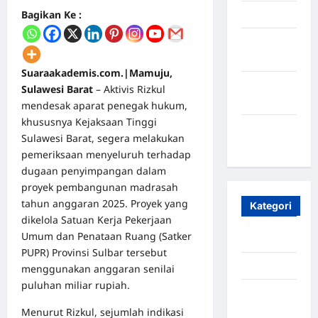
Bagikan Ke :
April 2025
Oktober
2023
Suaraakademis.com.|Mamuju,
Maret
Sulawesi Barat
– Aktivis Rizkul
2020
mendesak aparat penegak hukum,
khususnya Kejaksaan Tinggi
Januari
Sulawesi Barat, segera melakukan
2020
pemeriksaan menyeluruh terhadap
dugaan penyimpangan dalam
proyek pembangunan madrasah
tahun anggaran 2025. Proyek yang
Kategori
dikelola Satuan Kerja Pekerjaan
Umum dan Penataan Ruang (Satker
Aceh
PUPR) Provinsi Sulbar tersebut
Aceh Besar
menggunakan anggaran senilai
puluhan miliar rupiah.
Aceh
Timur
Menurut Rizkul, sejumlah indikasi