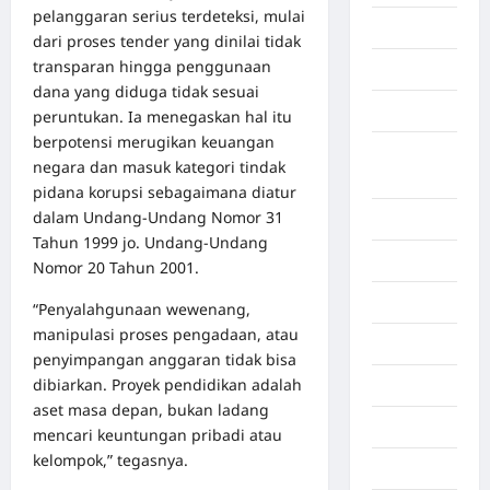
pelanggaran serius terdeteksi, mulai
Aceh Utara
dari proses tender yang dinilai tidak
transparan hingga penggunaan
Aljazair
dana yang diduga tidak sesuai
Asahan
peruntukan. Ia menegaskan hal itu
berpotensi merugikan keuangan
Banda
negara dan masuk kategori tindak
Aceh
pidana korupsi sebagaimana diatur
dalam Undang-Undang Nomor 31
Bandung
Tahun 1999 jo. Undang-Undang
Banten
Nomor 20 Tahun 2001.
Barru
“Penyalahgunaan wewenang,
manipulasi proses pengadaan, atau
Batam
penyimpangan anggaran tidak bisa
dibiarkan. Proyek pendidikan adalah
Beijing
aset masa depan, bukan ladang
Bekasi
mencari keuntungan pribadi atau
kelompok,” tegasnya.
Bengkulu