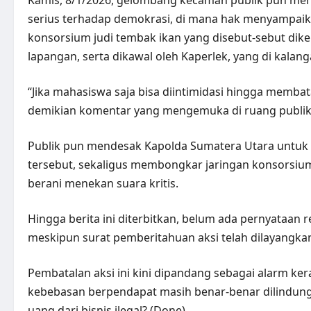
Kamis, 8/1/2026, gelombang kecaman publik pun meng
serius terhadap demokrasi, di mana hak menyampaik
konsorsium judi tembak ikan yang disebut-sebut diken
lapangan, serta dikawal oleh Kaperlek, yang di kal
“Jika mahasiswa saja bisa diintimidasi hingga memba
demikian komentar yang mengemuka di ruang publik
Publik pun mendesak Kapolda Sumatera Utara untuk 
tersebut, sekaligus membongkar jaringan konsorsium g
berani menekan suara kritis.
Hingga berita ini diterbitkan, belum ada pernyataan 
meskipun surat pemberitahuan aksi telah dilayangkan
Pembatalan aksi ini kini dipandang sebagai alarm ke
kebebasan berpendapat masih benar-benar dilindungi 
uang dari bisnis ilegal? (Done)