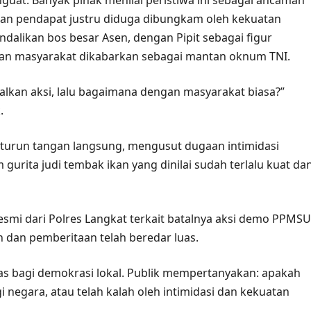
uat. Banyak pihak menilai peristiwa ini sebagai ancaman
an pendapat justru diduga dibungkam oleh kekuatan
dalikan bos besar Asen, dengan Pipit sebagai figur
angan masyarakat dikabarkan sebagai mantan oknum TNI.
talkan aksi, lalu bagaimana dengan masyarakat biasa?”
.
turun tangan langsung, mengusut dugaan intimidasi
urita judi tembak ikan yang dinilai sudah terlalu kuat da
resmi dari Polres Langkat terkait batalnya aksi demo PPMSU
 dan pemberitaan telah beredar luas.
ras bagi demokrasi lokal. Publik mempertanyakan: apakah
negara, atau telah kalah oleh intimidasi dan kekuatan