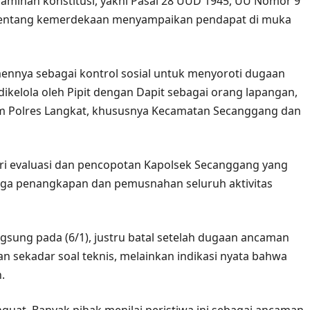
minan konstitusi, yakni Pasal 28 UUD 1945, UU Nomor 9
2 tentang kemerdekaan menyampaikan pendapat di muka
nnya sebagai kontrol sosial untuk menyoroti dugaan
ikelola oleh Pipit dengan Dapit sebagai orang lapangan,
kum Polres Langkat, khususnya Kecamatan Secanggang dan
i evaluasi dan pencopotan Kapolsek Secanggang yang
ingga penangkapan dan pemusnahan seluruh aktivitas
gsung pada (6/1), justru batal setelah dugaan ancaman
an sekadar soal teknis, melainkan indikasi nyata bahwa
.