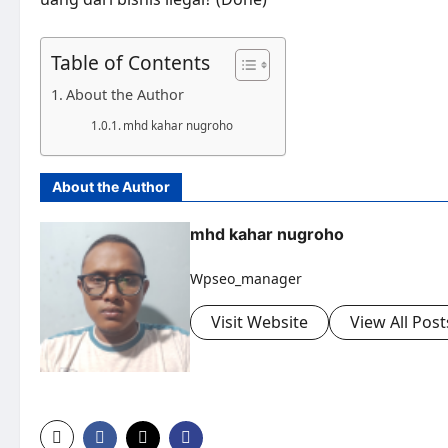
Table of Contents
About the Author
mhd kahar nugroho
About the Author
mhd kahar nugroho
Wpseo_manager
Visit Website
View All Post