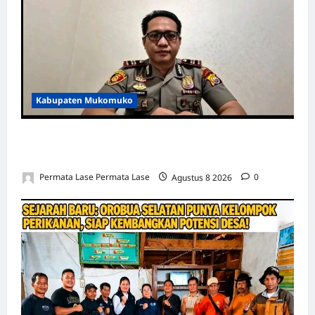
Kabupaten Mukomuko
MOTOR DIKUBUR PELEPAH SAWIT: WARGA
& POLISI UNGKAP DALAM 24 JAM!
Permata Lase Permata Lase
Agustus 8 2026
0