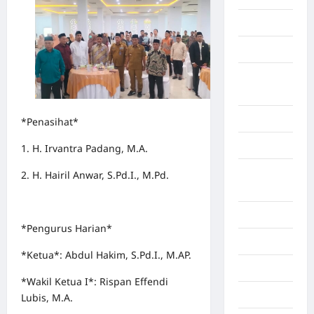
Gorontalo
Graphic
Gunung
Sitoli
Gunungsitoli
*Penasihat*
Health
1. H. Irvantra Padang, M.A.
Hukum dan
2. H. Hairil Anwar, S.Pd.I., M.Pd.
kiminal
Inspiration
*Pengurus Harian*
Internasional
*Ketua*: Abdul Hakim, S.Pd.I., M.AP.
Jakarta
*Wakil Ketua I*: Rispan Effendi
Jambi
Lubis, M.A.