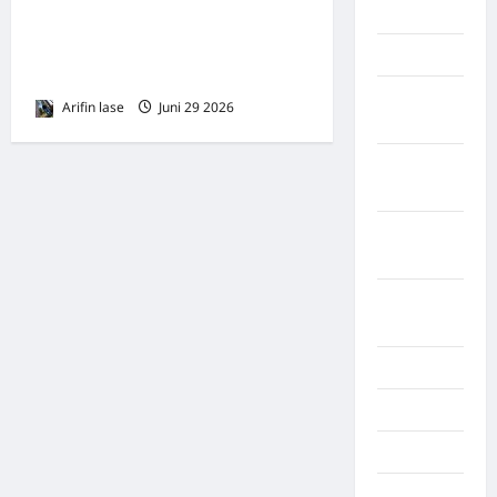
BATU
Syahputra Siregar Layak
Pimpin Dinas Pendidikan
Lampung
Kota Binjai
Lampung
Arifin lase
Juni 29 2026
0
Barat
Lampung
Selatan
Lampung
Tengah
Lampung
Timur
Langkat
Majalengka
Makasar
Maluku