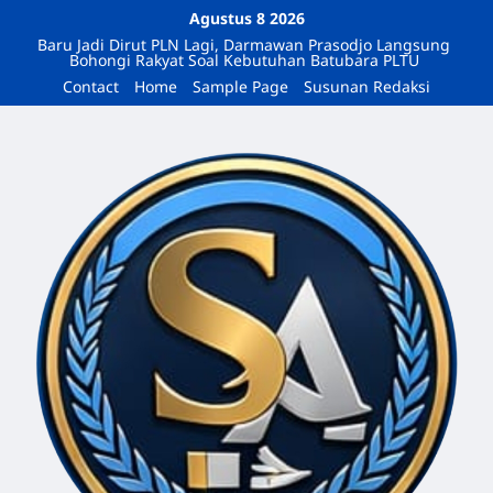
Agustus 8 2026
Baru Jadi Dirut PLN Lagi, Darmawan Prasodjo Langsung
Bohongi Rakyat Soal Kebutuhan Batubara PLTU
Contact
Home
Sample Page
Susunan Redaksi