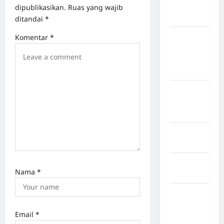
Kabupaten
dipublikasikan.
Ruas yang wajib
Nias Utara
ditandai
*
kabupaten
Komentar
*
Ogan
Komering
Ulu Timur
Kabupaten
Pegunungan
Bintang
Kabupaten
Pinrang
Kabupaten
Nama
*
Purbalingga
Kabupaten
Rejang
Email
*
Lebong