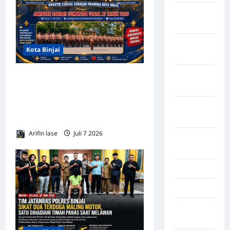
Kabupaten
Tanggamus
Kabupaten
Kota Binjai
Wonosobo
Kabupaten
Kontingen Pramuka Kota
Yalimo
Binjai Resmi Dilepas Menuju
Jambore Daerah Sumatera
Kalimantan
Barat
Utara XI Tahun 2026
Arifin lase
Juli 7 2026
0
Kalimantan
Tengah
Karawang
Karo
Kayuagung
Palembang