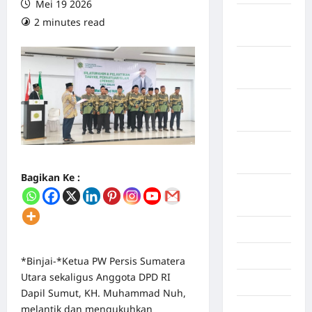
Mei 19 2026
Maret
2 minutes read
0 comments
2026
Februari
2026
Januari
2026
Desember
2025
Bagikan Ke :
September
2025
Juli 2025
Mei 2025
*Binjai-*Ketua PW Persis Sumatera
Utara sekaligus Anggota DPD RI
April 2025
Dapil Sumut, KH. Muhammad Nuh,
melantik dan mengukuhkan
Oktober