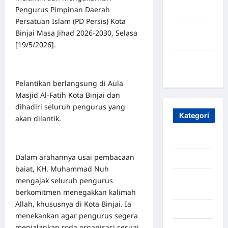
Pengurus Pimpinan Daerah
2023
Persatuan Islam (PD Persis) Kota
Maret
Binjai Masa Jihad 2026-2030, Selasa
2020
[19/5/2026].
Januari
2020
Pelantikan berlangsung di Aula
Masjid Al-Fatih Kota Binjai dan
dihadiri seluruh pengurus yang
Kategori
akan dilantik.
Aceh
Dalam arahannya usai pembacaan
Aceh Besar
baiat, KH. Muhammad Nuh
Aceh
mengajak seluruh pengurus
Timur
berkomitmen menegakkan kalimah
Allah, khususnya di Kota Binjai. Ia
Aceh Utara
menekankan agar pengurus segera
menjalankan roda organisasi sesuai