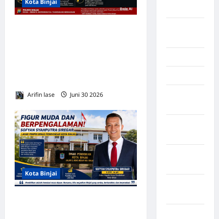
Kota Binjai
Kendari
Konawe
Tim Jatanras Polres Binjai
Utara
Tangkap Dua Terduga
Curanmor, SatuDilumpuhkan
Konoha
dengan Tindakan Tegas
Kota Binjai
Terukur
Kota
Arifin lase
Juni 30 2026
0
Mamuju
Kota
Parepare
Kota
Tangerang
Kota Binjai
Kotawaringin
Timur
Figur Muda dan
Berpengalaman! Sofyan
LABUHAN