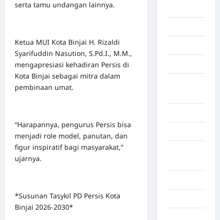
serta tamu undangan lainnya.
Berita viral
Binjai
Ketua MUI Kota Binjai H. Rizaldi
Blog
Syarifuddin Nasution, S.Pd.I., M.M.,
Business
mengapresiasi kehadiran Persis di
Kota Binjai sebagai mitra dalam
Buton
pembinaan umat.
Tengah
Cilacap
“Harapannya, pengurus Persis bisa
Decor
menjadi role model, panutan, dan
figur inspiratif bagi masyarakat,”
Deli
ujarnya.
Serdang
Dumai
*Susunan Tasykil PD Persis Kota
Economy
Binjai 2026-2030*
Gaza