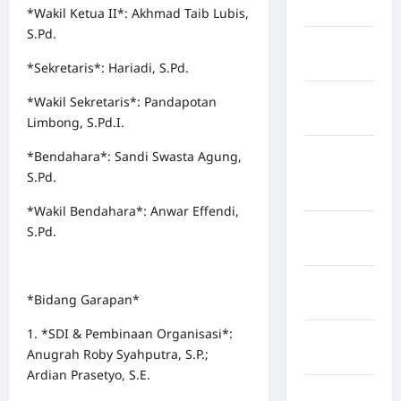
Jawa Barat
*Wakil Ketua II*: Akhmad Taib Lubis,
S.Pd.
Jawa
Tengah
*Sekretaris*: Hariadi, S.Pd.
kabupaten
*Wakil Sekretaris*: Pandapotan
Banyumas
Limbong, S.Pd.I.
Kabupaten
*Bendahara*: Sandi Swasta Agung,
Bengkulu
S.Pd.
Utara
*Wakil Bendahara*: Anwar Effendi,
Kabupaten
S.Pd.
Bireuen
Kabupaten
*Bidang Garapan*
Boalemo
1. *SDI & Pembinaan Organisasi*:
Kabupaten
Anugrah Roby Syahputra, S.P.;
Bogor
Ardian Prasetyo, S.E.
Kabupaten