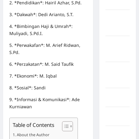
2. *Pendidikan*: Hairil Azhar, S.Pd.
Bulukumba
3. *Dakwah*: Dedi Arianto, S.T.
Kabupaten
Flores
4. *Bimbingan Haji & Umrah*:
Timur
Muliyadi, S.Pd.I.
Kabupaten
5. *Perwakafan*: M. Arief Ridwan,
Humbang
S.Pd.
Hasundutan
6. *Perzakatan*: M. Said Taufik
Kabupaten
Indragiri
7. *Ekonomi*: M. Iqbal
Hilir
8. *Sosial*: Sandi
Kabupaten
9. *Informasi & Komunikasi*: Ade
Jayawijaya
Kurniawan
Kabupaten
Jembrana
Table of Contents
Kabupaten
About the Author
Kepulauan