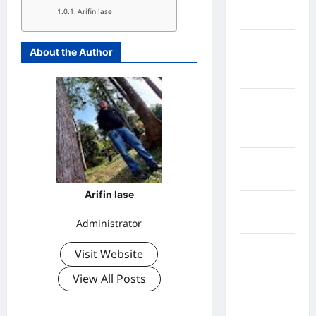
Arifin lase
Sangihe
Kabupaten
About the Author
Kotawaringin
Timur
Kabupaten
Kuantan
Singingi
Kabupaten
Kuningan
Arifin lase
Kabupaten
Mamasa
Administrator
Kabupaten
Visit Website
Mamuju
View All Posts
Kabupaten
Maros