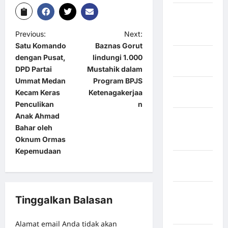
Kabupaten
Minahasa
Previous:
Next:
Utara
Satu Komando
Baznas Gorut
Kabupaten
dengan Pusat,
lindungi 1.000
Morowali
DPD Partai
Mustahik dalam
Ummat Medan
Program BPJS
Kabupaten
Kecam Keras
Ketenagakerjaa
Mukomuko
Penculikan
n
Anak Ahmad
Kabupaten
Bahar oleh
Musi
Oknum Ormas
Banyuasin
Kepemudaan
Kabupaten
Nias
Kabupaten
Tinggalkan Balasan
Nias
Selatan
Alamat email Anda tidak akan