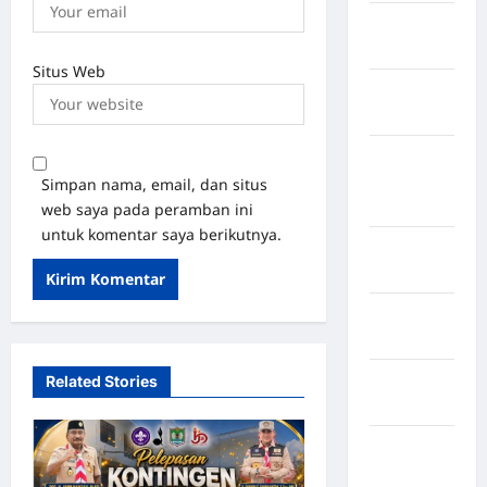
Kabupaten
Rote Ndao
Situs Web
Kabupaten
Sampang
Kabupaten
Sidenreng
Simpan nama, email, dan situs
Rappang
web saya pada peramban ini
untuk komentar saya berikutnya.
Kabupaten
Sidrap
Kabupaten
Sorong
Kabupaten
Related Stories
Sragen
Kabupaten
Tangerang