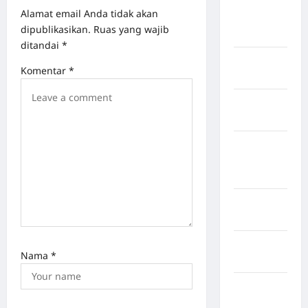
Kabupaten
Alamat email Anda tidak akan
Pegunungan
dipublikasikan.
Ruas yang wajib
Bintang
ditandai
*
Kabupaten
Komentar
*
Pinrang
Kabupaten
Purbalingga
Kabupaten
Rejang
Lebong
Kabupaten
Rote Ndao
Kabupaten
Nama
*
Sampang
Kabupaten
Sidenreng