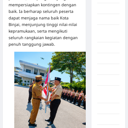
mempersiapkan kontingen dengan
Bekasi
baik. Ia berharap seluruh peserta
dapat menjaga nama baik Kota
Bengkulu
Binjai, menjunjung tinggi nilai-nilai
Benua
kepramukaan, serta mengikuti
Afrika
seluruh rangkaian kegiatan dengan
penuh tanggung jawab.
Berita viral
Binjai
Blog
Business
Buton
Tengah
Cilacap
Decor