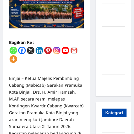
Juli 2025
Mei 2025
April 2025
Bagikan Ke :
Oktober
2023
Maret
2020
Binjai – Ketua Majelis Pembimbing
Januari
Cabang (Mabicab) Gerakan Pramuka
2020
Kota Binjai, Drs. H. Amir Hamzah,
M.AP, secara resmi melepas
Kontingen Kwartir Cabang (Kwarcab)
Gerakan Pramuka Kota Binjai yang
Kategori
akan mengikuti Jambore Daerah
Sumatera Utara XI Tahun 2026.
Aceh
Kegiatan pelepasan berlangsung di