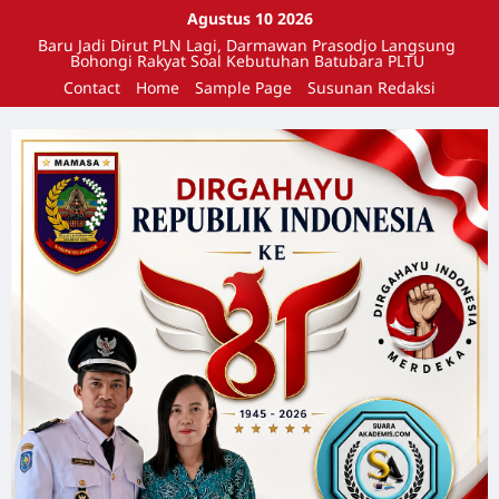
Agustus 10 2026
Baru Jadi Dirut PLN Lagi, Darmawan Prasodjo Langsung
Bohongi Rakyat Soal Kebutuhan Batubara PLTU
Contact
Home
Sample Page
Susunan Redaksi