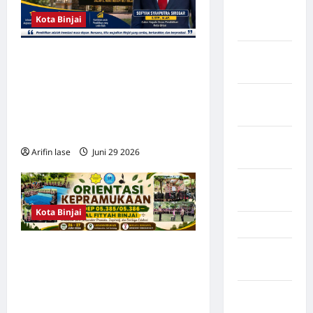
Kota
Kota Binjai
Mamuju
Kota
Figur Muda dan
Parepare
Berpengalaman! Sofyan
Syahputra Siregar Layak
Kota
Pimpin Dinas Pendidikan
Tangerang
Kota Binjai
Kotawaringin
Arifin lase
Juni 29 2026
0
Timur
LABUHAN
BATU
Kota Binjai
Lampung
Orientasi Kepramukaan SIT
Lampung
Barat
Al Fityah Binjai Perkuat
Kompetensi dan Karakter
Lampung
Guru
Selatan