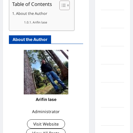
Table of Contents
Singingi
About the Author
Kabupaten
Kuningan
Arifin lase
Kabupaten
About the Author
Mamasa
Kabupaten
Mamuju
Kabupaten
Maros
Kabupaten
Minahasa
Arifin lase
Utara
Administrator
Kabupaten
Morowali
Visit Website
Kabupaten