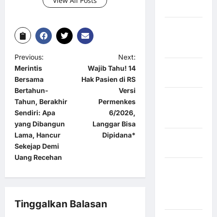
View All Posts
Mukomuko
Kabupaten
Musi
Banyuasin
Previous:
Next:
Kabupaten
Merintis
Wajib Tahu! 14
Nias
Bersama
Hak Pasien di RS
Bertahun-
Versi
Kabupaten
Tahun, Berakhir
Permenkes
Nias
Sendiri: Apa
6/2026,
Selatan
yang Dibangun
Langgar Bisa
Lama, Hancur
Dipidana*
Kabupaten
Sekejap Demi
Nias Utara
Uang Recehan
kabupaten
Ogan
Komering
Ulu Timur
Tinggalkan Balasan