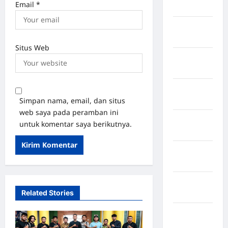
Email
*
Rappang
Kabupaten
Sidrap
Situs Web
Kabupaten
Sorong
Kabupaten
Simpan nama, email, dan situs
Sragen
web saya pada peramban ini
Kabupaten
untuk komentar saya berikutnya.
Tangerang
Kabupaten
Tanggamus
Kabupaten
Related Stories
Wonosobo
Kabupaten
Yalimo