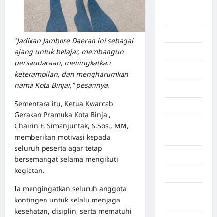
Deli
Serdang
Dumai
“
Jadikan Jambore Daerah ini sebagai
ajang untuk belajar, membangun
Economy
persaudaraan, meningkatkan
Gaza
keterampilan, dan mengharumkan
nama Kota Binjai,” pesannya
.
Gorontalo
Sementara itu, Ketua Kwarcab
Graphic
Gerakan Pramuka Kota Binjai,
Chairin F. Simanjuntak, S.Sos., MM,
Gunung
memberikan motivasi kepada
Sitoli
seluruh peserta agar tetap
Gunungsitoli
bersemangat selama mengikuti
kegiatan.
Health
Ia mengingatkan seluruh anggota
Hukum dan
kontingen untuk selalu menjaga
kiminal
kesehatan, disiplin, serta mematuhi