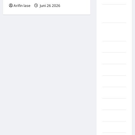
Arifin lase
Juni 26 2026
0
Lampung
Tengah
Lampung
Timur
Langkat
Majalengka
Makasar
Maluku
Manado
maroko
Martapura
Medan