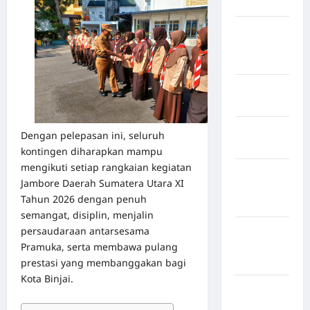
Hasundutan
Kabupaten
Indragiri
Hilir
Kabupaten
Jayawijaya
Kabupaten
Dengan pelepasan ini, seluruh
Jembrana
kontingen diharapkan mampu
mengikuti setiap rangkaian kegiatan
Kabupaten
Jambore Daerah Sumatera Utara XI
Kepulauan
Tahun 2026 dengan penuh
Sangihe
semangat, disiplin, menjalin
persaudaraan antarsesama
Kabupaten
Pramuka, serta membawa pulang
Kotawaringin
prestasi yang membanggakan bagi
Timur
Kota Binjai.
Kabupaten
Kuantan