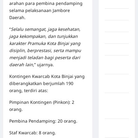
Inspiration
arahan para pembina pendamping
selama pelaksanaan Jambore
Internasional
Daerah.
Jakarta
“
Selalu semangat, jaga kesehatan,
jaga kekompakan, dan tunjukkan
Jambi
karakter Pramuka Kota Binjai yang
Jawa Barat
disiplin, berprestasi, serta mampu
menjadi teladan bagi peserta dari
Jawa
daerah lain
,” ujarnya.
Tengah
Kontingen Kwarcab Kota Binjai yang
kabupaten
diberangkatkan berjumlah 190
Banyumas
orang, terdiri atas:
Kabupaten
Pimpinan Kontingen (Pinkon): 2
Bengkulu
orang.
Utara
Pembina Pendamping: 20 orang.
Kabupaten
Bireuen
Staf Kwarcab: 8 orang.