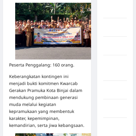
Kabupaten
Boalemo
Kabupaten
Bogor
Kabupaten
Bulukumba
Kabupaten
Peserta Penggalang: 160 orang.
Flores
Timur
Keberangkatan kontingen ini
menjadi bukti komitmen Kwarcab
Kabupaten
Gerakan Pramuka Kota Binjai dalam
Garut
mendukung pembinaan generasi
muda melalui kegiatan
Kabupaten
kepramukaan yang membentuk
Gowa
karakter, kepemimpinan,
Kabupaten
kemandirian, serta jiwa kebangsaan.
Humbang