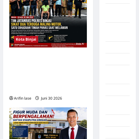
Kalimantan
Barat
Kalimantan
Tengah
Kota Binjai
Karawang
Tim Jatanras Polres Binjai
Karo
Tangkap Dua Terduga
Kayuagung
Curanmor, SatuDilumpuhkan
Palembang
dengan Tindakan Tegas
Terukur
Kendari
Arifin lase
Juni 30 2026
0
Konawe
Utara
Konoha
Kota Binjai