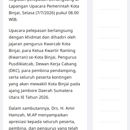
Aceh Besar
Lapangan Upacara Pemerintah Kota
Binjai, Selasa (7/7/2026) pukul 08.00
Aceh
WIB.
Timur
Upacara pelepasan berlangsung
Aceh Utara
dengan khidmat dan dihadiri oleh
jajaran pengurus Kwarcab Kota
Aljazair
Binjai, para Ketua Kwartir Ranting
Asahan
(Kwarran) se-Kota Binjai, Pengurus
Pusdiklatcab, Dewan Kerja Cabang
Banda
(DKC), para pembina pendamping,
Aceh
serta seluruh peserta kontingen
yang akan mewakili Kota Binjai pada
Bandung
ajang Jambore Daerah Sumatera
Banten
Utara XI Tahun 2026.
Barru
Dalam sambutannya, Drs. H. Amir
Hamzah, M.AP menyampaikan
Batam
apresiasi kepada seluruh peserta,
Beijing
pembina, dan pengurus yang telah