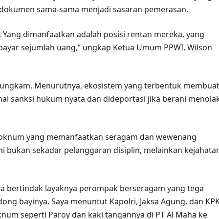
si dokumen sama-sama menjadi sasaran pemerasan.
al. Yang dimanfaatkan adalah posisi rentan mereka, yang
ayar sejumlah uang,” ungkap Ketua Umum PPWI, Wilson
bungkam. Menurutnya, ekosistem yang terbentuk membua
ai sanksi hukum nyata dan dideportasi jika berani menola
an oknum yang memanfaatkan seragam dan wewenang
ni bukan sekadar pelanggaran disiplin, melainkan kejahata
eka bertindak layaknya perompak berseragam yang tega
ng bayinya. Saya menuntut Kapolri, Jaksa Agung, dan KP
oknum seperti Paroy dan kaki tangannya di PT Al Maha ke