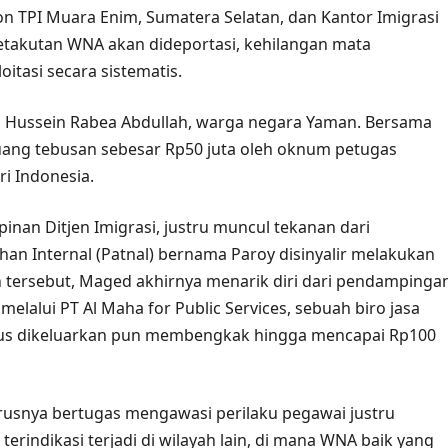
Non TPI Muara Enim, Sumatera Selatan, dan Kantor Imigrasi
etakutan WNA akan dideportasi, kehilangan mata
oitasi secara sistematis.
 Hussein Rabea Abdullah, warga negara Yaman. Bersama
ai uang tebusan sebesar Rp50 juta oleh oknum petugas
i Indonesia.
pinan Ditjen Imigrasi, justru muncul tekanan dari
han Internal (Patnal) bernama Paroy disinyalir melakukan
an tersebut, Maged akhirnya menarik diri dari pendampinga
lalui PT Al Maha for Public Services, sebuah biro jasa
harus dikeluarkan pun membengkak hingga mencapai Rp100
usnya bertugas mengawasi perilaku pegawai justru
erindikasi terjadi di wilayah lain, di mana WNA baik yang