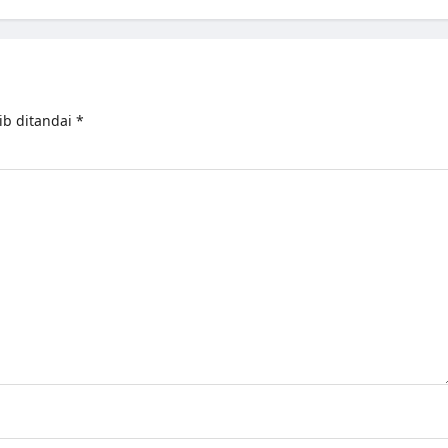
ib ditandai
*