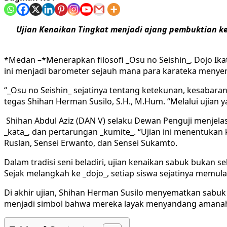
Ujian Kenaikan Tingkat menjadi ajang pembuktian ke
*Medan –*Menerapkan filosofi _Osu no Seishin_, Dojo Ikat
ini menjadi barometer sejauh mana para karateka menyerap
“_Osu no Seishin_ sejatinya tentang ketekunan, kesabaran
tegas Shihan Herman Susilo, S.H., M.Hum. “Melalui ujian 
Shihan Abdul Aziz (DAN V) selaku Dewan Penguji menjelas
_kata_, dan pertarungan _kumite_. “Ujian ini menentukan k
Ruslan, Sensei Erwanto, dan Sensei Sukamto.
Dalam tradisi seni beladiri, ujian kenaikan sabuk bukan s
Sejak melangkah ke _dojo_, setiap siswa sejatinya memul
Di akhir ujian, Shihan Herman Susilo menyematkan sabuk
menjadi simbol bahwa mereka layak menyandang amanah d