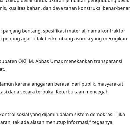
ilai cukup besar untuk ukuran jembatan penghubung desa.
nis, kualitas bahan, dan daya tahan konstruksi benar‑bena
anjang bentang, spesifikasi material, nama kontraktor
ini penting agar tidak berkembang asumsi yang merugikan
bupaten OKI, M. Abbas Umar, menekankan transparansi
at.
un karena anggaran berasal dari publik, masyarakat
lokasi dana secara terbuka. Keterbukaan mencegah
trol sosial yang dijamin dalam sistem demokrasi. “Jika
aran, tak ada alasan menutup informasi,” tegasnya.