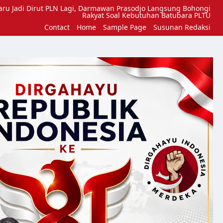
aru Jadi Dirut PLN Lagi, Darmawan Prasodjo Langsung Bohongi
Rakyat Soal Kebutuhan Batubara PLTU
Contact
Home
Sample Page
Susunan Redaksi