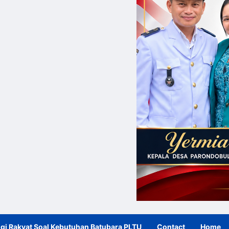
gi Rakyat Soal Kebutuhan Batubara PLTU
Contact
Home