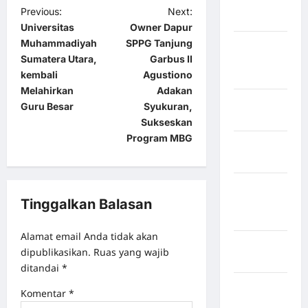
Kabupaten
Previous:
Next:
Maros
Universitas
Owner Dapur
Muhammadiyah
SPPG Tanjung
Kabupaten
Sumatera Utara,
Garbus II
Minahasa
kembali
Agustiono
Utara
Melahirkan
Adakan
Kabupaten
Guru Besar
Syukuran,
Morowali
Sukseskan
Program MBG
Kabupaten
Mukomuko
Kabupaten
Tinggalkan Balasan
Musi
Banyuasin
Alamat email Anda tidak akan
Kabupaten
dipublikasikan.
Ruas yang wajib
Nias
ditandai
*
Kabupaten
Komentar
*
Nias