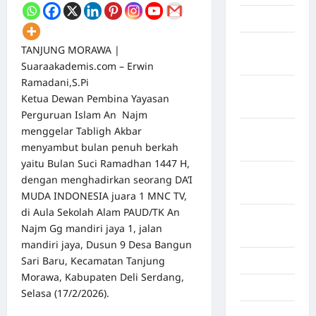
April 2026
Maret
TANJUNG MORAWA |
2026
Suaraakademis.com – Erwin
Ramadani,S.Pi
Februari
Ketua Dewan Pembina Yayasan
2026
Perguruan Islam An Najm
menggelar Tabligh Akbar
Januari
menyambut bulan penuh berkah
2026
yaitu Bulan Suci Ramadhan 1447 H,
Desember
dengan menghadirkan seorang DA’I
2025
MUDA INDONESIA juara 1 MNC TV,
di Aula Sekolah Alam PAUD/TK An
September
Najm Gg mandiri jaya 1, jalan
2025
mandiri jaya, Dusun 9 Desa Bangun
Sari Baru, Kecamatan Tanjung
Juli 2025
Morawa, Kabupaten Deli Serdang,
Mei 2025
Selasa (17/2/2026).
April 2025