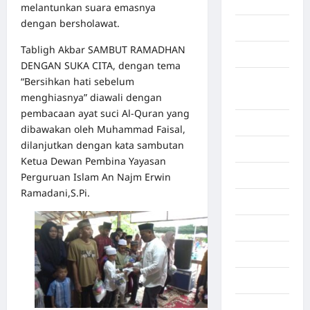
Aceh Utara
melantunkan suara emasnya
dengan bersholawat.
Aljazair
Tabligh Akbar SAMBUT RAMADHAN
Asahan
DENGAN SUKA CITA, dengan tema
“Bersihkan hati sebelum
Banda
menghiasnya” diawali dengan
Aceh
pembacaan ayat suci Al-Quran yang
Bandung
dibawakan oleh Muhammad Faisal,
dilanjutkan dengan kata sambutan
Banten
Ketua Dewan Pembina Yayasan
Barru
Perguruan Islam An Najm Erwin
Ramadani,S.Pi.
Batam
Beijing
Bekasi
Bengkulu
Benua