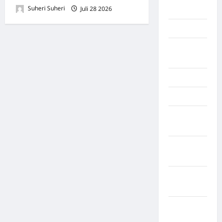
Suheri Suheri
Juli 28 2026
0
Palembang
Kendari
Konawe
Utara
Konoha
Kota Binjai
Kota
Mamuju
Kota
Parepare
Kota
Tangerang
Kotawaringin
Timur