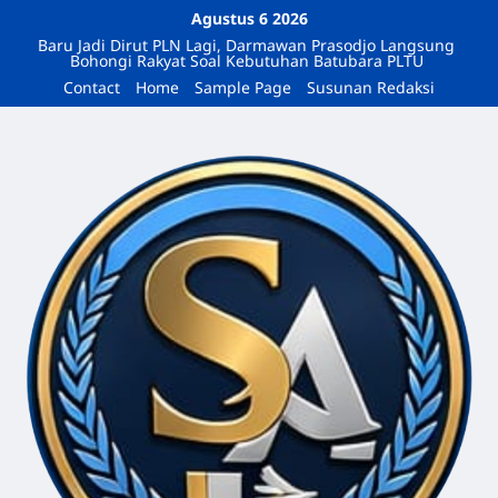
Agustus 6 2026
Baru Jadi Dirut PLN Lagi, Darmawan Prasodjo Langsung
Bohongi Rakyat Soal Kebutuhan Batubara PLTU
Contact
Home
Sample Page
Susunan Redaksi