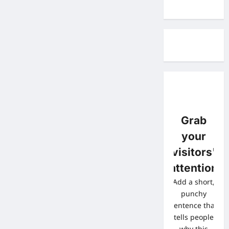
Grab
your
visitors'
attention
Add a short,
punchy
sentence that
tells people
why this