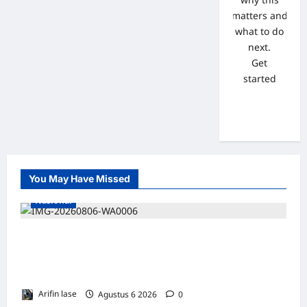
matters and
what to do
next.
Get
started
You May Have Missed
Nasional
Lakukan Pemeliharaan Oprit Jembatan
Batang Serangan, Hutama Karya Uji Coba
Contraflow di KM 55 Tol Binjai–Langsa
Arifin lase
Agustus 6 2026
0