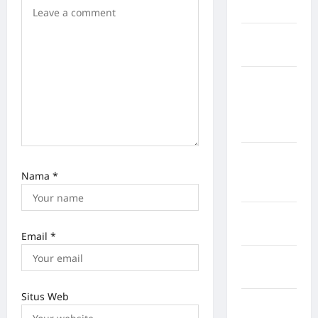
Selatan
Kabupaten
Nias Utara
kabupaten
Ogan
Komering
Ulu Timur
Kabupaten
Pegunungan
Nama
*
Bintang
Kabupaten
Pinrang
Email
*
Kabupaten
Purbalingga
Situs Web
Kabupaten