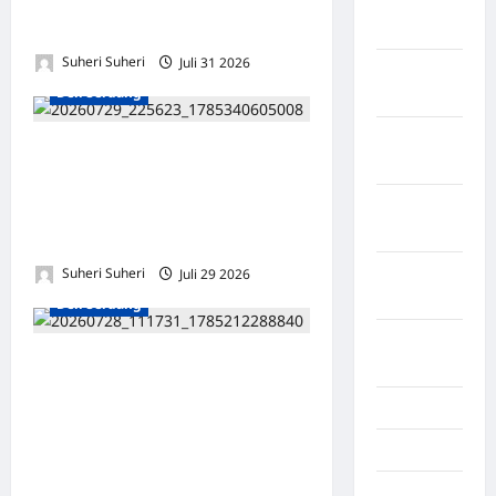
Koordinator Pengembangan
Kabupaten
Tangerang
Usaha
Suheri Suheri
Juli 31 2026
0
Kabupaten
Deli Serdang
Tanggamus
Kabupaten
IGI Sumatera Utara dan LBH
Wonosobo
Amanat Nasional Teken
Kabupaten
MoU, Perkuat Perlindungan
Yalimo
Hukum bagi Guru
Kalimantan
Suheri Suheri
Juli 29 2026
0
Barat
Deli Serdang
Kalimantan
Ratusan Warga Tanjung
Tengah
Purba Menggelar Ujuk Rasa,
Karawang
Desak Audit Dana Desa
Karo
Rp1,8 Miliar dan Usut
Dugaan Penyimpangan
Kayuagung