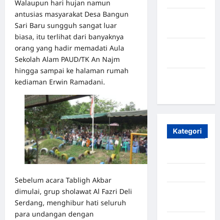
Walaupun hari hujan namun
antusias masyarakat Desa Bangun
Oktober
Sari Baru sungguh sangat luar
2023
biasa, itu terlihat dari banyaknya
orang yang hadir memadati Aula
Maret
Sekolah Alam PAUD/TK An Najm
2020
hingga sampai ke halaman rumah
Januari
kediaman Erwin Ramadani.
2020
Kategori
Aceh
Aceh Besar
Sebelum acara Tabligh Akbar
dimulai, grup sholawat Al Fazri Deli
Aceh
Serdang, menghibur hati seluruh
Timur
para undangan dengan