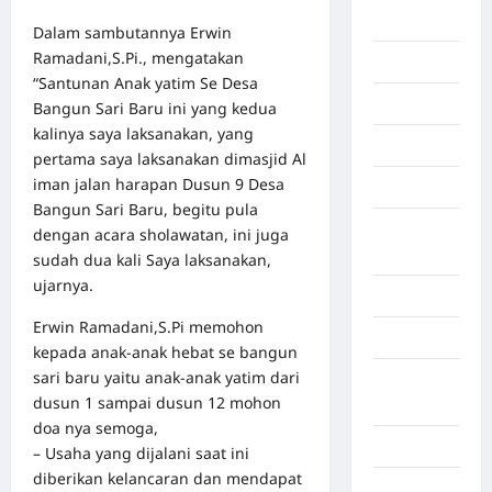
Afrika
Dalam sambutannya Erwin
Ramadani,S.Pi., mengatakan
Berita viral
“Santunan Anak yatim Se Desa
Binjai
Bangun Sari Baru ini yang kedua
kalinya saya laksanakan, yang
Blog
pertama saya laksanakan dimasjid Al
iman jalan harapan Dusun 9 Desa
Business
Bangun Sari Baru, begitu pula
Buton
dengan acara sholawatan, ini juga
Tengah
sudah dua kali Saya laksanakan,
ujarnya.
Cilacap
Erwin Ramadani,S.Pi memohon
Decor
kepada anak-anak hebat se bangun
sari baru yaitu anak-anak yatim dari
Deli
dusun 1 sampai dusun 12 mohon
Serdang
doa nya semoga,
Dumai
– Usaha yang dijalani saat ini
diberikan kelancaran dan mendapat
Economy