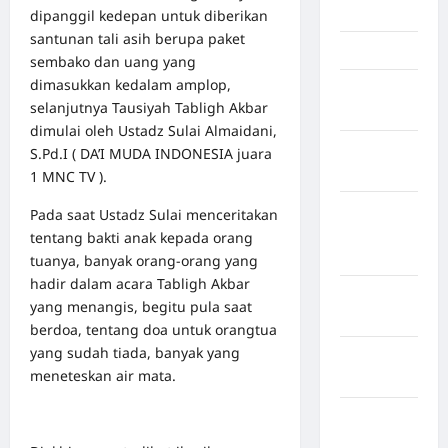
Jambi
dipanggil kedepan untuk diberikan
santunan tali asih berupa paket
Jawa Barat
sembako dan uang yang
dimasukkan kedalam amplop,
Jawa
selanjutnya Tausiyah Tabligh Akbar
Tengah
dimulai oleh Ustadz Sulai Almaidani,
kabupaten
S.Pd.I ( DA’I MUDA INDONESIA juara
Banyumas
1 MNC TV ).
Kabupaten
Pada saat Ustadz Sulai menceritakan
Bengkulu
tentang bakti anak kepada orang
Utara
tuanya, banyak orang-orang yang
hadir dalam acara Tabligh Akbar
Kabupaten
yang menangis, begitu pula saat
Bireuen
berdoa, tentang doa untuk orangtua
yang sudah tiada, banyak yang
Kabupaten
meneteskan air mata.
Boalemo
Kabupaten
Bogor