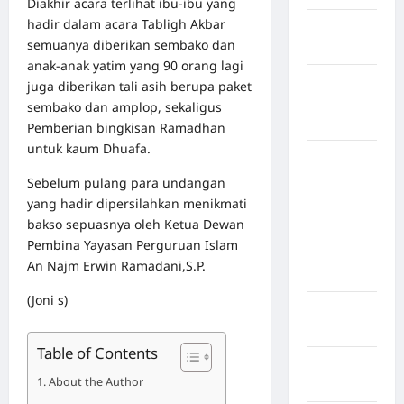
Diakhir acara terlihat ibu-ibu yang
hadir dalam acara Tabligh Akbar
Kabupaten
semuanya diberikan sembako dan
Bulukumba
anak-anak yatim yang 90 orang lagi
Kabupaten
juga diberikan tali asih berupa paket
Flores
sembako dan amplop, sekaligus
Timur
Pemberian bingkisan Ramadhan
untuk kaum Dhuafa.
Kabupaten
Humbang
Sebelum pulang para undangan
Hasundutan
yang hadir dipersilahkan menikmati
bakso sepuasnya oleh Ketua Dewan
Kabupaten
Pembina Yayasan Perguruan Islam
Indragiri
An Najm Erwin Ramadani,S.P.
Hilir
(Joni s)
Kabupaten
Jayawijaya
Table of Contents
Kabupaten
About the Author
Jembrana