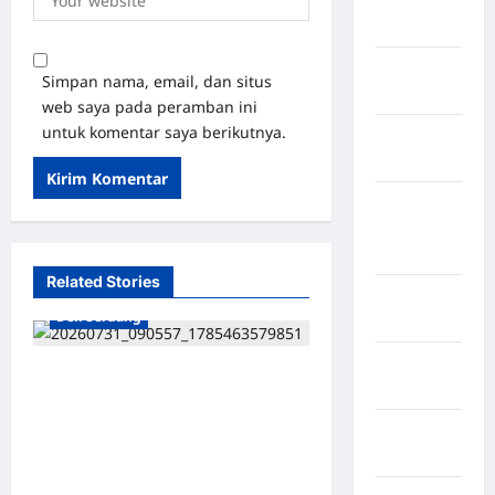
Rejang
Lebong
Kabupaten
Simpan nama, email, dan situs
Rote Ndao
web saya pada peramban ini
untuk komentar saya berikutnya.
Kabupaten
Sampang
Kabupaten
Sidenreng
Rappang
Related Stories
Kabupaten
Deli Serdang
Sidrap
Kabupaten
Dukung Ekonomi Desa, DPC
Sorong
ABPEDNAS Deli Serdang
Kabupaten
Tinjau Lokasi UMKM di
Sragen
Percut Sei Tuan dan Angkat