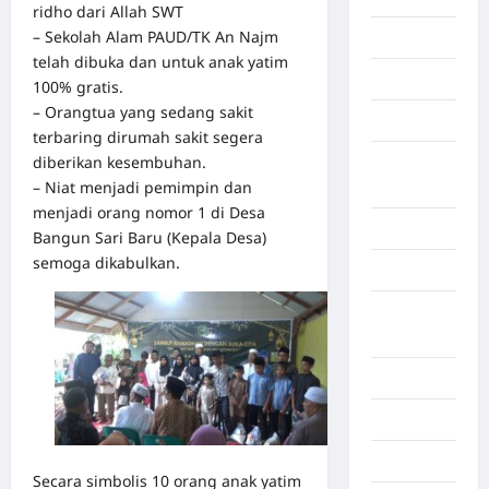
ridho dari Allah SWT
– Sekolah Alam PAUD/TK An Najm
Gaza
telah dibuka dan untuk anak yatim
Gorontalo
100% gratis.
– Orangtua yang sedang sakit
Graphic
terbaring dirumah sakit segera
diberikan kesembuhan.
Gunung
– Niat menjadi pemimpin dan
Sitoli
menjadi orang nomor 1 di Desa
Gunungsitoli
Bangun Sari Baru (Kepala Desa)
semoga dikabulkan.
Health
Hukum dan
kiminal
Inspiration
Internasional
Jakarta
Secara simbolis 10 orang anak yatim