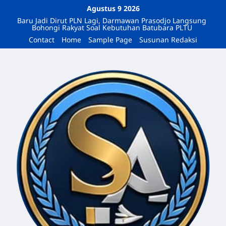
Agustus 9 2026
Baru Jadi Dirut PLN Lagi, Darmawan Prasodjo Langsung
Bohongi Rakyat Soal Kebutuhan Batubara PLTU
Contact
Home
Sample Page
Susunan Redaksi