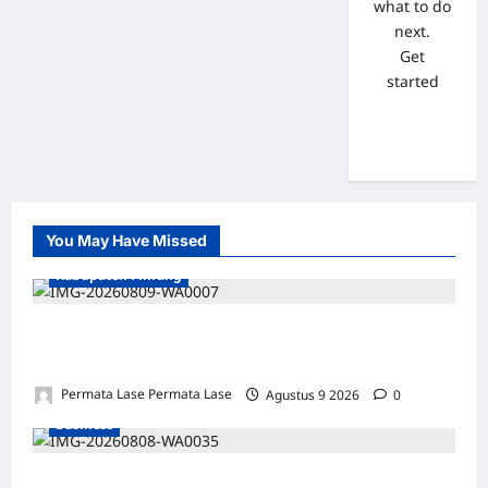
what to do
next.
Get
started
You May Have Missed
Kabupaten Pinrang
Mafia Busuk Institusi Hukum di Pinrang
Bersekongkol Kriminalisasi Andi Edi Sandy
Permata Lase Permata Lase
Agustus 9 2026
0
Business
WAKIL PRESIDEN RI TINJAU PROSES