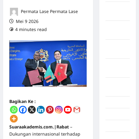
Maret
Permata Lase Permata Lase
2026
Mei 9 2026
Februari
4 minutes read
0 comments
2026
Januari
2026
Desember
2025
September
2025
Bagikan Ke :
Juli 2025
Mei 2025
April 2025
Suaraakademis.com.|Rabat
–
Dukungan internasional terhadap
Oktober