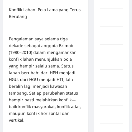
Jawa Barat
Konflik Lahan: Pola Lama yang Terus
Jawa
Berulang
Tengah
kabupaten
Pengalaman saya selama tiga
Banyumas
dekade sebagai anggota Brimob
Kabupaten
(1980–2010) dalam mengamankan
Bengkulu
konflik lahan menunjukkan pola
Utara
yang hampir selalu sama. Status
lahan berubah: dari HPH menjadi
Kabupaten
HGU, dari HGU menjadi HTI, lalu
Bireuen
beralih lagi menjadi kawasan
tambang. Setiap perubahan status
Kabupaten
hampir pasti melahirkan konflik—
Boalemo
baik konflik masyarakat, konflik adat,
Kabupaten
maupun konflik horizontal dan
Bogor
vertikal.
Kabupaten