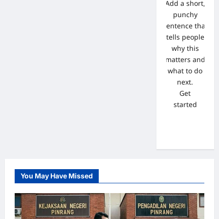
Add a short,
punchy
sentence that
tells people
why this
matters and
what to do
next.
Get
started
You May Have Missed