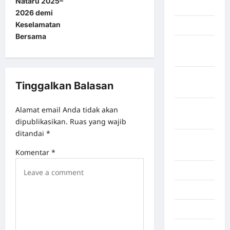
Nataru 2025–
BATU
2026 demi
Keselamatan
Lampung
Bersama
Lampung
Barat
Lampung
Tinggalkan Balasan
Selatan
Lampung
Alamat email Anda tidak akan
Tengah
dipublikasikan.
Ruas yang wajib
ditandai
*
Lampung
Timur
Komentar
*
Langkat
Majalengka
Makasar
Maluku