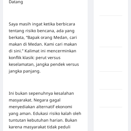
Datang
Kabupaten
Nias Utara
kabupaten
Saya masih ingat ketika berbicara
Ogan
tentang risiko bencana, ada yang
Komering
berkata, “Bapak orang Medan, cari
Ulu Timur
makan di Medan. Kami cari makan
di sini.” Kalimat ini mencerminkan
Kabupaten
konflik klasik: perut versus
Pegunungan
keselamatan, jangka pendek versus
Bintang
jangka panjang.
Kabupaten
Pinrang
Ini bukan sepenuhnya kesalahan
Kabupaten
masyarakat. Negara gagal
Purbalingga
menyediakan alternatif ekonomi
Kabupaten
yang aman. Edukasi risiko kalah oleh
Rejang
tuntutan kebutuhan harian. Bukan
Lebong
karena masyarakat tidak peduli