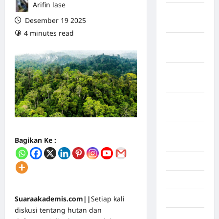
Arifin lase
Maret
Desember 19 2025
2026
4 minutes read
0 comments
Februari
2026
Januari
2026
Desember
2025
September
Bagikan Ke :
2025
Juli 2025
Mei 2025
Suaraakademis.com||
Setiap kali
April 2025
diskusi tentang hutan dan
Oktober