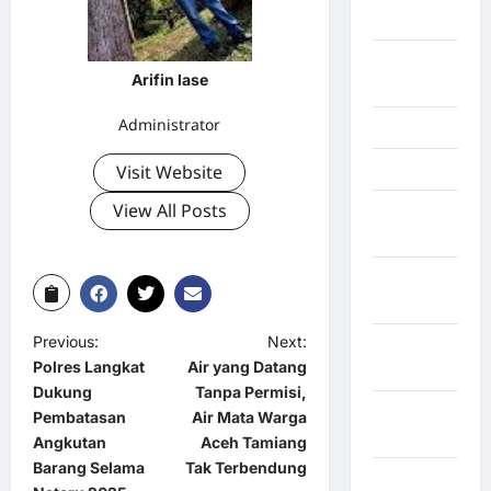
Kendari
Konawe
Arifin lase
Utara
Administrator
Konoha
Visit Website
Kota Binjai
View All Posts
Kota
Mamuju
Kota
Parepare
Previous:
Next:
Kota
Polres Langkat
Air yang Datang
Tangerang
Dukung
Tanpa Permisi,
Kotawaringin
Pembatasan
Air Mata Warga
Timur
Angkutan
Aceh Tamiang
Barang Selama
Tak Terbendung
LABUHAN