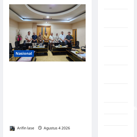
Prancis
Negara
Rabat
Negara
Rusia
Negara
Nasional
Spayol
DPRD Provinsi Gorontalo
Negara
Dukung Percepatan
Swiss
Universal Coverage
Negara
Jamsostek, BPJS
Venezuela
Ketenagakerjaan Usulkan
NegaraFinlandi
Strategi Capai 285.000 Ribu
Pekerja Terlindungi
News
Arifin lase
Agustus 4 2026
0
Nias