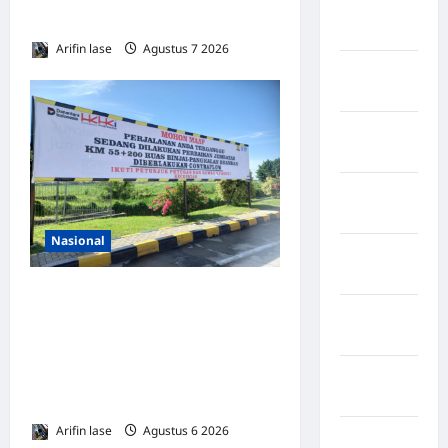
Negara
Keluhkan Bau Menyengat
Iran
Arifin lase
Agustus 7 2026
0
Negara
Israel
Negara
Italia
Negara
jepang
Nasional
Negara
Jerman
Lakukan Pemeliharaan Oprit
Negara
Jembatan Batang Serangan,
kanada
Hutama Karya Uji Coba
Contraflow di KM 55 Tol
Negara
Pakistan
Binjai–Langsa
Arifin lase
Agustus 6 2026
0
Negara