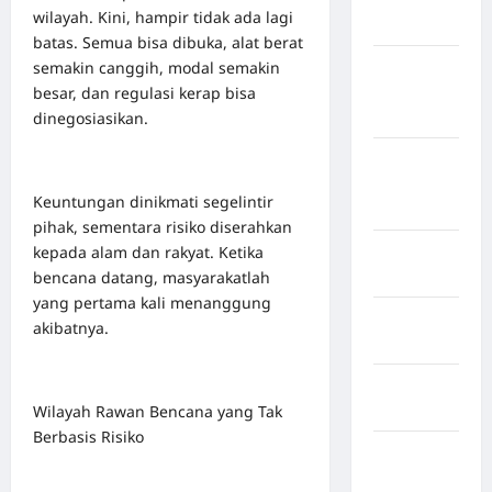
wilayah. Kini, hampir tidak ada lagi
Sangihe
batas. Semua bisa dibuka, alat berat
semakin canggih, modal semakin
Kabupaten
besar, dan regulasi kerap bisa
Kotawaringin
dinegosiasikan.
Timur
Kabupaten
Kuantan
Keuntungan dinikmati segelintir
Singingi
pihak, sementara risiko diserahkan
kepada alam dan rakyat. Ketika
Kabupaten
bencana datang, masyarakatlah
Kuningan
yang pertama kali menanggung
Kabupaten
akibatnya.
Mamasa
Kabupaten
Wilayah Rawan Bencana yang Tak
Mamuju
Berbasis Risiko
Kabupaten
Maros