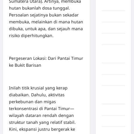
Sumatera Utara). Artinya, membuka
Berita viral
hutan bukanlah dosa tunggal.
Persoalan sejatinya bukan sekadar
Binjai
membuka, melainkan di mana hutan
Blog
dibuka, untuk apa, dan sejauh mana
risiko diperhitungkan.
Business
Buton
Tengah
Pergeseran Lokasi: Dari Pantai Timur
ke Bukit Barisan
Cilacap
Decor
Inilah titik krusial yang kerap
Deli
diabaikan. Dahulu, aktivitas
Serdang
perkebunan dan migas
terkonsentrasi di Pantai Timur—
Dumai
wilayah dataran rendah dengan
Economy
struktur tanah yang relatif stabil.
Kini, ekspansi justru bergerak ke
Gaza