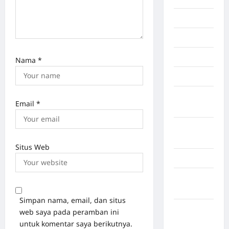
Manado
maroko
Martapura
Nama
*
Medan
Muara
Email
*
Enim
Musi
Banyuasin
Situs Web
Nasional
Negara
Afrika
Simpan nama, email, dan situs
Negara
web saya pada peramban ini
Amerika
untuk komentar saya berikutnya.