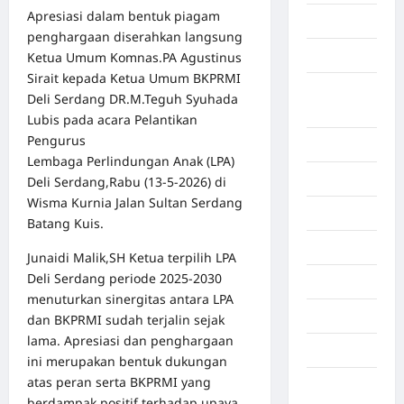
Apresiasi dalam bentuk piagam
Aljazair
penghargaan diserahkan langsung
Asahan
Ketua Umum Komnas.PA Agustinus
Sirait kepada Ketua Umum BKPRMI
Banda
Deli Serdang DR.M.Teguh Syuhada
Aceh
Lubis pada acara Pelantikan
Pengurus
Bandung
Lembaga Perlindungan Anak (LPA)
Banten
Deli Serdang,Rabu (13-5-2026) di
Wisma Kurnia Jalan Sultan Serdang
Barru
Batang Kuis.
Batam
Junaidi Malik,SH Ketua terpilih LPA
Deli Serdang periode 2025-2030
Beijing
menuturkan sinergitas antara LPA
Bekasi
dan BKPRMI sudah terjalin sejak
lama. Apresiasi dan penghargaan
Bengkulu
ini merupakan bentuk dukungan
atas peran serta BKPRMI yang
Benua
berdampak positif terhadap upaya