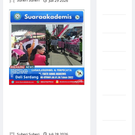
Suheri Suheri
Juli 29 2026
0
Amerika
Serikat
Negara
arab
Negara
Austria
Negara
Belanda
Negara
Deli Serdang
Federasi
Swiss
Ratusan Warga Tanjung
Negara
Purba Menggelar Ujuk Rasa,
Guinea-
Desak Audit Dana Desa
Bissau
Rp1,8 Miliar dan Usut
Dugaan Penyimpangan
Negara
inggris
Suheri Suheri
Juli 28 2026
0