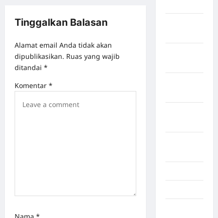
Tangerang
Tinggalkan Balasan
Kabupaten
Tanggamus
Alamat email Anda tidak akan
Kabupaten
dipublikasikan.
Ruas yang wajib
Wonosobo
ditandai
*
Kabupaten
Komentar
*
Yalimo
Kalimantan
Barat
Kalimantan
Tengah
Karawang
Karo
Kayuagung
Nama
*