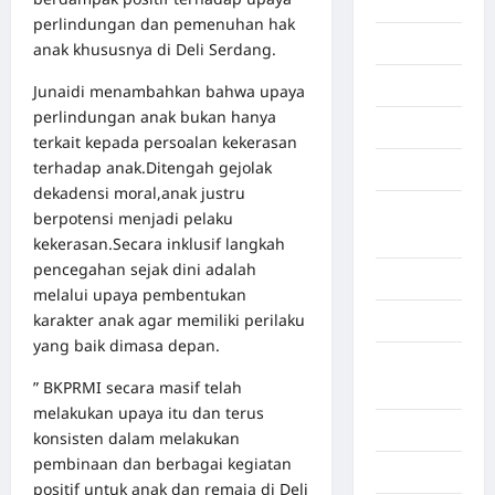
Afrika
perlindungan dan pemenuhan hak
Berita viral
anak khususnya di Deli Serdang.
Binjai
Junaidi menambahkan bahwa upaya
perlindungan anak bukan hanya
Blog
terkait kepada persoalan kekerasan
terhadap anak.Ditengah gejolak
Business
dekadensi moral,anak justru
Buton
berpotensi menjadi pelaku
Tengah
kekerasan.Secara inklusif langkah
pencegahan sejak dini adalah
Cilacap
melalui upaya pembentukan
karakter anak agar memiliki perilaku
Decor
yang baik dimasa depan.
Deli
” BKPRMI secara masif telah
Serdang
melakukan upaya itu dan terus
Dumai
konsisten dalam melakukan
pembinaan dan berbagai kegiatan
Economy
positif untuk anak dan remaja di Deli