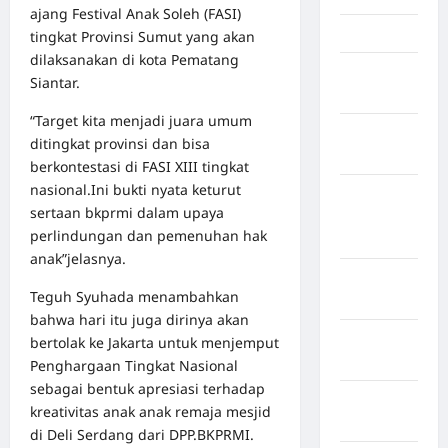
ajang Festival Anak Soleh (FASI)
Jawa Barat
tingkat Provinsi Sumut yang akan
dilaksanakan di kota Pematang
Jawa
Siantar.
Tengah
“Target kita menjadi juara umum
kabupaten
ditingkat provinsi dan bisa
Banyumas
berkontestasi di FASI XIII tingkat
nasional.Ini bukti nyata keturut
Kabupaten
sertaan bkprmi dalam upaya
Bengkulu
perlindungan dan pemenuhan hak
Utara
anak”jelasnya.
Kabupaten
Teguh Syuhada menambahkan
Bireuen
bahwa hari itu juga dirinya akan
Kabupaten
bertolak ke Jakarta untuk menjemput
Boalemo
Penghargaan Tingkat Nasional
sebagai bentuk apresiasi terhadap
Kabupaten
kreativitas anak anak remaja mesjid
Bogor
di Deli Serdang dari DPP.BKPRMI.