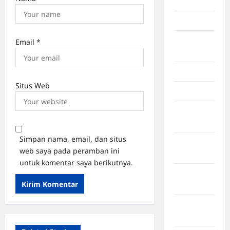
Palembang
Kendari
Konawe
Email
*
Utara
Konoha
Situs Web
Kota Binjai
Kota
Mamuju
Simpan nama, email, dan situs
Kota
web saya pada peramban ini
Parepare
untuk komentar saya berikutnya.
Kota
Tangerang
Kotawaringin
Timur