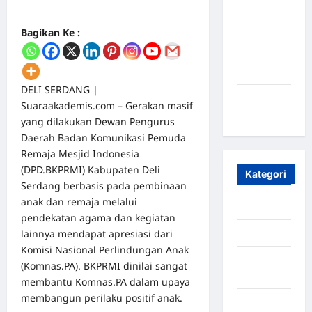
Oktober
2023
Bagikan Ke :
Maret
2020
DELI SERDANG |
Januari
Suaraakademis.com – Gerakan masif
2020
yang dilakukan Dewan Pengurus
Daerah Badan Komunikasi Pemuda
Remaja Mesjid Indonesia
(DPD.BKPRMI) Kabupaten Deli
Kategori
Serdang berbasis pada pembinaan
anak dan remaja melalui
Aceh
pendekatan agama dan kegiatan
lainnya mendapat apresiasi dari
Aceh Besar
Komisi Nasional Perlindungan Anak
Aceh
(Komnas.PA). BKPRMI dinilai sangat
Timur
membantu Komnas.PA dalam upaya
membangun perilaku positif anak.
Aceh Utara