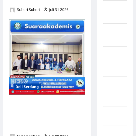
Usaha
Maluku
Suheri Suheri
Juli 31 2026
0
Manado
maroko
Martapura
Medan
Muara
Enim
Musi
Deli Serdang
Banyuasin
Nasional
IGI Sumatera Utara dan LBH
Amanat Nasional Teken
Negara
MoU, Perkuat Perlindungan
Afrika
Hukum bagi Guru
Negara