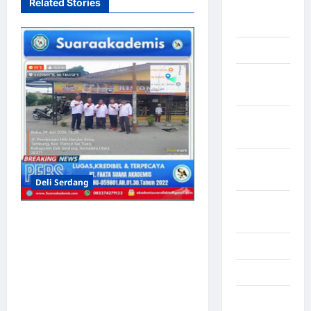
Related Stories
LABUHAN
BATU
Lampung
Lampung
Barat
Lampung
Selatan
Lampung
Tengah
Deli Serdang
Lampung
Dukung Ekonomi Desa, DPC
Timur
ABPEDNAS Deli Serdang
Langkat
Tinjau Lokasi UMKM di
Majalengka
Percut Sei Tuan dan Angkat
Koordinator Pengembangan
Makasar