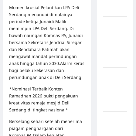
Kabupaten
Momen krusial Pelantikan LPA Deli
Bulukumba
Serdang menandai dimulainya
periode ketiga Junaidi Malik
Kabupaten
memimpin LPA Deli Serdang. Di
Flores
bawah naungan Komnas PA, Junaidi
Timur
bersama Sekretaris Jendrial Siregar
Kabupaten
dan Bendahara Patimah akan
Humbang
mengawal mandat perlindungan
Hasundutan
anak hingga tahun 2030.Alarm keras
bagi pelaku kekerasan dan
Kabupaten
perundungan anak di Deli Serdang.
Indragiri
Hilir
*Nominasi Terbaik Konten
Ramadhan 2026 bukti pengakuan
Kabupaten
kreativitas remaja mesjid Deli
Jayawijaya
Serdang di tingkat nasional*
Kabupaten
Berselang sehari setelah menerima
Jembrana
piagam penghargaan dari
Komnas.PA.Dalam kegiatan
Kabupaten