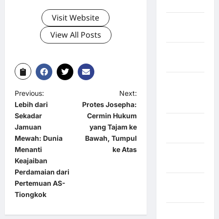
Lebong
Visit Website
Kabupaten
Rote Ndao
View All Posts
Kabupaten
Sampang
Kabupaten
Sidenreng
Previous:
Next:
Rappang
Lebih dari
Protes Josepha:
Sekadar
Cermin Hukum
Kabupaten
Jamuan
yang Tajam ke
Sidrap
Mewah: Dunia
Bawah, Tumpul
Menanti
ke Atas
Kabupaten
Keajaiban
Sorong
Perdamaian dari
Kabupaten
Pertemuan AS-
Sragen
Tiongkok
Kabupaten