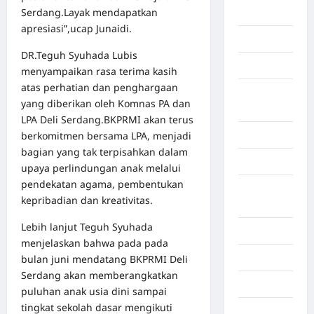
Serdang.Layak mendapatkan
Gaza
apresiasi”,ucap Junaidi.
Gorontalo
DR.Teguh Syuhada Lubis
Graphic
menyampaikan rasa terima kasih
atas perhatian dan penghargaan
Gunung
yang diberikan oleh Komnas PA dan
Sitoli
LPA Deli Serdang.BKPRMI akan terus
berkomitmen bersama LPA, menjadi
Gunungsitoli
bagian yang tak terpisahkan dalam
Health
upaya perlindungan anak melalui
pendekatan agama, pembentukan
Hukum dan
kepribadian dan kreativitas.
kiminal
Lebih lanjut Teguh Syuhada
Inspiration
menjelaskan bahwa pada pada
Internasional
bulan juni mendatang BKPRMI Deli
Serdang akan memberangkatkan
Jakarta
puluhan anak usia dini sampai
tingkat sekolah dasar mengikuti
Jambi