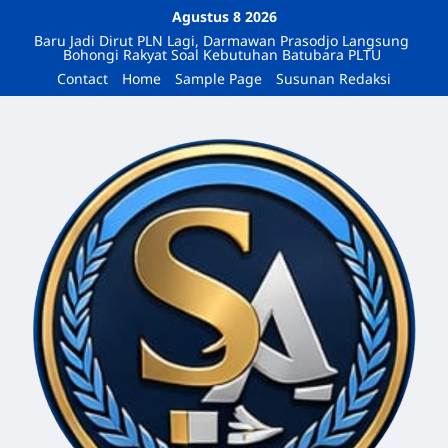
Agustus 8 2026
Baru Jadi Dirut PLN Lagi, Darmawan Prasodjo Langsung
Bohongi Rakyat Soal Kebutuhan Batubara PLTU
Contact
Home
Sample Page
Susunan Redaksi