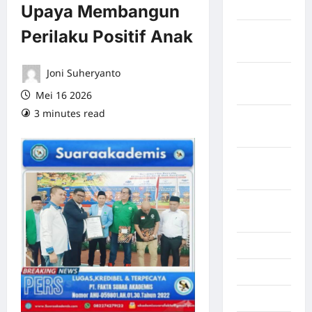
April 2026
Upaya Membangun
Perilaku Positif Anak
Maret
2026
Joni Suheryanto
Februari
2026
Mei 16 2026
3 minutes read
0 comments
Januari
2026
Desember
2025
September
2025
Juli 2025
Mei 2025
April 2025