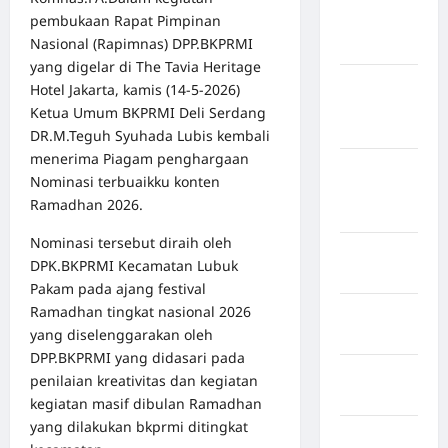
pembukaan Rapat Pimpinan
Kepulauan
Nasional (Rapimnas) DPP.BKPRMI
Sangihe
yang digelar di The Tavia Heritage
Kabupaten
Hotel Jakarta, kamis (14-5-2026)
Kotawaringin
Ketua Umum BKPRMI Deli Serdang
Timur
DR.M.Teguh Syuhada Lubis kembali
menerima Piagam penghargaan
Kabupaten
Nominasi terbuaikku konten
Kuantan
Ramadhan 2026.
Singingi
Nominasi tersebut diraih oleh
Kabupaten
DPK.BKPRMI Kecamatan Lubuk
Kuningan
Pakam pada ajang festival
Ramadhan tingkat nasional 2026
Kabupaten
yang diselenggarakan oleh
Mamasa
DPP.BKPRMI yang didasari pada
Kabupaten
penilaian kreativitas dan kegiatan
Mamuju
kegiatan masif dibulan Ramadhan
yang dilakukan bkprmi ditingkat
Kabupaten