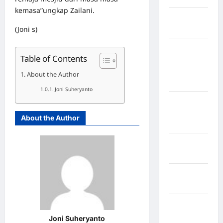
kemasa”ungkap Zailani.
Kabupaten
(Joni s)
Nias Utara
kabupaten
Table of Contents
Ogan
Komering
About the Author
Ulu Timur
Joni Suheryanto
Kabupaten
Pegunungan
About the Author
Bintang
Kabupaten
Pinrang
Kabupaten
Purbalingga
Kabupaten
Rejang
Joni Suheryanto