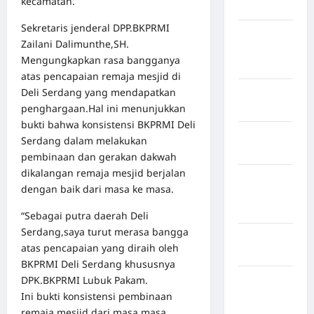
kecamatan.
Maros
Sekretaris jenderal DPP.BKPRMI
Kabupaten
Zailani Dalimunthe,SH.
Minahasa
Mengungkapkan rasa bangganya
Utara
atas pencapaian remaja mesjid di
Deli Serdang yang mendapatkan
Kabupaten
penghargaan.Hal ini menunjukkan
Morowali
bukti bahwa konsistensi BKPRMI Deli
Kabupaten
Serdang dalam melakukan
Mukomuko
pembinaan dan gerakan dakwah
dikalangan remaja mesjid berjalan
Kabupaten
dengan baik dari masa ke masa.
Musi
Banyuasin
“Sebagai putra daerah Deli
Serdang,saya turut merasa bangga
Kabupaten
atas pencapaian yang diraih oleh
Nias
BKPRMI Deli Serdang khususnya
DPK.BKPRMI Lubuk Pakam.
Kabupaten
Ini bukti konsistensi pembinaan
Nias
remaja mesjid dari masa masa
Selatan