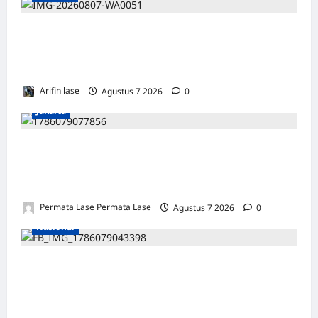
Perayaan HUT ke 14, PP IWO Bagikan Bea
Siswa Untuk 8 Siswa SD Muhammadiyah 16
Jakse
Arifin lase
Agustus 7 2026
0
Jakarta
ISU SURPRES PERGANTIAN KAPOLRI
DINILAI MENYESATKAN: KEWENANGAN
TETAP DI TANGAN PRESIDEN
Permata Lase Permata Lase
Agustus 7 2026
0
Nasional
Sampah Menumpuk Sepekan di Lorong Cinta
Maju Subulussalam, Warga Keluhkan Bau
Menyengat