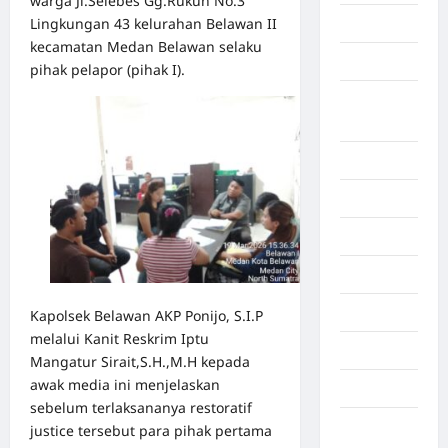
warga Jl.Selebes Gg.Rukun No.3
Lingkungan 43 kelurahan Belawan II
Aljazair
kecamatan Medan Belawan selaku
Asahan
pihak pelapor (pihak I).
Banda
Aceh
Bandung
Banten
Barru
Batam
Beijing
Kapolsek Belawan AKP Ponijo, S.I.P
melalui Kanit Reskrim Iptu
Bekasi
Mangatur Sirait,S.H.,M.H kepada
awak media ini menjelaskan
Bengkulu
sebelum terlaksananya restoratif
Benua
justice tersebut para pihak pertama