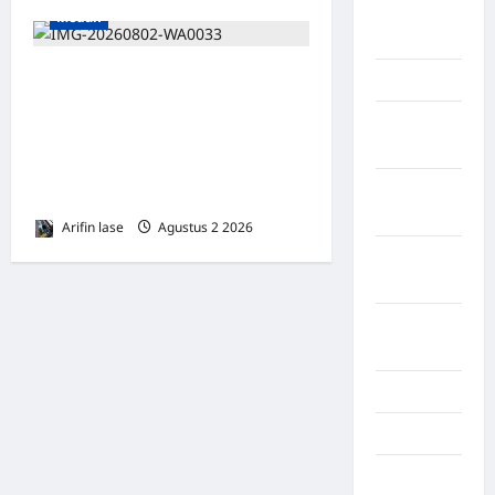
LABUHAN
Medan
BATU
Musyawarah Luar Biasa
Lampung
PABANSU Sumatera Utara
Lampung
Tetapkan Abdul Rahman, SE
Barat
sebagai Ketua DPP Secara
Lampung
Aklamasi
Selatan
Arifin lase
Agustus 2 2026
0
Lampung
Tengah
Lampung
Timur
Langkat
Majalengka
Makasar