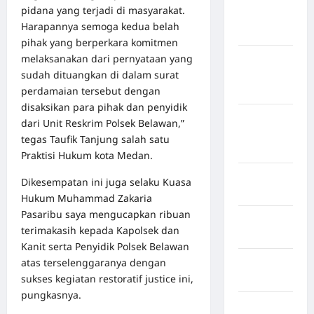
pidana yang terjadi di masyarakat.
Kepulauan
Harapannya semoga kedua belah
Sangihe
pihak yang berperkara komitmen
melaksanakan dari pernyataan yang
Kabupaten
sudah dituangkan di dalam surat
Kotawaringin
perdamaian tersebut dengan
Timur
disaksikan para pihak dan penyidik
Kabupaten
dari Unit Reskrim Polsek Belawan,”
Kuantan
tegas Taufik Tanjung salah satu
Singingi
Praktisi Hukum kota Medan.
Kabupaten
Dikesempatan ini juga selaku Kuasa
Kuningan
Hukum Muhammad Zakaria
Pasaribu saya mengucapkan ribuan
Kabupaten
terimakasih kepada Kapolsek dan
Mamasa
Kanit serta Penyidik Polsek Belawan
atas terselenggaranya dengan
Kabupaten
sukses kegiatan restoratif justice ini,
Mamuju
pungkasnya.
Kabupaten