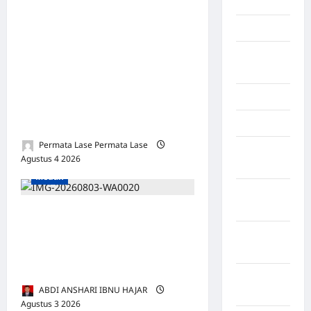
Palembang
PAULUS PERINGATAN GULO,
Kendari
S.H., M.H. SAH PIMPIN
PEMUDA DEMOKRASI
Konawe
INDONESIA SUMATERA
Utara
UTARA: BERLANDASKAN
Konoha
HUKUM, SIAP MENGABDI
Kota Binjai
UNTUK RAKYAT
Permata Lase Permata Lase
Kota
Agustus 4 2026
0
Mamuju
Medan
Kota
Parepare
Pentingnya Melaksanakan
Penelitian dan Pengabdian
Kota
Tangerang
Kepada Masyarakat untuk
Profesionalisme Dosen
Kotawaringin
ABDI ANSHARI IBNU HAJAR
Timur
Agustus 3 2026
0