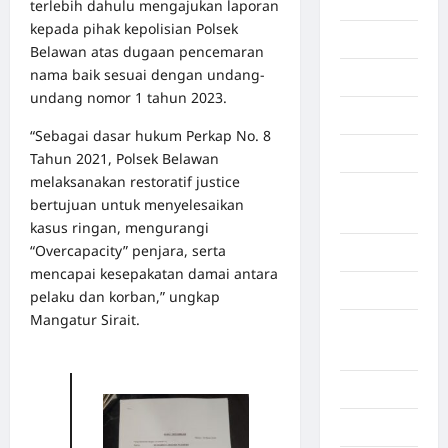
Afrika
terlebih dahulu mengajukan laporan
kepada pihak kepolisian Polsek
Berita viral
Belawan atas dugaan pencemaran
nama baik sesuai dengan undang-
Binjai
undang nomor 1 tahun 2023.
Blog
“Sebagai dasar hukum Perkap No. 8
Business
Tahun 2021, Polsek Belawan
melaksanakan restoratif justice
Buton
bertujuan untuk menyelesaikan
Tengah
kasus ringan, mengurangi
“Overcapacity” penjara, serta
Cilacap
mencapai kesepakatan damai antara
Decor
pelaku dan korban,” ungkap
Mangatur Sirait.
Deli
Serdang
Dumai
Economy