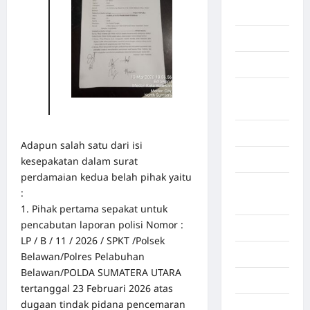
Gaza
Gorontalo
Graphic
Gunung
Sitoli
Gunungsitoli
Adapun salah satu dari isi
Health
kesepakatan dalam surat
perdamaian kedua belah pihak yaitu
Hukum dan
:
kiminal
1. Pihak pertama sepakat untuk
pencabutan laporan polisi Nomor :
Inspiration
LP / B / 11 / 2026 / SPKT /Polsek
Internasional
Belawan/Polres Pelabuhan
Belawan/POLDA SUMATERA UTARA
Jakarta
tertanggal 23 Februari 2026 atas
dugaan tindak pidana pencemaran
Jambi