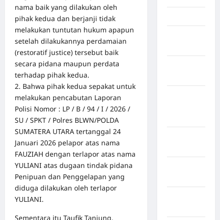
nama baik yang dilakukan oleh
Jawa Barat
pihak kedua dan berjanji tidak
melakukan tuntutan hukum apapun
Jawa
setelah dilakukannya perdamaian
Tengah
(restoratif justice) tersebut baik
secara pidana maupun perdata
kabupaten
terhadap pihak kedua.
Banyumas
2. Bahwa pihak kedua sepakat untuk
Kabupaten
melakukan pencabutan Laporan
Bengkulu
Polisi Nomor : LP / B / 94 / I / 2026 /
Utara
SU / SPKT / Polres BLWN/POLDA
SUMATERA UTARA tertanggal 24
Kabupaten
Januari 2026 pelapor atas nama
Bireuen
FAUZIAH dengan terlapor atas nama
YULIANI atas dugaan tindak pidana
Kabupaten
Penipuan dan Penggelapan yang
Boalemo
diduga dilakukan oleh terlapor
Kabupaten
YULIANI.
Bogor
Sementara itu Taufik Tanjung,