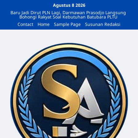
Agustus 8 2026
Baru Jadi Dirut PLN Lagi, Darmawan Prasodjo Langsung
Bohongi Rakyat Soal Kebutuhan Batubara PLTU
Contact
Home
Sample Page
Susunan Redaksi