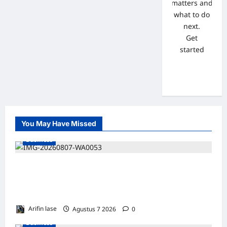
matters and
what to do
next.
Get
started
You May Have Missed
Business
Soal 10 Tiang Listrik di Gresik Tumbang
Hingga Lukai Warga dan Rusak Mobil, GM
PLN UID Jatim Bungkam
Arifin lase
Agustus 7 2026
0
Business