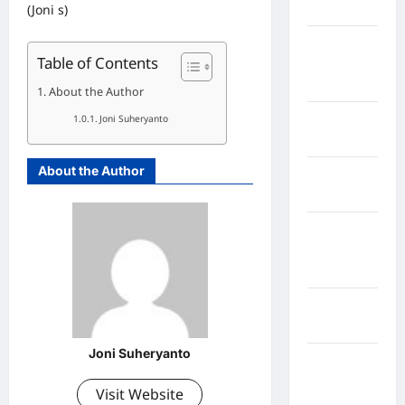
(Joni s)
Maros
Kabupaten
Table of Contents
Minahasa
Utara
About the Author
Kabupaten
Joni Suheryanto
Morowali
About the Author
Kabupaten
Mukomuko
Kabupaten
Musi
Banyuasin
Kabupaten
Nias
Joni Suheryanto
Kabupaten
Nias
Visit Website
Selatan