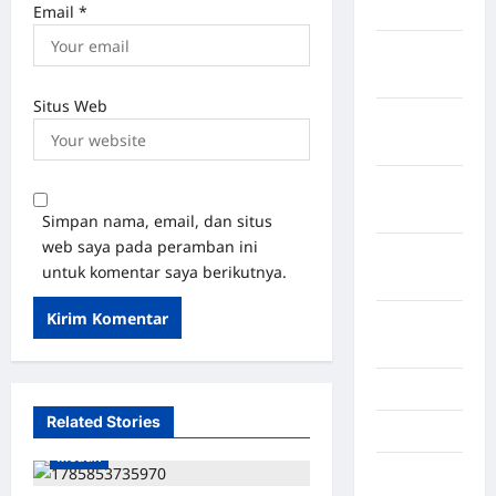
Tangerang
Email
*
Kabupaten
Tanggamus
Situs Web
Kabupaten
Wonosobo
Kabupaten
Yalimo
Simpan nama, email, dan situs
web saya pada peramban ini
Kalimantan
untuk komentar saya berikutnya.
Barat
Kalimantan
Tengah
Karawang
Related Stories
Karo
Medan
Kayuagung