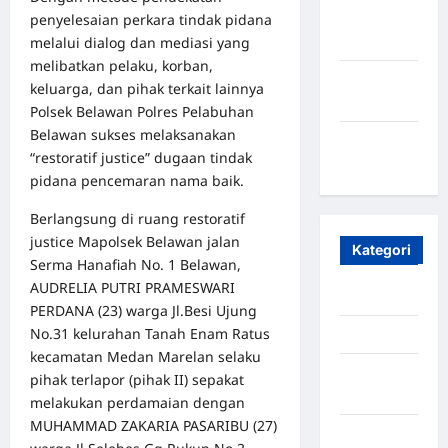
penyelesaian perkara tindak pidana
Oktober
melalui dialog dan mediasi yang
2023
melibatkan pelaku, korban,
Maret
keluarga, dan pihak terkait lainnya
2020
Polsek Belawan Polres Pelabuhan
Belawan sukses melaksanakan
Januari
“restoratif justice” dugaan tindak
2020
pidana pencemaran nama baik.
Berlangsung di ruang restoratif
justice Mapolsek Belawan jalan
Kategori
Serma Hanafiah No. 1 Belawan,
AUDRELIA PUTRI PRAMESWARI
Aceh
PERDANA (23) warga Jl.Besi Ujung
No.31 kelurahan Tanah Enam Ratus
Aceh Besar
kecamatan Medan Marelan selaku
Aceh
pihak terlapor (pihak II) sepakat
Timur
melakukan perdamaian dengan
MUHAMMAD ZAKARIA PASARIBU (27)
Aceh Utara