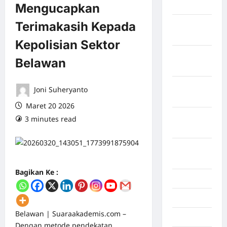
April 2026
Mengucapkan
Terimakasih Kepada
Maret
2026
Kepolisian Sektor
Februari
Belawan
2026
Januari
Joni Suheryanto
2026
Maret 20 2026
Desember
3 minutes read
0 comments
2025
September
2025
Bagikan Ke :
Juli 2025
Mei 2025
Belawan | Suaraakademis.com –
April 2025
Dengan metode pendekatan