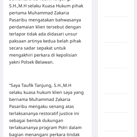
Kabupaten
S.H.,M.H selaku Kuasa Hukum pihak
Bulukumba
pertama Muhammad Zakaria
Pasaribu mengatakan bahwasanya
Kabupaten
perdamaian klien tersebut dengan
Flores
terlapor tidak ada didasari unsur
Timur
paksaan artinya kedua belah pihak
secara sadar sepakat untuk
Kabupaten
mengakhiri perkara di kepolisian
Humbang
yakni Polsek Belawan.
Hasundutan
Kabupaten
Indragiri
“Saya Taufik Tanjung, S.H.,M.H
Hilir
selaku kuasa hukum klien saya yang
bernama Muhammad Zakaria
Kabupaten
Pasaribu mengaku senang atas
Jayawijaya
terlaksananya restoratif justice ini
Kabupaten
sebagai bentuk dukungan
Jembrana
terlaksananya program Polri dalam
bagian menangani perkara tindak
Kabupaten