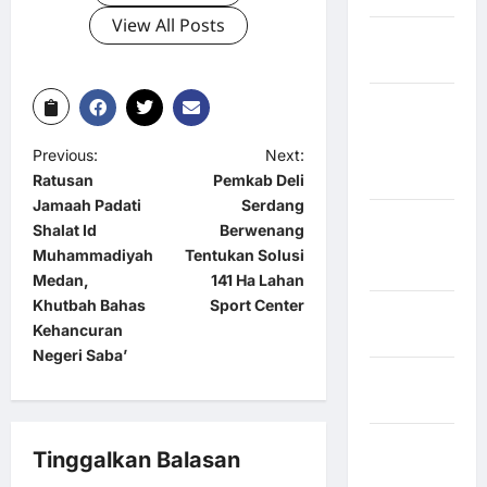
View All Posts
Kabupaten
Nias Utara
kabupaten
Ogan
Komering
Previous:
Next:
Ulu Timur
Ratusan
Pemkab Deli
Jamaah Padati
Serdang
Kabupaten
Shalat Id
Berwenang
Pegunungan
Muhammadiyah
Tentukan Solusi
Bintang
Medan,
141 Ha Lahan
Khutbah Bahas
Sport Center
Kabupaten
Kehancuran
Pinrang
Negeri Saba’
Kabupaten
Purbalingga
Kabupaten
Tinggalkan Balasan
Rejang