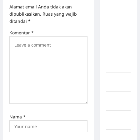
Lebong
Alamat email Anda tidak akan
dipublikasikan.
Ruas yang wajib
Kabupaten
ditandai
*
Rote Ndao
Komentar
*
Kabupaten
Sampang
Kabupaten
Sidenreng
Rappang
Kabupaten
Sidrap
Kabupaten
Sorong
Nama
*
Kabupaten
Sragen
Kabupaten