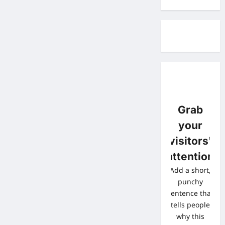
Grab
your
visitors'
attention
Add a short,
punchy
sentence that
tells people
why this