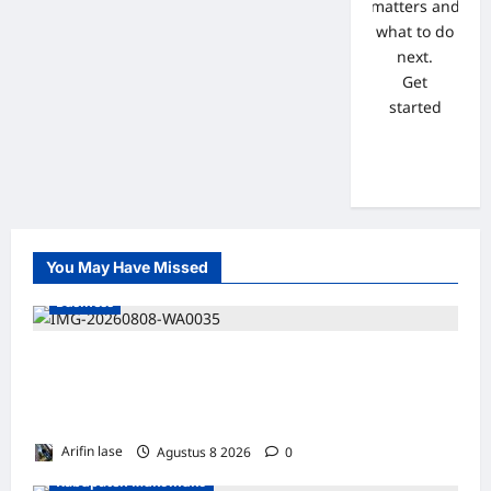
matters and
what to do
next.
Get
started
You May Have Missed
Business
WAKIL PRESIDEN RI TINJAU PROSES
REHABILITASI JEMBATAN LUMUT, DORONG
PENGUATAN KONEKTIVITAS DI ACEH
Arifin lase
Agustus 8 2026
0
Kabupaten Mukomuko