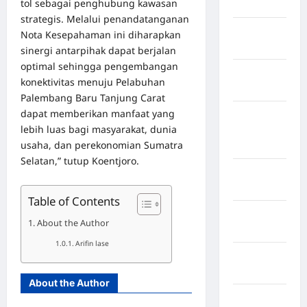
tol sebagai penghubung kawasan
Lebong
strategis. Melalui penandatanganan
Kabupaten
Nota Kesepahaman ini diharapkan
Rote Ndao
sinergi antarpihak dapat berjalan
optimal sehingga pengembangan
Kabupaten
konektivitas menuju Pelabuhan
Sampang
Palembang Baru Tanjung Carat
dapat memberikan manfaat yang
Kabupaten
lebih luas bagi masyarakat, dunia
Sidenreng
usaha, dan perekonomian Sumatra
Rappang
Selatan,” tutup Koentjoro.
Kabupaten
Sidrap
Table of Contents
Kabupaten
About the Author
Sorong
Arifin lase
Kabupaten
Sragen
About the Author
Kabupaten