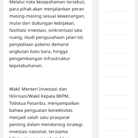
Melalui nota kesepahaman tersebut,
Gaza
para pihak akan menjalankan peran
masing-masing sesuai kewenangan,
Gorontalo
mulai dari dukungan kebijakan,
Graphic
fasilitasi investasi, sinkronisasi tata
ruang, studi pengusahaan jalan tol,
Gunung
penyediaan potensi demand
Sitoli
angkutan batu bara, hingga
pengembangan infrastruktur
Gunungsitoli
kepelabuhanan.
Health
Hukum dan
Wakil Menteri Investasi dan
kiminal
Hilirisasi/Wakil Kepala BKPM,
Inspiration
Todotua Pasaribu, menyampaikan
bahwa penguatan konektivitas
Internasional
menjadi salah satu prasyarat
penting dalam mendorong strategi
Jakarta
investasi nasional, terutama
Jambi