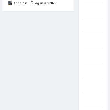
Arifin lase
Agustus 6 2026
0
Negara
Iran
Negara
Israel
Negara
Italia
Negara
jepang
Negara
Jerman
Negara
kanada
Negara
Pakistan