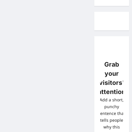
Grab
your
visitors'
attention
Add a short,
punchy
sentence that
tells people
why this