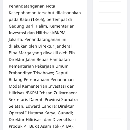
Penandatanganan Nota
Aljazair
Kesepahaman tersebut dilaksanakan
Asahan
pada Rabu (13/05), bertempat di
Gedung Barli Halim, Kementerian
Banda
Investasi dan Hilirisasi/BKPM,
Aceh
Jakarta. Penandatanganan ini
dilakukan oleh Direktur Jenderal
Bandung
Bina Marga yang diwakili oleh Plh.
Banten
Direktur Jalan Bebas Hambatan
Kementerian Pekerjaan Umum,
Barru
Prabandityo Triwibowo; Deputi
Bidang Perencanaan Penanaman
Batam
Modal Kementerian Investasi dan
Beijing
Hilirisasi/BKPM Ichsan Zulkarnaen;
Sekretaris Daerah Provinsi Sumatra
Bekasi
Selatan, Edward Candra; Direktur
Operasi I Hutama Karya, Gunadi;
Bengkulu
Direktur Hilirisasi dan Diversifikasi
Benua
Produk PT Bukit Asam Tbk (PTBA),