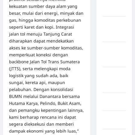
Kabupaten
kekuatan sumber daya alam yang
Bulukumba
besar, mulai dari energi, minyak dan
gas, hingga komoditas perkebunan
Kabupaten
seperti karet dan kopi. Integrasi
Flores
jalan tol menuju Tanjung Carat
Timur
diharapkan dapat mendekatkan
akses ke sumber-sumber komoditas,
Kabupaten
memperkuat koneksi dengan
Humbang
backbone Jalan Tol Trans Sumatera
Hasundutan
(JTTS), serta melengkapi moda
Kabupaten
logistik yang sudah ada, baik
Indragiri
sungai, kereta api, maupun
Hilir
pelabuhan. Dengan konsolidasi
BUMN melalui Danantara bersama
Kabupaten
Hutama Karya, Pelindo, Bukit Asam,
Jayawijaya
dan pemangku kepentingan lainnya,
Kabupaten
kami berharap rencana ini dapat
Jembrana
segera dieksekusi dan memberi
dampak ekonomi yang lebih luas,”
Kabupaten