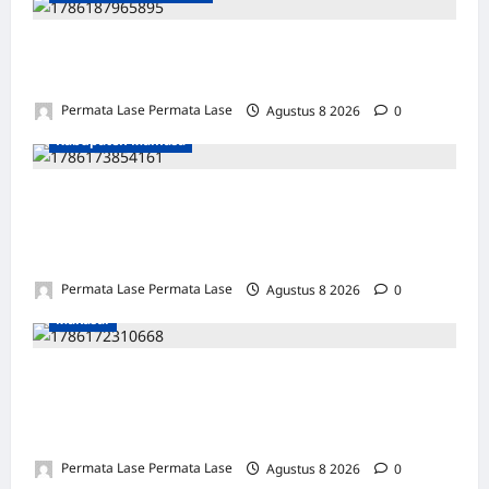
MOTOR DIKUBUR PELEPAH SAWIT: WARGA
& POLISI UNGKAP DALAM 24 JAM!
Permata Lase Permata Lase
Agustus 8 2026
0
Kabupaten Mamasa
SEJARAH BARU: OROBUA SELATAN PUNYA
KELOMPOK PERIKANAN, SIAP
KEMBANGKAN POTENSI DESA!
Permata Lase Permata Lase
Agustus 8 2026
0
Makasar
ULANG TAHUN FARIS: DEDIKASI &
INTEGRITAS JADI PILAR KEBENARAN
REPORTERNEWS
Permata Lase Permata Lase
Agustus 8 2026
0