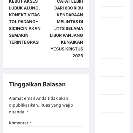
Palembang
KEBUT AKSES
CATAT LEBIH
LUBUK ALUNG,
DARI 600 RIBU
Kendari
KONEKTIVITAS
KENDARAAN
TOL PADANG–
MELINTAS DI
Konawe
SICINCIN AKAN
JTTS SELAMA
Utara
SEMAKIN
LIBUR PANJANG
Konoha
TERINTEGRASI
KENAIKAN
YESUS KRISTUS
Kota Binjai
2026
Kota
Mamuju
Kota
Tinggalkan Balasan
Parepare
Alamat email Anda tidak akan
Kota
dipublikasikan.
Ruas yang wajib
Tangerang
ditandai
*
Kotawaringin
Komentar
*
Timur