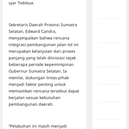
ujar Todotua.
Kepulauan
Sangihe
Kabupaten
Sekretaris Daerah Provinsi Sumatra
Kotawaringin
Selatan, Edward Candra,
Timur
menyampaikan bahwa rencana
integrasi pembangunan jalan tol ini
Kabupaten
merupakan kelanjutan dari proses
Kuantan
panjang yang telah diinisiasi sejak
Singingi
beberapa periode kepemimpinan
Gubernur Sumatra Selatan. Ia
Kabupaten
menilai, dukungan lintas pihak
Kuningan
menjadi faktor penting untuk
Kabupaten
memastikan rencana tersebut dapat
Mamasa
berjalan sesuai kebutuhan
pembangunan daerah.
Kabupaten
Mamuju
Kabupaten
“Pelabuhan ini masih menjadi