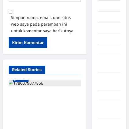
Maluku
Manado
Simpan nama, email, dan situs
web saya pada peramban ini
maroko
untuk komentar saya berikutnya.
Martapura
Medan
Muara
Enim
Related Stories
Musi
Jakarta
Banyuasin
ISU SURPRES PERGANTIAN
Nasional
KAPOLRI DINILAI
Negara
MENYESATKAN:
Afrika
KEWENANGAN TETAP DI
Negara
TANGAN PRESIDEN