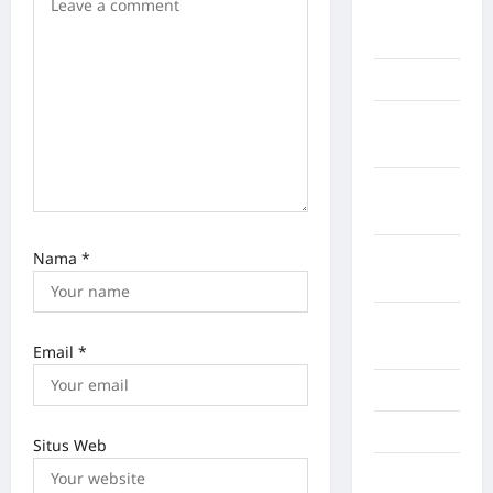
LABUHAN
BATU
Lampung
Lampung
Barat
Lampung
Selatan
Lampung
Nama
*
Tengah
Lampung
Timur
Email
*
Langkat
Majalengka
Situs Web
Makasar