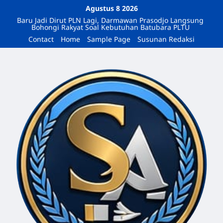
Agustus 8 2026
Baru Jadi Dirut PLN Lagi, Darmawan Prasodjo Langsung
Bohongi Rakyat Soal Kebutuhan Batubara PLTU
Contact
Home
Sample Page
Susunan Redaksi