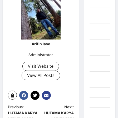
Tangerang
Kabupaten
Tanggamus
Kabupaten
Wonosobo
Arifin lase
Kabupaten
Yalimo
Administrator
Kalimantan
Visit Website
Barat
View All Posts
Kalimantan
Tengah
Karawang
Karo
Previous:
Next:
Kayuagung
HUTAMA KARYA
HUTAMA KARYA