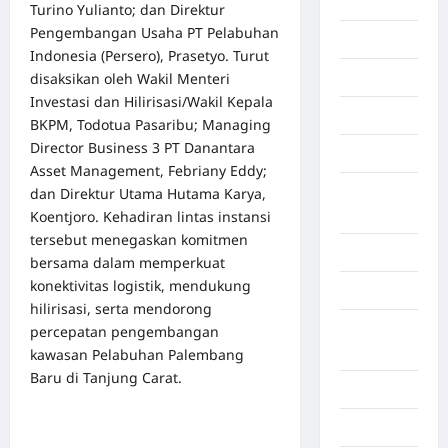
Afrika
Turino Yulianto; dan Direktur
Pengembangan Usaha PT Pelabuhan
Berita viral
Indonesia (Persero), Prasetyo. Turut
disaksikan oleh Wakil Menteri
Binjai
Investasi dan Hilirisasi/Wakil Kepala
Blog
BKPM, Todotua Pasaribu; Managing
Director Business 3 PT Danantara
Business
Asset Management, Febriany Eddy;
Buton
dan Direktur Utama Hutama Karya,
Tengah
Koentjoro. Kehadiran lintas instansi
tersebut menegaskan komitmen
Cilacap
bersama dalam memperkuat
konektivitas logistik, mendukung
Decor
hilirisasi, serta mendorong
Deli
percepatan pengembangan
Serdang
kawasan Pelabuhan Palembang
Baru di Tanjung Carat.
Dumai
Economy