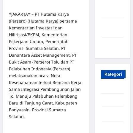
Oktober
2023
*JAKARTA* – PT Hutama Karya
(Persero) (Hutama Karya) bersama
Maret
Kementerian Investasi dan
2020
Hilirisasi/BKPM, Kementerian
Pekerjaan Umum, Pemerintah
Januari
Provinsi Sumatra Selatan, PT
2020
Danantara Asset Management, PT
Bukit Asam (Persero) Tbk, dan PT
Pelabuhan Indonesia (Persero)
Kategori
melaksanakan acara Nota
Kesepahaman terkait Rencana Kerja
Aceh
Sama Integrasi Pembangunan Jalan
Tol Menuju Pelabuhan Palembang
Aceh Besar
Baru di Tanjung Carat, Kabupaten
Banyuasin, Provinsi Sumatra
Aceh
Selatan.
Timur
Aceh Utara