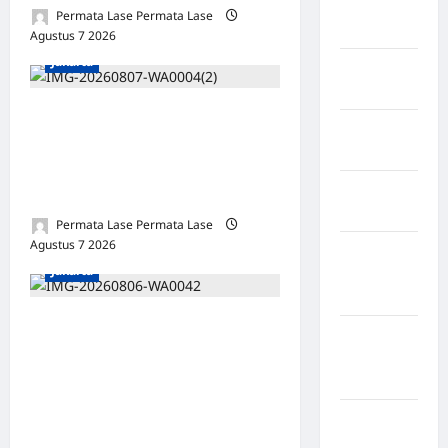
Amerika
Permata Lase Permata Lase
Serikat
Agustus 7 2026
0
Jakarta
Negara
arab
Oknum Polisi Kebon Jeruk
Negara
Jadi Backing Mafia Tanah
Austria
Merampas Hak Keluarga
Negara
Ambar Witjaksono Sutarman
Belanda
Permata Lase Permata Lase
Agustus 7 2026
0
Negara
Jakarta
Federasi
Swiss
*Hutama Karya Dukung
Negara
Gerakan Nasional Zero
Guinea-
ODOL Melalui Kampanye
Bissau
Selamat Sampai Tujuan
Negara
(SETUJU
inggris