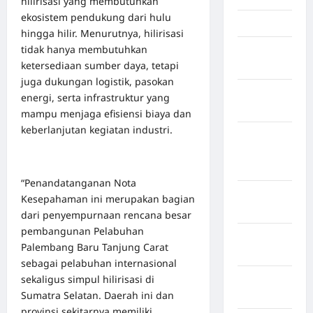
hilirisasi yang membutuhkan
ekosistem pendukung dari hulu
Jawa Barat
hingga hilir. Menurutnya, hilirisasi
tidak hanya membutuhkan
Jawa
ketersediaan sumber daya, tetapi
Tengah
juga dukungan logistik, pasokan
kabupaten
energi, serta infrastruktur yang
Banyumas
mampu menjaga efisiensi biaya dan
keberlanjutan kegiatan industri.
Kabupaten
Bengkulu
Utara
“Penandatanganan Nota
Kabupaten
Kesepahaman ini merupakan bagian
Bireuen
dari penyempurnaan rencana besar
pembangunan Pelabuhan
Kabupaten
Palembang Baru Tanjung Carat
Boalemo
sebagai pelabuhan internasional
sekaligus simpul hilirisasi di
Kabupaten
Sumatra Selatan. Daerah ini dan
Bogor
provinsi sekitarnya memiliki