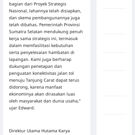
Maros
bagian dari Proyek Strategis
Nasional, lahannya telah disiapkan,
Kabupaten
dan skema pembangunannya juga
Minahasa
telah dibahas. Pemerintah Provinsi
Utara
Sumatra Selatan mendukung penuh
kerja sama strategis ini, termasuk
Kabupaten
dalam memfasilitasi kebutuhan
Morowali
serta penyelesaian hambatan di
Kabupaten
lapangan. Kami juga berharap
Mukomuko
dukungan penetapan dan
penguatan konektivitas jalan tol
Kabupaten
menuju Tanjung Carat dapat terus
Musi
didorong, karena manfaat
Banyuasin
ekonominya akan dirasakan luas
oleh masyarakat dan dunia usaha,”
Kabupaten
ujar Edward.
Nias
Kabupaten
Nias
Direktur Utama Hutama Karya
Selatan