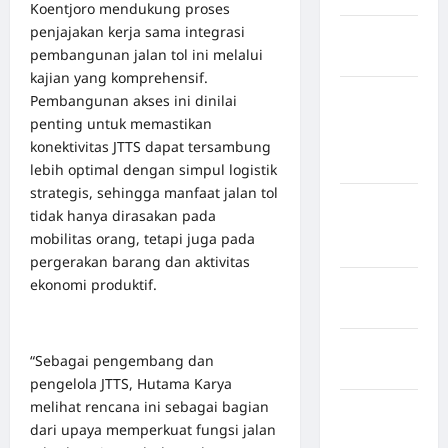
Koentjoro mendukung proses
penjajakan kerja sama integrasi
Kabupaten
pembangunan jalan tol ini melalui
Nias Utara
kajian yang komprehensif.
kabupaten
Pembangunan akses ini dinilai
Ogan
penting untuk memastikan
Komering
konektivitas JTTS dapat tersambung
Ulu Timur
lebih optimal dengan simpul logistik
strategis, sehingga manfaat jalan tol
Kabupaten
tidak hanya dirasakan pada
Pegunungan
mobilitas orang, tetapi juga pada
Bintang
pergerakan barang dan aktivitas
ekonomi produktif.
Kabupaten
Pinrang
Kabupaten
“Sebagai pengembang dan
Purbalingga
pengelola JTTS, Hutama Karya
melihat rencana ini sebagai bagian
Kabupaten
dari upaya memperkuat fungsi jalan
Rejang