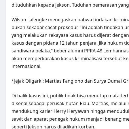
dituduhkan kepada Jekson. Tuduhan pemerasan yang 
Wilson Lalengke menegaskan bahwa tindakan kriminal
bukan sekadar cacat prosedur. “Ini adalah tindakan u
yang melakukan rekayasa kasus harus dijerat denga
kasus dengan pidana 12 tahun penjara. Jika hukum ti
sandiwara belaka,” beber alumni PPRA-48 Lemhanna
akan memperkarakan kasus kriminalisasi tersebut ke 
internasional.
*Jejak Oligarki: Martias Fangiono dan Surya Dumai G
Di balik kasus ini, publik tidak bisa menutup mata t
dikenal sebagai perusak hutan Riau. Martias, melalui
mendukung karier Herry Heryawan hingga menduduki 
sawit dan aparat penegak hukum menjadi benang me
seperti Jekson harus dijadikan korban.