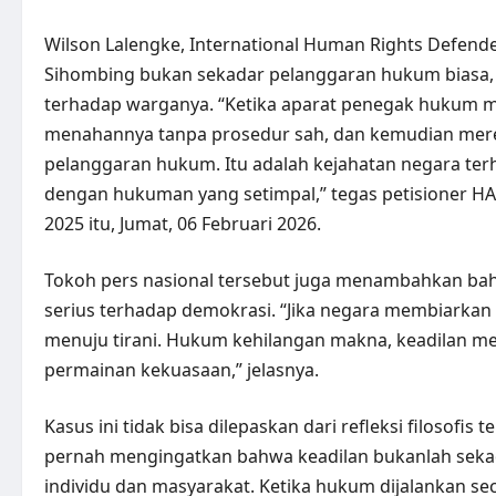
Wilson Lalengke, International Human Rights Defend
Sihombing bukan sekadar pelanggaran hukum biasa, m
terhadap warganya. “Ketika aparat penegak hukum me
menahannya tanpa prosedur sah, dan kemudian mere
pelanggaran hukum. Itu adalah kejahatan negara ter
dengan hukuman yang setimpal,” tegas petisioner H
2025 itu, Jumat, 06 Februari 2026.
Tokoh pers nasional tersebut juga menambahkan bahw
serius terhadap demokrasi. “Jika negara membiarkan
menuju tirani. Hukum kehilangan makna, keadilan men
permainan kekuasaan,” jelasnya.
Kasus ini tidak bisa dilepaskan dari refleksi filosofis
pernah mengingatkan bahwa keadilan bukanlah seka
individu dan masyarakat. Ketika hukum dijalankan s