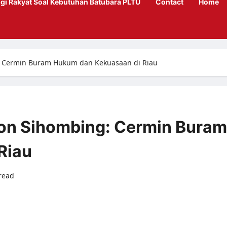
gi Rakyat Soal Kebutuhan Batubara PLTU
Contact
Home
ng: Cermin Buram Hukum dan Kekuasaan di Riau
kson Sihombing: Cermin Buram
Riau
read
0 comments