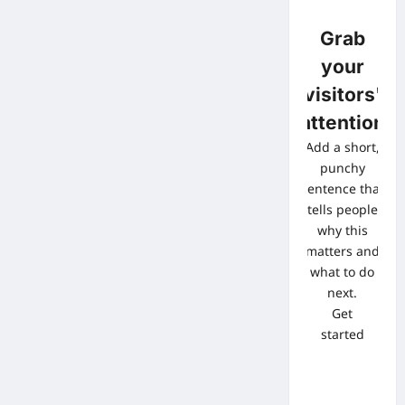
Grab
your
visitors'
attention
Add a short,
punchy
sentence that
tells people
why this
matters and
what to do
next.
Get
started