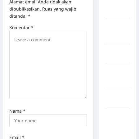
Alamat email Anda tidak akan
Kabupaten
dipublikasikan.
Ruas yang wajib
Mukomuko
ditandai
*
Kabupaten
Komentar
*
Musi
Banyuasin
Kabupaten
Nias
Kabupaten
Nias
Selatan
Kabupaten
Nias Utara
Nama
*
kabupaten
Ogan
Komering
Ulu Timur
Email
*