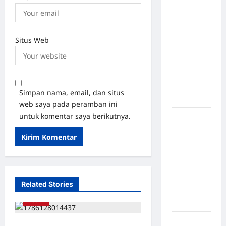
Kabupaten
Pegunungan
Bintang
Situs Web
Kabupaten
Pinrang
Kabupaten
Simpan nama, email, dan situs
Purbalingga
web saya pada peramban ini
untuk komentar saya berikutnya.
Kabupaten
Rejang
Lebong
Kabupaten
Rote Ndao
Related Stories
Kabupaten
Medan
Sampang
Kabupaten