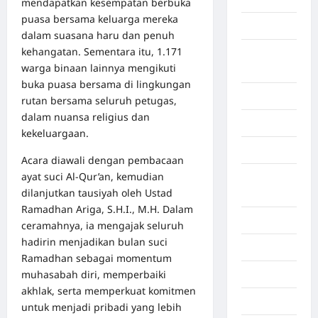
mendapatkan kesempatan berbuka
puasa bersama keluarga mereka
Aceh Besar
dalam suasana haru dan penuh
kehangatan. Sementara itu, 1.171
Aceh
warga binaan lainnya mengikuti
Timur
buka puasa bersama di lingkungan
Aceh Utara
rutan bersama seluruh petugas,
dalam nuansa religius dan
Aljazair
kekeluargaan.
Asahan
Acara diawali dengan pembacaan
ayat suci Al-Qur’an, kemudian
Banda
dilanjutkan tausiyah oleh Ustad
Aceh
Ramadhan Ariga, S.H.I., M.H. Dalam
Bandung
ceramahnya, ia mengajak seluruh
hadirin menjadikan bulan suci
Banten
Ramadhan sebagai momentum
muhasabah diri, memperbaiki
Barru
akhlak, serta memperkuat komitmen
Batam
untuk menjadi pribadi yang lebih