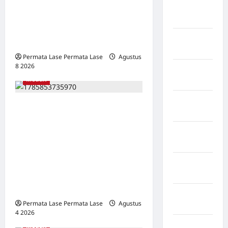
SALAH HITUNG KERUGIAN:
Sidenreng
PUTUSAN TIDAK BOLEH
Rappang
DIBANGUN DI ATAS
Kabupaten
KESALAHAN!
Sidrap
Permata Lase Permata Lase
Agustus
8 2026
0
Kabupaten
Medan
Sorong
Kabupaten
PAULUS PERINGATAN GULO,
Sragen
S.H., M.H. SAH PIMPIN
Kabupaten
PEMUDA DEMOKRASI
Tangerang
INDONESIA SUMATERA
UTARA: BERLANDASKAN
Kabupaten
Tanggamus
HUKUM, SIAP MENGABDI
UNTUK RAKYAT
Kabupaten
Permata Lase Permata Lase
Agustus
Wonosobo
4 2026
0
Kabupaten
Medan