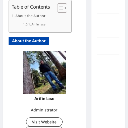
Humbang
Table of Contents
Hasundutan
About the Author
Kabupaten
Arifin lase
Indragiri
Hilir
About the Author
Kabupaten
Jayawijaya
Kabupaten
Jembrana
Kabupaten
Kepulauan
Sangihe
Arifin lase
Kabupaten
Kotawaringin
Administrator
Timur
Visit Website
Kabupaten