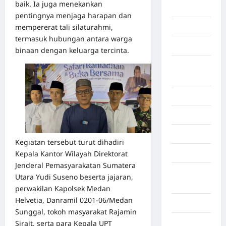
baik. Ia juga menekankan
Beijing
pentingnya menjaga harapan dan
mempererat tali silaturahmi,
Bekasi
termasuk hubungan antara warga
Bengkulu
binaan dengan keluarga tercinta.
Benua
Afrika
Berita viral
Binjai
Blog
Kegiatan tersebut turut dihadiri
Business
Kepala Kantor Wilayah Direktorat
Jenderal Pemasyarakatan Sumatera
Buton
Utara Yudi Suseno beserta jajaran,
Tengah
perwakilan Kapolsek Medan
Helvetia, Danramil 0201-06/Medan
Cilacap
Sunggal, tokoh masyarakat Rajamin
Decor
Sirait, serta para Kepala UPT