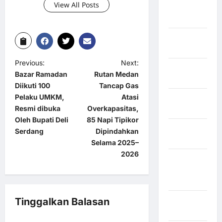
View All Posts
Kuantan
Singingi
Kabupaten
Kuningan
Previous:
Next:
Kabupaten
Bazar Ramadan
Rutan Medan
Mamasa
Diikuti 100
Tancap Gas
Pelaku UMKM,
Atasi
Kabupaten
Resmi dibuka
Overkapasitas,
Mamuju
Oleh Bupati Deli
85 Napi Tipikor
Kabupaten
Serdang
Dipindahkan
Maros
Selama 2025–
2026
Kabupaten
Minahasa
Utara
Kabupaten
Tinggalkan Balasan
Morowali