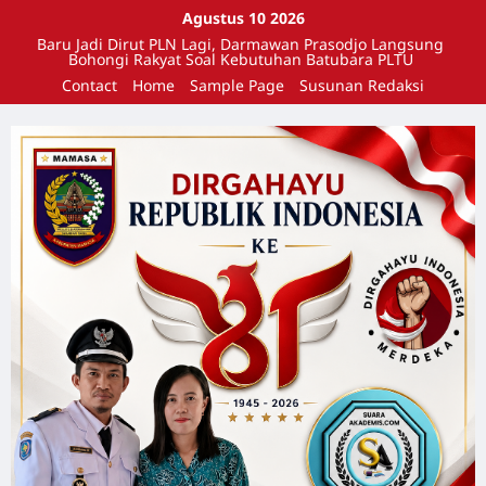
Agustus 10 2026
Baru Jadi Dirut PLN Lagi, Darmawan Prasodjo Langsung
Bohongi Rakyat Soal Kebutuhan Batubara PLTU
Contact
Home
Sample Page
Susunan Redaksi