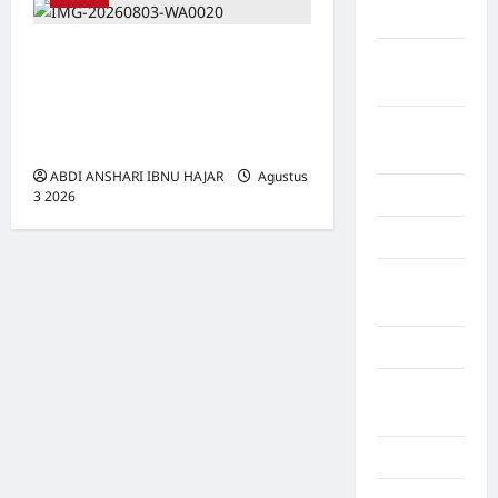
Yalimo
Pentingnya Melaksanakan
Kalimantan
Penelitian dan Pengabdian
Barat
Kepada Masyarakat untuk
Kalimantan
Profesionalisme Dosen
Tengah
ABDI ANSHARI IBNU HAJAR
Agustus
Karawang
3 2026
0
Karo
Kayuagung
Palembang
Kendari
Konawe
Utara
Konoha