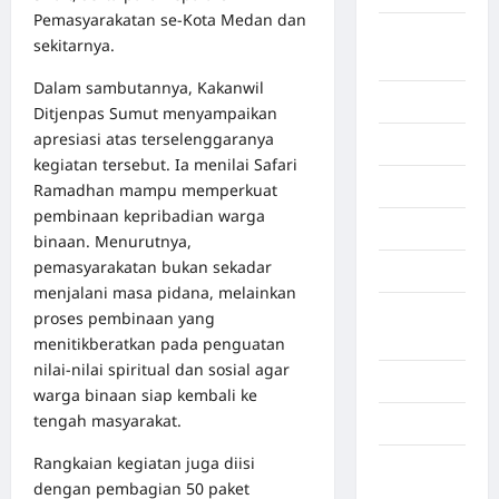
Pemasyarakatan se-Kota Medan dan
Deli
sekitarnya.
Serdang
Dalam sambutannya, Kakanwil
Dumai
Ditjenpas Sumut menyampaikan
apresiasi atas terselenggaranya
Economy
kegiatan tersebut. Ia menilai Safari
Gaza
Ramadhan mampu memperkuat
pembinaan kepribadian warga
Gorontalo
binaan. Menurutnya,
pemasyarakatan bukan sekadar
Graphic
menjalani masa pidana, melainkan
Gunung
proses pembinaan yang
Sitoli
menitikberatkan pada penguatan
nilai-nilai spiritual dan sosial agar
Gunungsitoli
warga binaan siap kembali ke
tengah masyarakat.
Health
Rangkaian kegiatan juga diisi
Hukum dan
dengan pembagian 50 paket
kiminal