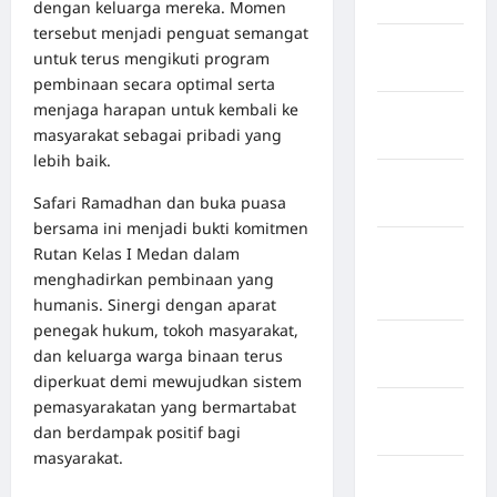
Bireuen
dengan keluarga mereka. Momen
tersebut menjadi penguat semangat
Kabupaten
untuk terus mengikuti program
Boalemo
pembinaan secara optimal serta
menjaga harapan untuk kembali ke
Kabupaten
masyarakat sebagai pribadi yang
Bogor
lebih baik.
Kabupaten
Safari Ramadhan dan buka puasa
Bulukumba
bersama ini menjadi bukti komitmen
Kabupaten
Rutan Kelas I Medan dalam
Flores
menghadirkan pembinaan yang
Timur
humanis. Sinergi dengan aparat
penegak hukum, tokoh masyarakat,
Kabupaten
dan keluarga warga binaan terus
Garut
diperkuat demi mewujudkan sistem
pemasyarakatan yang bermartabat
Kabupaten
dan berdampak positif bagi
Gowa
masyarakat.
Kabupaten