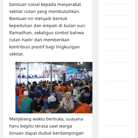
bantuan sosial kepada masyarakat
Inspiration
sekitar rutan yang membutuhkan.
Bantuan ini menjadi bentuk
Internasional
kepedulian dan empati di bulan suci
Ramadhan, sekaligus simbol bahwa
Jakarta
rutan hadir dan memberikan
Jambi
kontribusi positif bagi lingkungan
sekitar.
Jawa Barat
Jawa
Tengah
kabupaten
Banyumas
Kabupaten
Bengkulu
Menjelang waktu berbuka, suasana
Utara
haru begitu terasa saat warga
Kabupaten
binaan dapat duduk berdampingan