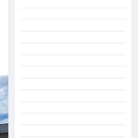
Berita viral
Binjai
Blog
Business
Buton Tengah
Cilacap
Decor
Deli Serdang
Dumai
Economy
Gaza
Gorontalo