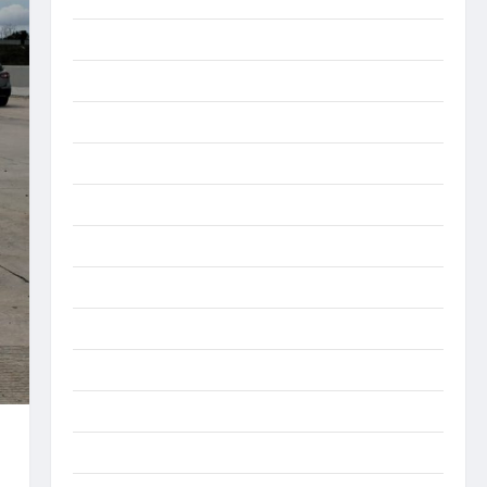
Aljazair
Asahan
Banda Aceh
Bandung
Banten
Barru
Batam
Beijing
Bekasi
Bengkulu
Benua Afrika