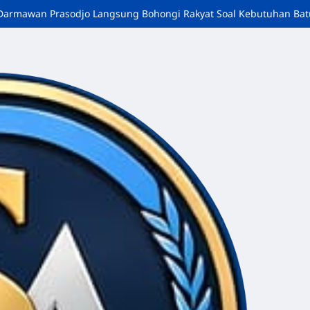
i, Darmawan Prasodjo Langsung Bohongi Rakyat Soal Kebutuhan Ba