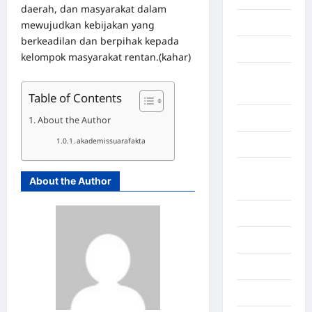
daerah, dan masyarakat dalam
Gorontalo
mewujudkan kebijakan yang
berkeadilan dan berpihak kepada
Graphic
kelompok masyarakat rentan.(kahar)
Gunung
Sitoli
Table of Contents
Gunungsitoli
About the Author
akademissuarafakta
Health
Hukum dan
About the Author
kiminal
Inspiration
Internasional
Jakarta
Jambi