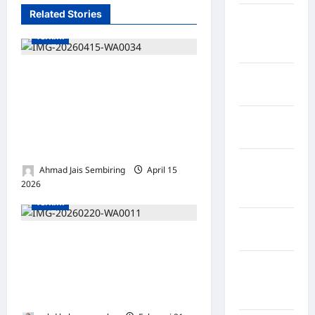
Related Stories
Kabupaten
Minahasa
Terkini
Utara
Muncul Iklan Game di Hp,
Kabupaten
Anggota DPRD Serdang
Morowali
Bedagai Jordan Sigalingging
Kabupaten
Langsung Difitnah Main
Mukomuko
Game, Begini Katanya?
Kabupaten
Ahmad Jais Sembiring
April 15
Musi
2026
0
Banyuasin
Terkini
Kabupaten
Nias
LANGKAT DIKEPUNG
NARKOBA! Titik Transaksi
Kabupaten
Terang-Benderang, Aparat
Nias
Masih Diam?
Selatan