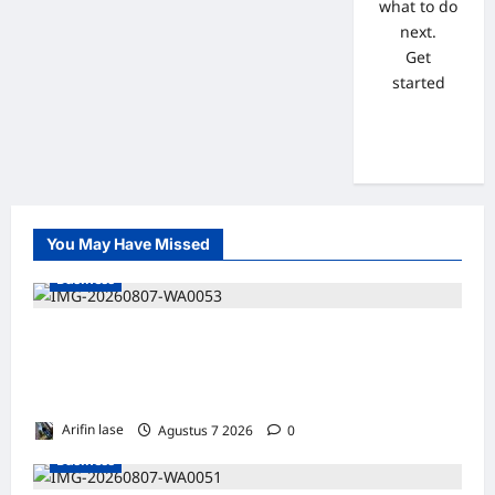
what to do
next.
Get
started
You May Have Missed
Business
Soal 10 Tiang Listrik di Gresik Tumbang
Hingga Lukai Warga dan Rusak Mobil, GM
PLN UID Jatim Bungkam
Arifin lase
Agustus 7 2026
0
Business