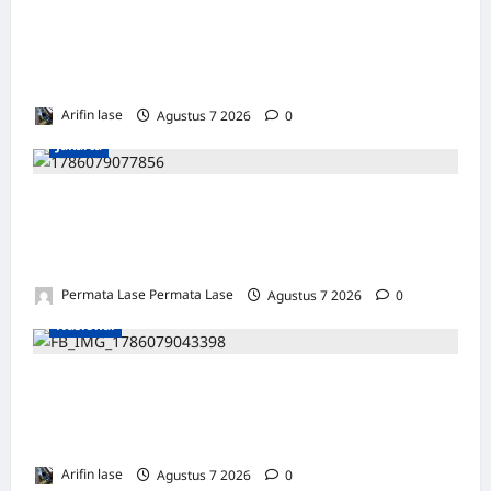
Perayaan HUT ke 14, PP IWO Bagikan Bea
Siswa Untuk 8 Siswa SD Muhammadiyah 16
Jakse
Arifin lase
Agustus 7 2026
0
Jakarta
ISU SURPRES PERGANTIAN KAPOLRI
DINILAI MENYESATKAN: KEWENANGAN
TETAP DI TANGAN PRESIDEN
Permata Lase Permata Lase
Agustus 7 2026
0
Nasional
Sampah Menumpuk Sepekan di Lorong Cinta
Maju Subulussalam, Warga Keluhkan Bau
Menyengat
Arifin lase
Agustus 7 2026
0