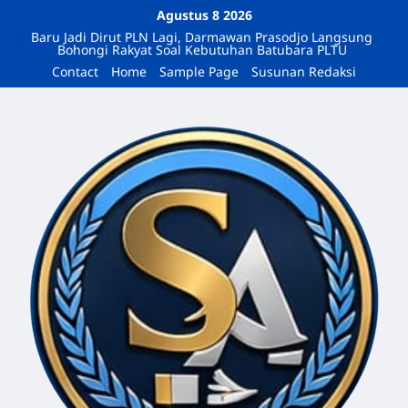
Agustus 8 2026
Baru Jadi Dirut PLN Lagi, Darmawan Prasodjo Langsung
Bohongi Rakyat Soal Kebutuhan Batubara PLTU
Contact
Home
Sample Page
Susunan Redaksi