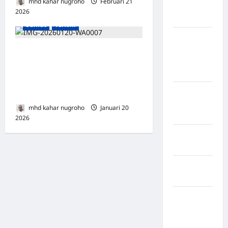
mhd kahar nugroho
Februari 21
Kabupaten
2026
0
Nias Utara
Sumut
Terkini
kabupaten
Ogan
Informasi Masyarakat
Komering
Adanya Orang Meninggal
Ulu Timur
Dunia, Kapolsek Sei Bingai
Kabupaten
Langsung Cek TKP
Pegunungan
mhd kahar nugroho
Januari 20
Bintang
2026
0
Kabupaten
Pinrang
Kabupaten
Purbalingga
Kabupaten
Rejang
Lebong