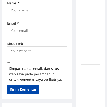
Nama
*
Sangihe
Kabupaten
Kotawaringin
Email
*
Timur
Kabupaten
Kuantan
Situs Web
Singingi
Kabupaten
Kuningan
Simpan nama, email, dan situs
Kabupaten
web saya pada peramban ini
Mamasa
untuk komentar saya berikutnya.
Kabupaten
Mamuju
Kabupaten
Maros