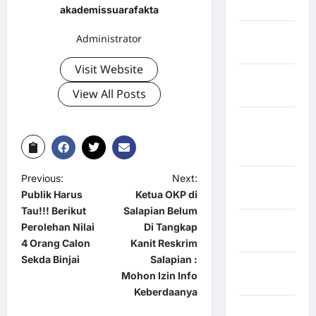
Jawa Barat
akademissuarafakta
Jawa
Administrator
Tengah
Visit Website
kabupaten
View All Posts
Banyumas
Kabupaten
Bengkulu
Utara
Previous:
Next:
Kabupaten
Publik Harus
Ketua OKP di
Bireuen
Tau!!! Berikut
Salapian Belum
Kabupaten
Perolehan Nilai
Di Tangkap
Boalemo
4 Orang Calon
Kanit Reskrim
Sekda Binjai
Salapian :
Kabupaten
Mohon Izin Info
Bogor
Keberdaanya
Kabupaten