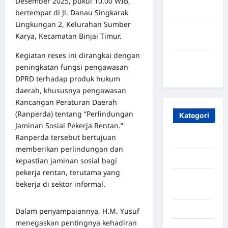
Desember 2025, pukul 10.00 WIB,
2023
bertempat di Jl. Danau Singkarak
Lingkungan 2, Kelurahan Sumber
Maret
Karya, Kecamatan Binjai Timur.
2020
Kegiatan reses ini dirangkai dengan
Januari
peningkatan fungsi pengawasan
2020
DPRD terhadap produk hukum
daerah, khususnya pengawasan
Rancangan Peraturan Daerah
(Ranperda) tentang “Perlindungan
Kategori
Jaminan Sosial Pekerja Rentan.”
Ranperda tersebut bertujuan
Aceh
memberikan perlindungan dan
Aceh Besar
kepastian jaminan sosial bagi
pekerja rentan, terutama yang
Aceh
bekerja di sektor informal.
Timur
Aceh Utara
Dalam penyampaiannya, H.M. Yusuf
menegaskan pentingnya kehadiran