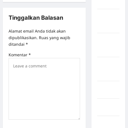
Bulukumba
Kabupaten
Tinggalkan Balasan
Flores
Timur
Alamat email Anda tidak akan
dipublikasikan.
Ruas yang wajib
Kabupaten
ditandai
*
Humbang
Hasundutan
Komentar
*
Kabupaten
Indragiri
Hilir
Kabupaten
Jayawijaya
Kabupaten
Jembrana
Kabupaten
Kepulauan