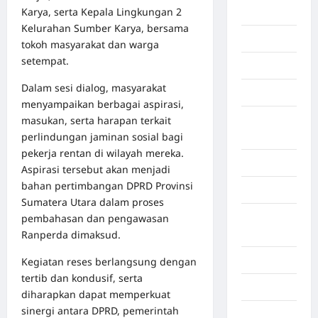
Karya, serta Kepala Lingkungan 2
Berita viral
Kelurahan Sumber Karya, bersama
Binjai
tokoh masyarakat dan warga
setempat.
Blog
Dalam sesi dialog, masyarakat
Business
menyampaikan berbagai aspirasi,
masukan, serta harapan terkait
Buton
perlindungan jaminan sosial bagi
Tengah
pekerja rentan di wilayah mereka.
Cilacap
Aspirasi tersebut akan menjadi
bahan pertimbangan DPRD Provinsi
Decor
Sumatera Utara dalam proses
Deli
pembahasan dan pengawasan
Serdang
Ranperda dimaksud.
Dumai
Kegiatan reses berlangsung dengan
tertib dan kondusif, serta
Economy
diharapkan dapat memperkuat
sinergi antara DPRD, pemerintah
Gaza