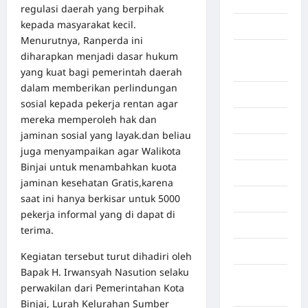
Aljazair
regulasi daerah yang berpihak
kepada masyarakat kecil.
Asahan
Menurutnya, Ranperda ini
Banda
diharapkan menjadi dasar hukum
Aceh
yang kuat bagi pemerintah daerah
dalam memberikan perlindungan
Bandung
sosial kepada pekerja rentan agar
mereka memperoleh hak dan
Banten
jaminan sosial yang layak.dan beliau
Barru
juga menyampaikan agar Walikota
Binjai untuk menambahkan kuota
Batam
jaminan kesehatan Gratis,karena
saat ini hanya berkisar untuk 5000
Beijing
pekerja informal yang di dapat di
Bekasi
terima.
Bengkulu
Kegiatan tersebut turut dihadiri oleh
Bapak H. Irwansyah Nasution selaku
Benua
perwakilan dari Pemerintahan Kota
Afrika
Binjai, Lurah Kelurahan Sumber