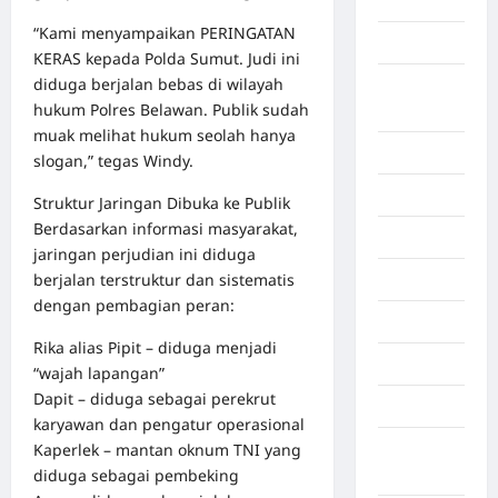
Aljazair
“Kami menyampaikan PERINGATAN
Asahan
KERAS kepada Polda Sumut. Judi ini
diduga berjalan bebas di wilayah
Banda
hukum Polres Belawan. Publik sudah
Aceh
muak melihat hukum seolah hanya
Bandung
slogan,” tegas Windy.
Banten
Struktur Jaringan Dibuka ke Publik
Berdasarkan informasi masyarakat,
Barru
jaringan perjudian ini diduga
berjalan terstruktur dan sistematis
Batam
dengan pembagian peran:
Beijing
Rika alias Pipit – diduga menjadi
Bekasi
“wajah lapangan”
Dapit – diduga sebagai perekrut
Bengkulu
karyawan dan pengatur operasional
Kaperlek – mantan oknum TNI yang
Benua
diduga sebagai pembeking
Afrika