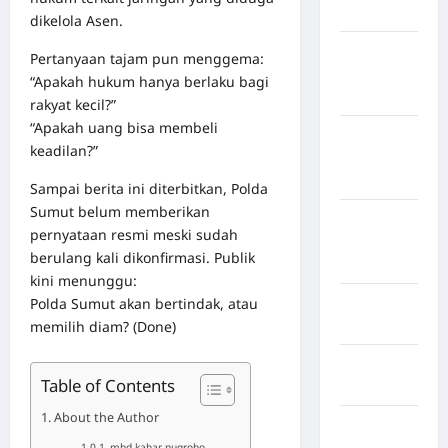
Bulukumba
dikelola Asen.
Kabupaten
Pertanyaan tajam pun menggema:
Flores
“Apakah hukum hanya berlaku bagi
Timur
rakyat kecil?”
“Apakah uang bisa membeli
Kabupaten
keadilan?”
Humbang
Hasundutan
Sampai berita ini diterbitkan, Polda
Sumut belum memberikan
Kabupaten
pernyataan resmi meski sudah
Indragiri
berulang kali dikonfirmasi. Publik
Hilir
kini menunggu:
Polda Sumut akan bertindak, atau
Kabupaten
memilih diam? (Done)
Jayawijaya
Kabupaten
Table of Contents
Jembrana
About the Author
Kabupaten
Kepulauan
mhd kahar nugroho