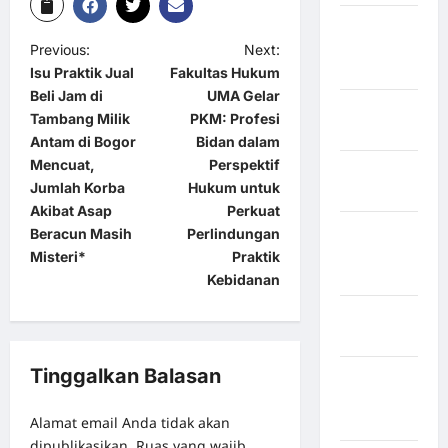
Kabupaten
Minahasa
Previous:
Next:
Utara
Isu Praktik Jual
Fakultas Hukum
Beli Jam di
UMA Gelar
Kabupaten
Tambang Milik
PKM: Profesi
Morowali
Antam di Bogor
Bidan dalam
Mencuat,
Perspektif
Kabupaten
Jumlah Korba
Hukum untuk
Mukomuko
Akibat Asap
Perkuat
Kabupaten
Beracun Masih
Perlindungan
Musi
Misteri*
Praktik
Banyuasin
Kebidanan
Kabupaten
Nias
Tinggalkan Balasan
Kabupaten
Nias
Alamat email Anda tidak akan
Selatan
dipublikasikan.
Ruas yang wajib