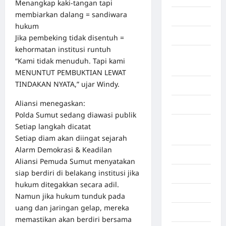
Menangkap kaki-tangan tapi
membiarkan dalang = sandiwara
Gorontalo
hukum
Graphic
Jika pembeking tidak disentuh =
kehormatan institusi runtuh
Gunung
“Kami tidak menuduh. Tapi kami
Sitoli
MENUNTUT PEMBUKTIAN LEWAT
TINDAKAN NYATA,” ujar Windy.
Gunungsitoli
Aliansi menegaskan:
Health
Polda Sumut sedang diawasi publik
Hukum dan
Setiap langkah dicatat
kiminal
Setiap diam akan diingat sejarah
Alarm Demokrasi & Keadilan
Inspiration
Aliansi Pemuda Sumut menyatakan
siap berdiri di belakang institusi jika
Internasional
hukum ditegakkan secara adil.
Jakarta
Namun jika hukum tunduk pada
uang dan jaringan gelap, mereka
Jambi
memastikan akan berdiri bersama