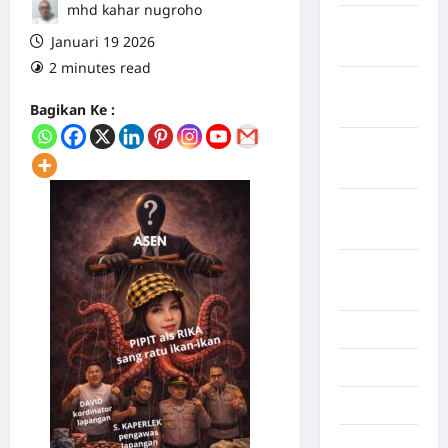
mhd kahar nugroho
Maret
Januari 19 2026
2026
2 minutes read
0 comments
Februari
Bagikan Ke :
2026
Januari
2026
Desember
2025
September
2025
Juli 2025
Mei 2025
April 2025
Oktober