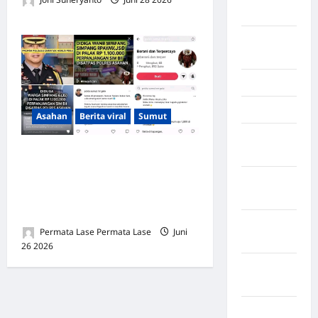
Kendari
0
Konawe
Utara
Konoha
Kota Binjai
Asahan
Berita viral
Sumut
Kota
Mamuju
VIRAL DI TIKTOK: Diduga
Urus SIM di Polres Asahan
Kota
Diminta Rp1,1 Juta, Warga
Parepare
Kecam Pungutan Liar
Kota
Permata Lase Permata Lase
Juni
Tangerang
26 2026
0
Kotawaringin
Timur
LABUHAN