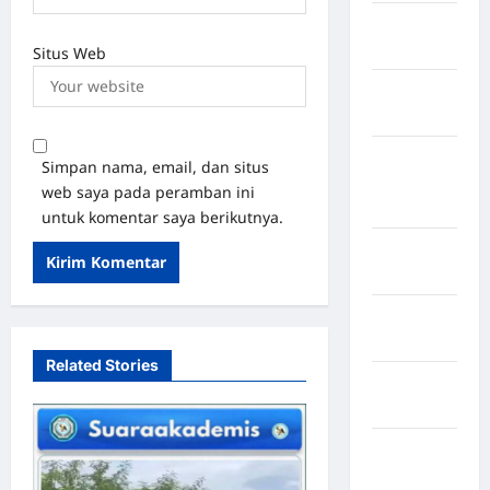
Kabupaten
Rote Ndao
Situs Web
Kabupaten
Sampang
Kabupaten
Simpan nama, email, dan situs
Sidenreng
web saya pada peramban ini
Rappang
untuk komentar saya berikutnya.
Kabupaten
Sidrap
Kabupaten
Sorong
Related Stories
Kabupaten
Sragen
Kabupaten
Tangerang