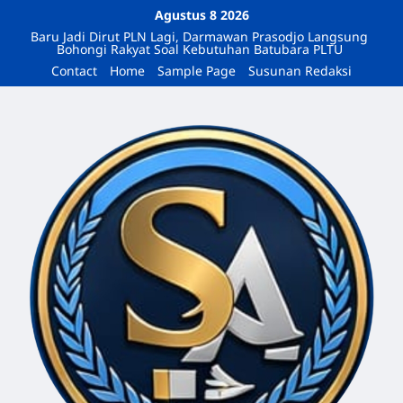
Agustus 8 2026
Baru Jadi Dirut PLN Lagi, Darmawan Prasodjo Langsung
Bohongi Rakyat Soal Kebutuhan Batubara PLTU
Contact
Home
Sample Page
Susunan Redaksi