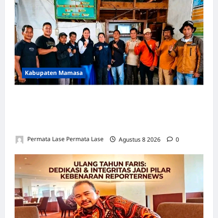
Kabupaten Mamasa
SEJARAH BARU: OROBUA SELATAN PUNYA
KELOMPOK PERIKANAN, SIAP
KEMBANGKAN POTENSI DESA!
Permata Lase Permata Lase
Agustus 8 2026
0