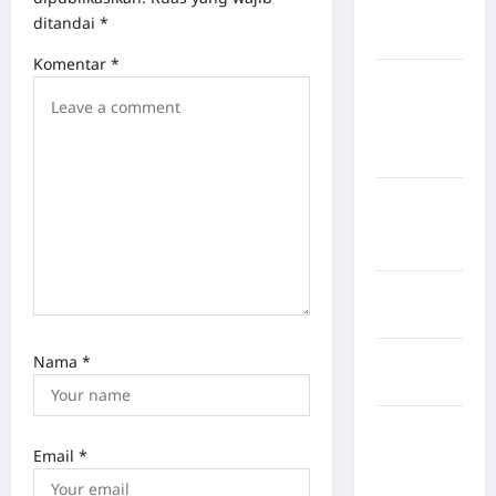
Kabupaten
ditandai
*
Nias Utara
Komentar
*
kabupaten
Ogan
Komering
Ulu Timur
Kabupaten
Pegunungan
Bintang
Kabupaten
Pinrang
Kabupaten
Nama
*
Purbalingga
Kabupaten
Rejang
Email
*
Lebong