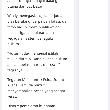
Asen – diduga sebagai dalang
Berita viral
utama dan bos besar
Binjai
Windy menegaskan, jika perjudian
bisa berulang, berpindah lokasi, dan
Blog
tetap hidup, maka publik wajar
Business
mencurigai pembiaran atau
kegagalan sistem penegakan
Buton
hukum.
Tengah
“Hukum tidak mengenal istilah
Cilacap
‘cukup ditutup’. Yang dikenal hukum
adalah: pelaku harus diproses,”
Decor
tegasnya.
Deli
Teguran Moral untuk Polda Sumut
Serdang
Aliansi Pemuda Sumut
Dumai
menyampaikan pesan yang sangat
keras:
Economy
Diam = pembiaran kejahatan
Gaza