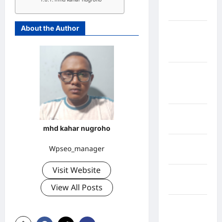
Sangihe
About the Author
Kabupaten
Kotawaringin
Timur
Kabupaten
Kuantan
Singingi
Kabupaten
Kuningan
mhd kahar nugroho
Kabupaten
Wpseo_manager
Mamasa
Visit Website
Kabupaten
Mamuju
View All Posts
Kabupaten
Maros