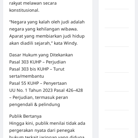
rakyat melawan secara
Jawa Barat
konstitusional.
Jawa
“Negara yang kalah oleh judi adalah
Tengah
negara yang kehilangan wibawa.
kabupaten
Aparat yang membiarkan judi hidup
Banyumas
akan diadili sejarah,” kata Windy.
Kabupaten
Dasar Hukum yang Ditekankan
Bengkulu
Pasal 303 KUHP – Perjudian
Utara
Pasal 303 bis KUHP – Turut
serta/membantu
Kabupaten
Pasal 55 KUHP – Penyertaan
Bireuen
UU No. 1 Tahun 2023 Pasal 426–428
– Perjudian, termasuk peran
Kabupaten
pengendali & pelindung
Boalemo
Publik Bertanya
Kabupaten
Hingga kini, publik menilai tidak ada
Bogor
pergerakan nyata dari penegak
Kabupaten
hukum terkait jaringan yang diduga