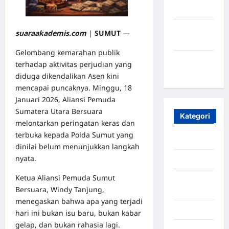
2023
Maret
suaraakademis.com
|
SUMUT
—
2020
Gelombang kemarahan publik
Januari
terhadap aktivitas perjudian yang
2020
diduga dikendalikan Asen kini
mencapai puncaknya. Minggu, 18
Januari 2026, Aliansi Pemuda
Sumatera Utara Bersuara
Kategori
melontarkan peringatan keras dan
terbuka kepada Polda Sumut yang
Aceh
dinilai belum menunjukkan langkah
nyata.
Aceh Besar
Ketua Aliansi Pemuda Sumut
Aceh
Bersuara, Windy Tanjung,
Timur
menegaskan bahwa apa yang terjadi
Aceh Utara
hari ini bukan isu baru, bukan kabar
gelap, dan bukan rahasia lagi.