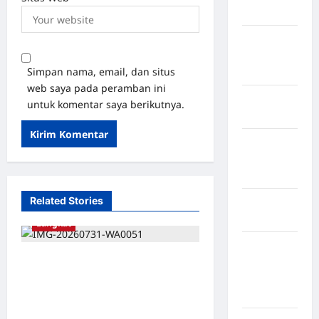
Mukomuko
Kabupaten
Musi
Simpan nama, email, dan situs
Banyuasin
web saya pada peramban ini
Kabupaten
untuk komentar saya berikutnya.
Nias
Kabupaten
Nias
Selatan
Related Stories
Kabupaten
Nias Utara
Langkat
kabupaten
Raya Samosir Angkat Suara
Ogan
Komering
Soal Perjuangan Bidan Desa
Ulu Timur
Pangkalan Siata, AMPAS