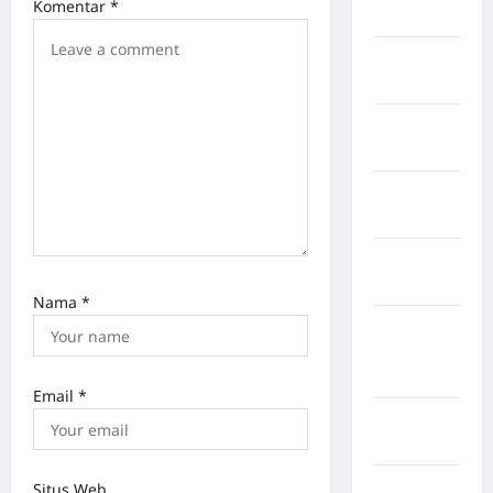
Komentar
*
Singingi
Kabupaten
Kuningan
Kabupaten
Mamasa
Kabupaten
Mamuju
Kabupaten
Maros
Nama
*
Kabupaten
Minahasa
Utara
Email
*
Kabupaten
Morowali
Kabupaten
Situs Web