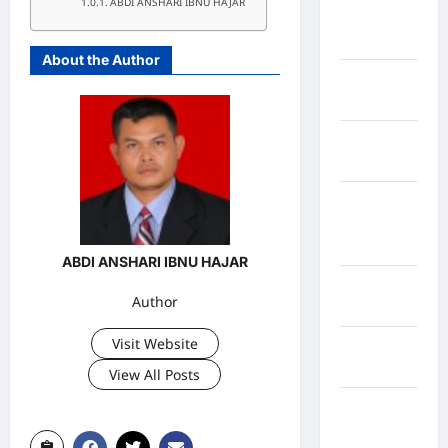
ABDI ANSHARI IBNU HAJAR
Kabupaten
Boalemo
About the Author
Kabupaten
Bogor
Kabupaten
Bulukumba
Kabupaten
Flores
Timur
ABDI ANSHARI IBNU HAJAR
Kabupaten
Author
Garut
Visit Website
Kabupaten
Gowa
View All Posts
Kabupaten
Humbang