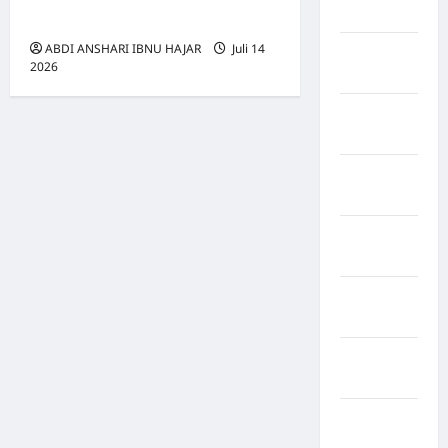
Rappang
Bertindak
ABDI ANSHARI IBNU HAJAR
Juli 14
Kabupaten
2026
0
Sidrap
Kabupaten
Sorong
Kabupaten
Sragen
Kabupaten
Tangerang
Kabupaten
Tanggamus
Kabupaten
Wonosobo
Kabupaten
Yalimo