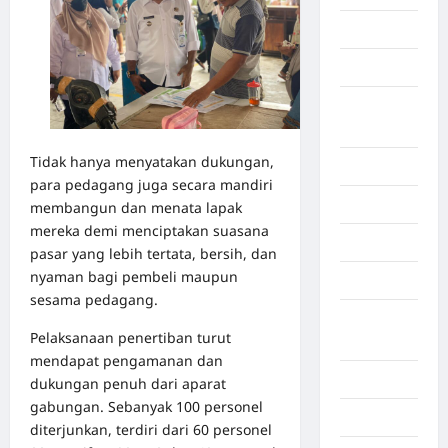
Bekasi
Bengkulu
Benua
Afrika
Tidak hanya menyatakan dukungan,
Berita viral
para pedagang juga secara mandiri
Binjai
membangun dan menata lapak
mereka demi menciptakan suasana
Blog
pasar yang lebih tertata, bersih, dan
nyaman bagi pembeli maupun
Business
sesama pedagang.
Buton
Pelaksanaan penertiban turut
Tengah
mendapat pengamanan dan
Cilacap
dukungan penuh dari aparat
gabungan. Sebanyak 100 personel
Decor
diterjunkan, terdiri dari 60 personel