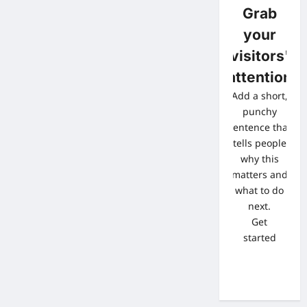
Grab
your
visitors'
attention
Add a short,
punchy
sentence that
tells people
why this
matters and
what to do
next.
Get
started