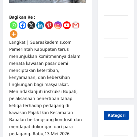
Juli 2025
Bagikan Ke :
Mei 2025
April 2025
Langkat | Suaraakademis.com
Oktober
Pemerintah Kabupaten terus
2023
menunjukkan komitmennya dalam
menata kawasan pasar demi
Maret
menciptakan ketertiban,
2020
kenyamanan, dan kebersihan
Januari
lingkungan bagi masyarakat.
2020
Menindaklanjuti instruksi Bupati,
pelaksanaan penertiban tahap
ketiga terhadap pedagang di
kawasan Pajak Ikan Kecamatan
Kategori
Babalan berlangsung kondusif dan
mendapat dukungan dari para
Aceh
pedagang. Rabu,13 Mei 2026.