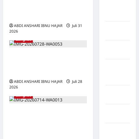
Desak Pemerintah Benahi
Kabupaten
Pegunungan
Infrastruktur dan Layanan
Bintang
Kesehatan
ABDI ANSHARI IBNU HAJAR
Juli 31
Kabupaten
2026
0
Pinrang
Langkat
Kabupaten
Purbalingga
Kesbangpol Kunjungi
Sekretariat DPC GPIE
Kabupaten
Rejang
Langkat
Lebong
ABDI ANSHARI IBNU HAJAR
Juli 28
2026
0
Kabupaten
Langkat
Rote Ndao
Kabupaten
Antrean BBM Lumpuhkan
Sampang
Lalu Lintas di Langkat, Raya
Samosir Desak Pemkab,
Kabupaten
Sidenreng
Polres, dan Dishub Segera