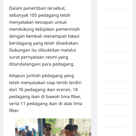
Aceh Besar
Dalam penertiban tersebut,
sebanyak 105 pedagang telah
Aceh
menyatakan kesiapan untuk
Timur
mendukung kebijakan pemerintah
Aceh Utara
dengan kembali menempati lokasi
berdagang yang telah disediakan.
Aljazair
Dukungan itu dibuktikan melalui
surat pernyataan resmi yang
Asahan
ditandatangani para pedagang.
Banda
Adapun jumlah pedagang yang
Aceh
telah menyatakan siap tertib terdiri
Bandung
dari 76 pedagang ikan eceran, 18
pedagang ikan di bawah lima fiber,
Banten
serta 11 pedagang ikan di atas lima
fiber.
Barru
Batam
Beijing