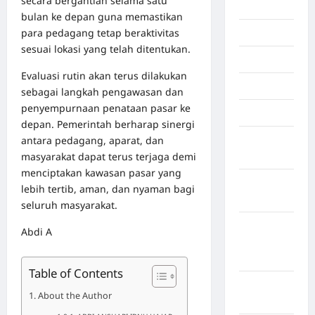
secara bergantian selama satu
Inspiration
bulan ke depan guna memastikan
para pedagang tetap beraktivitas
Internasional
sesuai lokasi yang telah ditentukan.
Jakarta
Evaluasi rutin akan terus dilakukan
Jambi
sebagai langkah pengawasan dan
penyempurnaan penataan pasar ke
Jawa Barat
depan. Pemerintah berharap sinergi
antara pedagang, aparat, dan
Jawa
masyarakat dapat terus terjaga demi
Tengah
menciptakan kawasan pasar yang
kabupaten
lebih tertib, aman, dan nyaman bagi
Banyumas
seluruh masyarakat.
Kabupaten
Abdi A
Bengkulu
Utara
Table of Contents
Kabupaten
About the Author
Bireuen