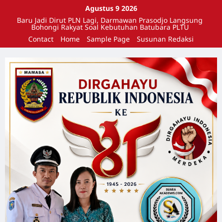
Agustus 9 2026
Baru Jadi Dirut PLN Lagi, Darmawan Prasodjo Langsung
Bohongi Rakyat Soal Kebutuhan Batubara PLTU
Contact
Home
Sample Page
Susunan Redaksi