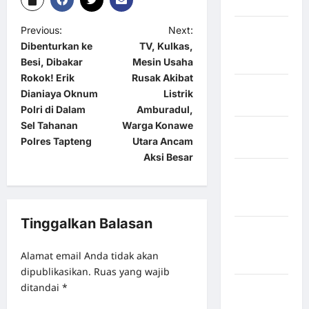
Hasundutan
Kabupaten
Previous:
Next:
Indragiri
Dibenturkan ke
TV, Kulkas,
Hilir
Besi, Dibakar
Mesin Usaha
Rokok! Erik
Rusak Akibat
Kabupaten
Dianiaya Oknum
Listrik
Jayawijaya
Polri di Dalam
Amburadul,
Sel Tahanan
Warga Konawe
Kabupaten
Polres Tapteng
Utara Ancam
Jembrana
Aksi Besar
Kabupaten
Kepulauan
Sangihe
Tinggalkan Balasan
Kabupaten
Kotawaringin
Alamat email Anda tidak akan
Timur
dipublikasikan.
Ruas yang wajib
ditandai
*
Kabupaten
Kuantan