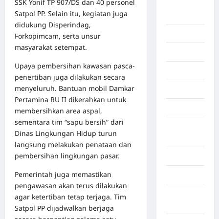
SSK Yonif TP 907/DS dan 40 personel
Deli
Satpol PP. Selain itu, kegiatan juga
Serdang
didukung Disperindag,
Dumai
Forkopimcam, serta unsur
masyarakat setempat.
Economy
Upaya pembersihan kawasan pasca-
Gaza
penertiban juga dilakukan secara
menyeluruh. Bantuan mobil Damkar
Gorontalo
Pertamina RU II dikerahkan untuk
Graphic
membersihkan area aspal,
sementara tim “sapu bersih” dari
Gunung
Dinas Lingkungan Hidup turun
Sitoli
langsung melakukan penataan dan
pembersihan lingkungan pasar.
Gunungsitoli
Pemerintah juga memastikan
Health
pengawasan akan terus dilakukan
Hukum dan
agar ketertiban tetap terjaga. Tim
kiminal
Satpol PP dijadwalkan berjaga