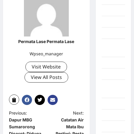
Gaza
Gorontalo
Graphic
Permata Lase Permata Lase
Gunung
Sitoli
Wpseo_manager
Gunungsitoli
Visit Website
Health
View All Posts
Hukum dan
kiminal
Inspiration
Previous:
Next:
Internasional
Dapur MBG
Catatan Air
Jakarta
Sumarorong
Mata Ibu
Disorot: Diduga
Pertiwi: Pesta