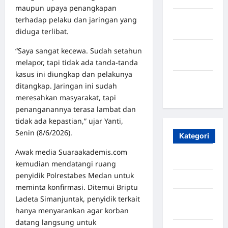
maupun upaya penangkapan
Oktober
terhadap pelaku dan jaringan yang
2023
diduga terlibat.
Maret
“Saya sangat kecewa. Sudah setahun
2020
melapor, tapi tidak ada tanda-tanda
kasus ini diungkap dan pelakunya
Januari
ditangkap. Jaringan ini sudah
2020
meresahkan masyarakat, tapi
penanganannya terasa lambat dan
tidak ada kepastian,” ujar Yanti,
Senin (8/6/2026).
Kategori
Awak media Suaraakademis.com
Aceh
kemudian mendatangi ruang
penyidik Polrestabes Medan untuk
Aceh Besar
meminta konfirmasi. Ditemui Briptu
Ladeta Simanjuntak, penyidik terkait
Aceh
hanya menyarankan agar korban
Timur
datang langsung untuk