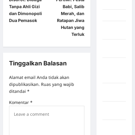
Jambi
Tanpa Ahli Gizi
Babi, Salib
dan Dimonopoli
Merah, dan
Jawa Barat
Dua Pemasok
Ratapan Jiwa
Jawa
Hutan yang
Tengah
Terluk
kabupaten
Banyumas
Tinggalkan Balasan
Kabupaten
Bengkulu
Alamat email Anda tidak akan
Utara
dipublikasikan.
Ruas yang wajib
Kabupaten
ditandai
*
Bireuen
Komentar
*
Kabupaten
Boalemo
Kabupaten
Bogor