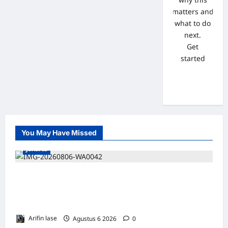
matters and
what to do
next.
Get
started
You May Have Missed
Jakarta
*Hutama Karya Dukung Gerakan Nasional
Zero ODOL Melalui Kampanye Selamat
Sampai Tujuan (SETUJU
Arifin lase
Agustus 6 2026
0