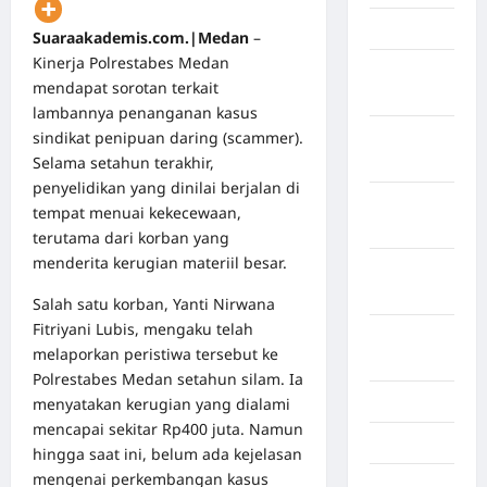
April 2026
Suaraakademis.com.|Medan
–
Kinerja Polrestabes Medan
Maret
mendapat sorotan terkait
2026
lambannya penanganan kasus
sindikat penipuan daring (scammer).
Februari
Selama setahun terakhir,
2026
penyelidikan yang dinilai berjalan di
Januari
tempat menuai kekecewaan,
2026
terutama dari korban yang
menderita kerugian materiil besar.
Desember
2025
Salah satu korban, Yanti Nirwana
Fitriyani Lubis, mengaku telah
September
melaporkan peristiwa tersebut ke
2025
Polrestabes Medan setahun silam. Ia
Juli 2025
menyatakan kerugian yang dialami
mencapai sekitar Rp400 juta. Namun
Mei 2025
hingga saat ini, belum ada kejelasan
mengenai perkembangan kasus
April 2025