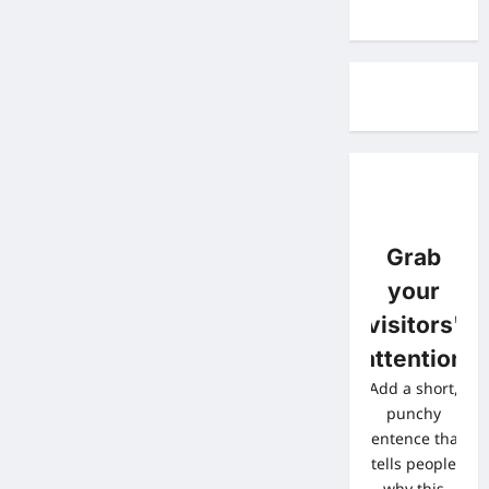
Grab
your
visitors'
attention
Add a short,
punchy
sentence that
tells people
why this