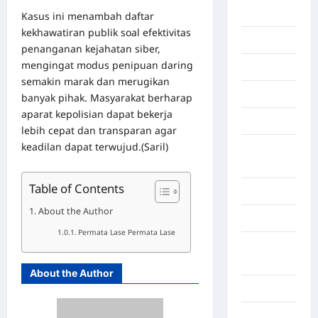
Afrika
Kasus ini menambah daftar
kekhawatiran publik soal efektivitas
Berita viral
penanganan kejahatan siber,
mengingat modus penipuan daring
Binjai
semakin marak dan merugikan
Blog
banyak pihak. Masyarakat berharap
aparat kepolisian dapat bekerja
Business
lebih cepat dan transparan agar
keadilan dapat terwujud.(Saril)
Buton
Tengah
Table of Contents
Cilacap
About the Author
Decor
Permata Lase Permata Lase
Deli
Serdang
About the Author
Dumai
Economy