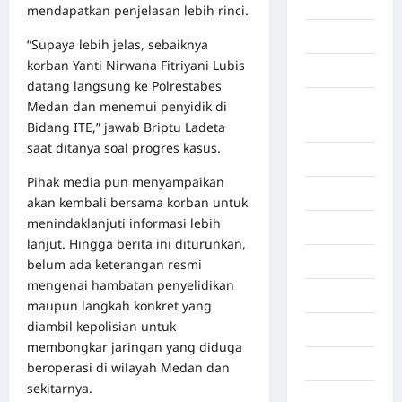
Aceh Utara
mendapatkan penjelasan lebih rinci.
Aljazair
“Supaya lebih jelas, sebaiknya
korban Yanti Nirwana Fitriyani Lubis
Asahan
datang langsung ke Polrestabes
Banda
Medan dan menemui penyidik di
Aceh
Bidang ITE,” jawab Briptu Ladeta
saat ditanya soal progres kasus.
Bandung
Pihak media pun menyampaikan
Banten
akan kembali bersama korban untuk
menindaklanjuti informasi lebih
Barru
lanjut. Hingga berita ini diturunkan,
Batam
belum ada keterangan resmi
mengenai hambatan penyelidikan
Beijing
maupun langkah konkret yang
diambil kepolisian untuk
Bekasi
membongkar jaringan yang diduga
Bengkulu
beroperasi di wilayah Medan dan
sekitarnya.
Benua