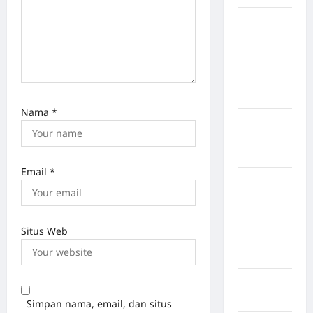
Kabupaten
Bulukumba
Kabupaten
Flores
Timur
Nama
*
Kabupaten
Humbang
Hasundutan
Email
*
Kabupaten
Indragiri
Hilir
Situs Web
Kabupaten
Jayawijaya
Kabupaten
Jembrana
Simpan nama, email, dan situs