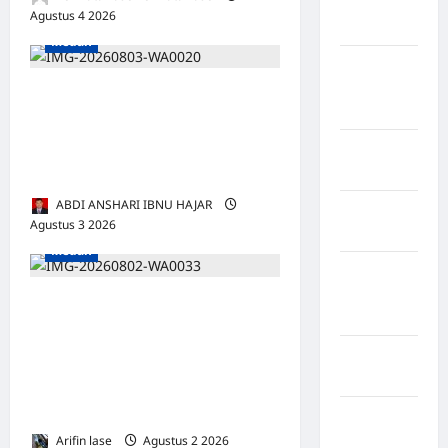
Kabupaten
Agustus 4 2026
0
Maros
Medan
Kabupaten
Minahasa
Pentingnya Melaksanakan
Utara
Penelitian dan Pengabdian
Kepada Masyarakat untuk
Kabupaten
Morowali
Profesionalisme Dosen
ABDI ANSHARI IBNU HAJAR
Kabupaten
Agustus 3 2026
0
Mukomuko
Medan
Kabupaten
Musi
Musyawarah Luar Biasa
Banyuasin
PABANSU Sumatera Utara
Kabupaten
Tetapkan Abdul Rahman, SE
Nias
sebagai Ketua DPP Secara
Aklamasi
Kabupaten
Nias
Arifin lase
Agustus 2 2026
0