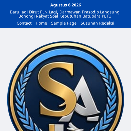
Agustus 6 2026
Baru Jadi Dirut PLN Lagi, Darmawan Prasodjo Langsung
Bohongi Rakyat Soal Kebutuhan Batubara PLTU
Contact
Home
Sample Page
Susunan Redaksi