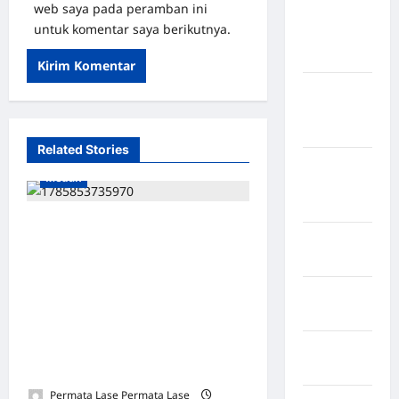
web saya pada peramban ini
Kabupaten
untuk komentar saya berikutnya.
Kepulauan
Sangihe
Kabupaten
Kotawaringin
Timur
Related Stories
Kabupaten
Medan
Kuantan
Singingi
PAULUS PERINGATAN GULO,
Kabupaten
S.H., M.H. SAH PIMPIN
Kuningan
PEMUDA DEMOKRASI
Kabupaten
INDONESIA SUMATERA
Mamasa
UTARA: BERLANDASKAN
HUKUM, SIAP MENGABDI
Kabupaten
Mamuju
UNTUK RAKYAT
Permata Lase Permata Lase