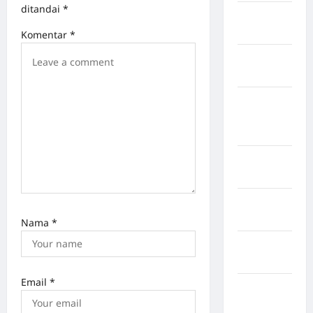
ditandai
*
Kabupaten
Rote Ndao
Komentar
*
Kabupaten
Sampang
Kabupaten
Sidenreng
Rappang
Kabupaten
Sidrap
Kabupaten
Sorong
Nama
*
Kabupaten
Sragen
Email
*
Kabupaten
Tangerang