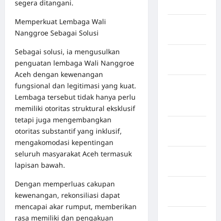
segera ditangani.
Jawa Barat
Memperkuat Lembaga Wali
Jawa
Nanggroe Sebagai Solusi
Tengah
Sebagai solusi, ia mengusulkan
kabupaten
penguatan lembaga Wali Nanggroe
Banyumas
Aceh dengan kewenangan
Kabupaten
fungsional dan legitimasi yang kuat.
Bengkulu
Lembaga tersebut tidak hanya perlu
Utara
memiliki otoritas struktural eksklusif
tetapi juga mengembangkan
Kabupaten
otoritas substantif yang inklusif,
Bireuen
mengakomodasi kepentingan
seluruh masyarakat Aceh termasuk
Kabupaten
lapisan bawah.
Boalemo
Dengan memperluas cakupan
Kabupaten
kewenangan, rekonsiliasi dapat
Bogor
mencapai akar rumput, memberikan
Kabupaten
rasa memiliki dan pengakuan