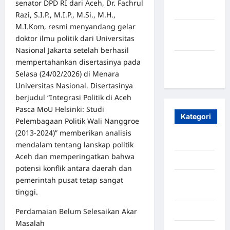
senator DPD RI dari Aceh, Dr. Fachrul
2023
Razi, S.I.P., M.I.P., M.Si., M.H.,
M.I.Kom, resmi menyandang gelar
Maret
doktor ilmu politik dari Universitas
2020
Nasional Jakarta setelah berhasil
Januari
mempertahankan disertasinya pada
2020
Selasa (24/02/2026) di Menara
Universitas Nasional. Disertasinya
berjudul “Integrasi Politik di Aceh
Pasca MoU Helsinki: Studi
Kategori
Pelembagaan Politik Wali Nanggroe
(2013-2024)” memberikan analisis
Aceh
mendalam tentang lanskap politik
Aceh dan memperingatkan bahwa
Aceh Besar
potensi konflik antara daerah dan
pemerintah pusat tetap sangat
Aceh
tinggi.
Timur
Perdamaian Belum Selesaikan Akar
Aceh Utara
Masalah