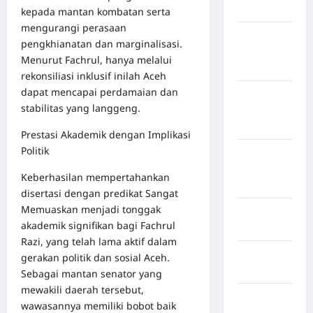
Bulukumba
kepada mantan kombatan serta
mengurangi perasaan
Kabupaten
pengkhianatan dan marginalisasi.
Flores
Menurut Fachrul, hanya melalui
Timur
rekonsiliasi inklusif inilah Aceh
dapat mencapai perdamaian dan
Kabupaten
stabilitas yang langgeng.
Humbang
Hasundutan
Prestasi Akademik dengan Implikasi
Politik
Kabupaten
Indragiri
Keberhasilan mempertahankan
Hilir
disertasi dengan predikat Sangat
Memuaskan menjadi tonggak
Kabupaten
akademik signifikan bagi Fachrul
Jayawijaya
Razi, yang telah lama aktif dalam
Kabupaten
gerakan politik dan sosial Aceh.
Jembrana
Sebagai mantan senator yang
mewakili daerah tersebut,
Kabupaten
wawasannya memiliki bobot baik
Kepulauan