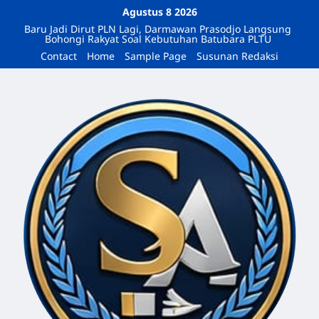
Agustus 8 2026
Baru Jadi Dirut PLN Lagi, Darmawan Prasodjo Langsung
Bohongi Rakyat Soal Kebutuhan Batubara PLTU
Contact
Home
Sample Page
Susunan Redaksi