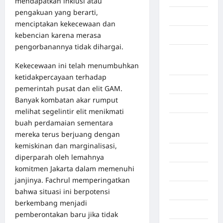
mendapatkan inklusi atau
pengakuan yang berarti,
Gorontalo
menciptakan kekecewaan dan
kebencian karena merasa
Graphic
pengorbanannya tidak dihargai.
Gunung
Kekecewaan ini telah menumbuhkan
Sitoli
ketidakpercayaan terhadap
Gunungsitoli
pemerintah pusat dan elit GAM.
Banyak kombatan akar rumput
Health
melihat segelintir elit menikmati
buah perdamaian sementara
Hukum dan
mereka terus berjuang dengan
kiminal
kemiskinan dan marginalisasi,
Inspiration
diperparah oleh lemahnya
komitmen Jakarta dalam memenuhi
Internasional
janjinya. Fachrul memperingatkan
Jakarta
bahwa situasi ini berpotensi
berkembang menjadi
Jambi
pemberontakan baru jika tidak