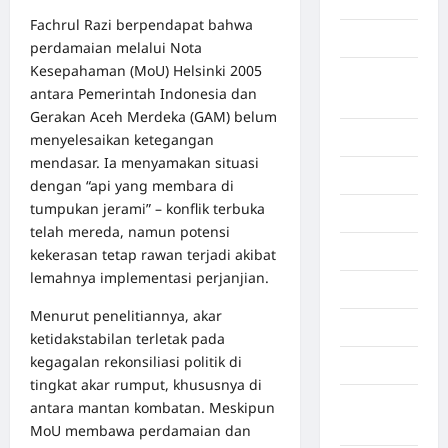
Aljazair
Fachrul Razi berpendapat bahwa
Asahan
perdamaian melalui Nota
Kesepahaman (MoU) Helsinki 2005
Banda
antara Pemerintah Indonesia dan
Aceh
Gerakan Aceh Merdeka (GAM) belum
Bandung
menyelesaikan ketegangan
mendasar. Ia menyamakan situasi
Banten
dengan “api yang membara di
tumpukan jerami” – konflik terbuka
Barru
telah mereda, namun potensi
Batam
kekerasan tetap rawan terjadi akibat
lemahnya implementasi perjanjian.
Beijing
Menurut penelitiannya, akar
Bekasi
ketidakstabilan terletak pada
kegagalan rekonsiliasi politik di
Bengkulu
tingkat akar rumput, khususnya di
Benua
antara mantan kombatan. Meskipun
Afrika
MoU membawa perdamaian dan