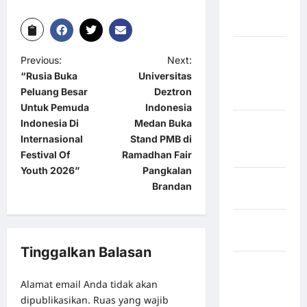
Kabupaten
Nias Utara
kabupaten
Previous:
Next:
Ogan
“Rusia Buka
Universitas
Komering
Peluang Besar
Deztron
Ulu Timur
Untuk Pemuda
Indonesia
Indonesia Di
Medan Buka
Kabupaten
Internasional
Stand PMB di
Pegunungan
Festival Of
Ramadhan Fair
Bintang
Youth 2026”
Pangkalan
Kabupaten
Brandan
Pinrang
Kabupaten
Purbalingga
Tinggalkan Balasan
Kabupaten
Rejang
Alamat email Anda tidak akan
Lebong
dipublikasikan.
Ruas yang wajib