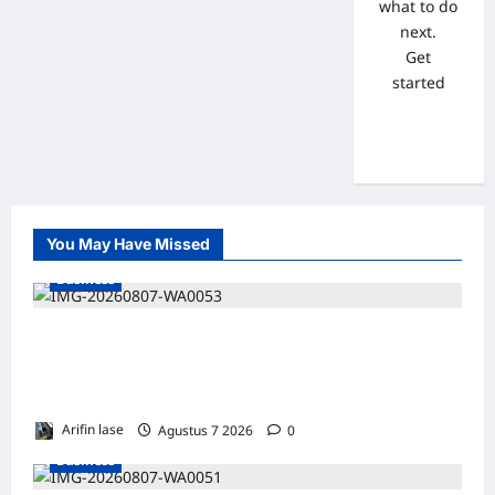
what to do
next.
Get
started
You May Have Missed
Business
Soal 10 Tiang Listrik di Gresik Tumbang
Hingga Lukai Warga dan Rusak Mobil, GM
PLN UID Jatim Bungkam
Arifin lase
Agustus 7 2026
0
Business