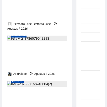
MENYESATKAN:
Kendari
KEWENANGAN TETAP DI
Konawe
TANGAN PRESIDEN
Utara
Permata Lase Permata Lase
Konoha
Agustus 7 2026
0
Nasional
Kota Binjai
Kota
Sampah Menumpuk
Mamuju
Sepekan di Lorong Cinta
Maju Subulussalam, Warga
Kota
Parepare
Keluhkan Bau Menyengat
Arifin lase
Agustus 7 2026
0
Kota
Jakarta
Tangerang
Kotawaringin
Oknum Polisi Kebon Jeruk
Timur
Jadi Backing Mafia Tanah
LABUHAN
Merampas Hak Keluarga