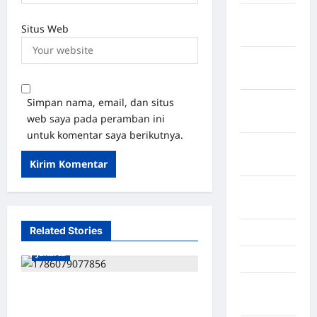
Kabupaten
Situs Web
Tanggamus
Kabupaten
Wonosobo
Simpan nama, email, dan situs
Kabupaten
web saya pada peramban ini
Yalimo
untuk komentar saya berikutnya.
Kalimantan
Barat
Kalimantan
Tengah
Related Stories
Karawang
Jakarta
Karo
Kayuagung
ISU SURPRES PERGANTIAN
Palembang
KAPOLRI DINILAI