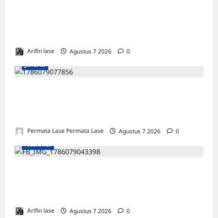
Perayaan HUT ke 14, PP IWO Bagikan Bea
Siswa Untuk 8 Siswa SD Muhammadiyah 16
Jakse
Arifin lase
Agustus 7 2026
0
Jakarta
ISU SURPRES PERGANTIAN KAPOLRI
DINILAI MENYESATKAN: KEWENANGAN
TETAP DI TANGAN PRESIDEN
Permata Lase Permata Lase
Agustus 7 2026
0
Nasional
Sampah Menumpuk Sepekan di Lorong Cinta
Maju Subulussalam, Warga Keluhkan Bau
Menyengat
Arifin lase
Agustus 7 2026
0