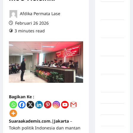
Maret
Afdika Permata Lase
2026
Februari 26 2026
Februari
3 minutes read
0 comments
2026
Januari
2026
Desember
2025
September
2025
Bagikan Ke :
Juli 2025
Mei 2025
April 2025
Suaraakademis.com.|Jakarta
–
Tokoh politik Indonesia dan mantan
Oktober