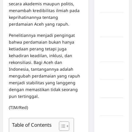
secara akademis maupun politis,
Sangihe
menambah kredibilitas ilmiah pada
keprihatinannya tentang
Kabupaten
perdamaian Aceh yang rapuh.
Kotawaringin
Timur
Penelitiannya menjadi pengingat
bahwa perdamaian bukan hanya
Kabupaten
ketiadaan perang tetapi juga
Kuantan
kehadiran keadilan, inklusi, dan
Singingi
rekonsiliasi. Bagi Aceh dan
Kabupaten
Indonesia, tantangannya adalah
Kuningan
mengubah perdamaian yang rapuh
menjadi stabilitas yang langgeng
Kabupaten
dengan memastikan tidak seorang
Mamasa
pun tertinggal.
Kabupaten
(TIM/Red)
Mamuju
Kabupaten
Table of Contents
Maros