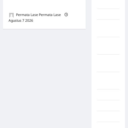
BATU
Ambar Witjaksono Sutarman
Lampung
Permata Lase Permata Lase
Agustus 7 2026
0
Lampung
Barat
Lampung
Selatan
Lampung
Tengah
Lampung
Timur
Langkat
Majalengka
Makasar
Maluku