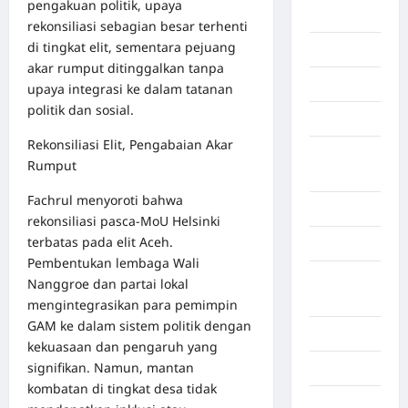
pengakuan politik, upaya
Berita viral
rekonsiliasi sebagian besar terhenti
di tingkat elit, sementara pejuang
Binjai
akar rumput ditinggalkan tanpa
Blog
upaya integrasi ke dalam tatanan
politik dan sosial.
Business
Rekonsiliasi Elit, Pengabaian Akar
Buton
Rumput
Tengah
Fachrul menyoroti bahwa
Cilacap
rekonsiliasi pasca-MoU Helsinki
terbatas pada elit Aceh.
Decor
Pembentukan lembaga Wali
Deli
Nanggroe dan partai lokal
Serdang
mengintegrasikan para pemimpin
GAM ke dalam sistem politik dengan
Dumai
kekuasaan dan pengaruh yang
signifikan. Namun, mantan
Economy
kombatan di tingkat desa tidak
Gaza