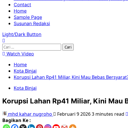
Menu
Contact
Home
Sample Page
Susunan Redaksi
Light/Dark Button
Cari
untuk:
Watch Video
Home
Kota Binjai
Korupsi Lahan Rp41 Miliar, Kini Mau Bebas Bersyarat
Kota Binjai
Korupsi Lahan Rp41 Miliar, Kini Mau
mhd kahar nugroho
Februari 9 2026
3 minutes read
Bagikan Ke :