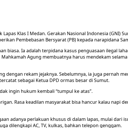
k Lapas Klas I Medan. Gerakan Nasional Indonesia (GNI) 
erikan Pembebasan Bersyarat (PB) kepada narapidana Sam
 biasa. Ia adalah terpidana kasus penguasaan ilegal lahan 
asi Mahkamah Agung membuatnya harus mendekam selama 1 ta
ing dengan rekam jejaknya. Sebelumnya, ia juga pernah me
 tercatat sebagai Ketua DPD ormas besar di Sumut.
idak ingin hukum kembali “tumpul ke atas”.
igan. Rasa keadilan masyarakat bisa hancur kalau napi den
aan adanya perlakuan khusus di dalam lapas, mulai dari i
uga dilengkapi AC, TV, kulkas, bahkan telepon genggam.