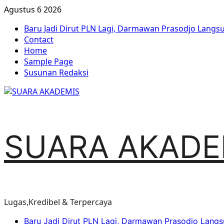
Skip
Agustus 6 2026
to
Baru Jadi Dirut PLN Lagi, Darmawan Prasodjo Lang
content
Contact
Home
Sample Page
Susunan Redaksi
SUARA AKADE
Lugas,Kredibel & Terpercaya
Primary
Baru Jadi Dirut PLN Lagi, Darmawan Prasodjo Lang