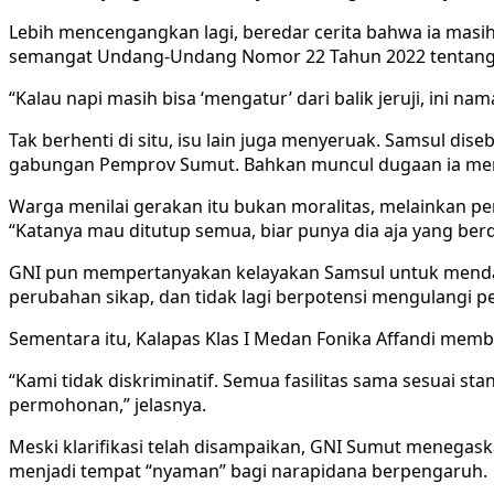
Lebih mencengangkan lagi, beredar cerita bahwa ia masih b
semangat Undang-Undang Nomor 22 Tahun 2022 tentang 
“Kalau napi masih bisa ‘mengatur’ dari balik jeruji, ini n
Tak berhenti di situ, isu lain juga menyeruak. Samsul d
gabungan Pemprov Sumut. Bahkan muncul dugaan ia men
Warga menilai gerakan itu bukan moralitas, melainkan pe
“Katanya mau ditutup semua, biar punya dia aja yang berdi
GNI pun mempertanyakan kelayakan Samsul untuk mendap
perubahan sikap, dan tidak lagi berpotensi mengulangi per
Sementara itu, Kalapas Klas I Medan Fonika Affandi memb
“Kami tidak diskriminatif. Semua fasilitas sama sesuai s
permohonan,” jelasnya.
Meski klarifikasi telah disampaikan, GNI Sumut menegask
menjadi tempat “nyaman” bagi narapidana berpengaruh.