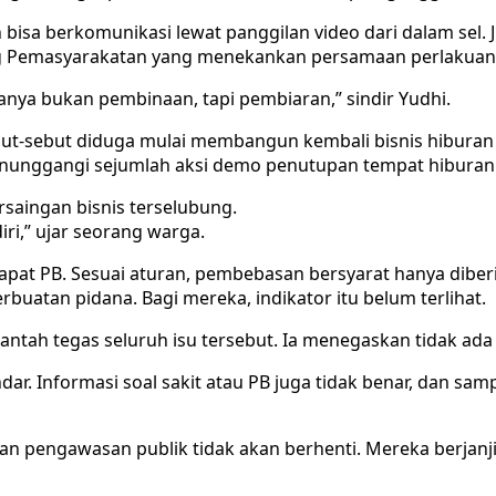
isa berkomunikasi lewat panggilan video dari dalam sel. Ji
Pemasyarakatan yang menekankan persamaan perlakuan b
amanya bukan pembinaan, tapi pembiaran,” sindir Yudhi.
isebut-sebut diduga mulai membangun kembali bisnis hibur
unggangi sejumlah aksi demo penutupan tempat hiburan 
rsaingan bisnis terselubung.
ri,” ujar seorang warga.
at PB. Sesuai aturan, pembebasan bersyarat hanya diber
buatan pidana. Bagi mereka, indikator itu belum terlihat.
antah tegas seluruh isu tersebut. Ia menegaskan tidak ada
tandar. Informasi soal sakit atau PB juga tidak benar, dan
an pengawasan publik tidak akan berhenti. Mereka berjanj