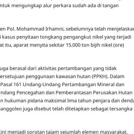
ntuk mengungkap alur perkara sudah ada di tangan
igjen Pol. Mohammad Irhamni, sebelumnya telah menjelaska
kasus penyitaan tongkang pengangkut nikel yang terjadi
tu, aparat menyita sekitar 15.000 ton bijih nikel (ore)
duga berasal dari aktivitas pertambangan yang tidak
 persetujuan penggunaan kawasan hutan (PPKH). Dalam
an Pasal 161 Undang-Undang Pertambangan Mineral dan
g-Undang Pencegahan dan Pemberantasan Perusakan Hutan
an hukuman pidana maksimal lima tahun penjara dan dend
Sanggoleo juga disebut telah ditetapkan sebagai tersangka
ini menjadi sorotan tajam sejumlah elemen masyarakat.