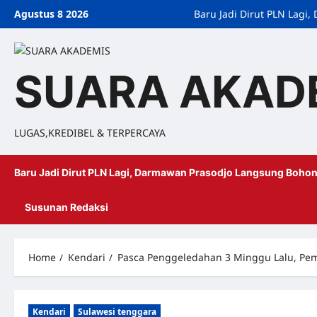
Agustus 8 2026
Baru Jadi Dirut PLN Lag
SUARA AKAD
LUGAS,KREDIBEL & TERPERCAYA
Baru Jadi Dirut PLN Lagi, Darmawan Prasodjo Langsung Bohon
Susunan Redaksi
Home
Kendari
Pasca Penggeledahan 3 Minggu Lalu, Pem
Kendari
Sulawesi tenggara