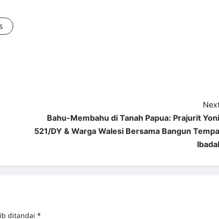
s
Next
Bahu-Membahu di Tanah Papua: Prajurit Yoni
521/DY & Warga Walesi Bersama Bangun Tempa
Ibada
ib ditandai
*