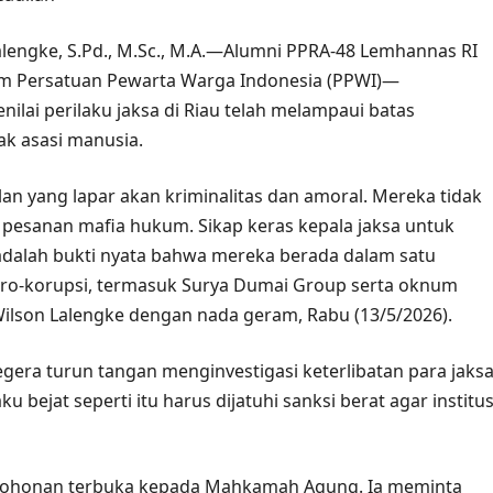
alengke, S.Pd., M.Sc., M.A.—Alumni PPRA-48 Lemhannas RI
um Persatuan Pewarta Warga Indonesia (PPWI)—
ilai perilaku jaksa di Riau telah melampaui batas
k asasi manusia.
lan yang lapar akan kriminalitas dan amoral. Mereka tidak
pesanan mafia hukum. Sikap keras kepala jaksa untuk
dalah bukti nyata bahwa mereka berada dalam satu
ro-korupsi, termasuk Surya Dumai Group serta oknum
Wilson Lalengke dengan nada geram, Rabu (13/5/2026).
gera turun tangan menginvestigasi keterlibatan para jaks
u bejat seperti itu harus dijatuhi sanksi berat agar institus
ermohonan terbuka kepada Mahkamah Agung. Ia meminta