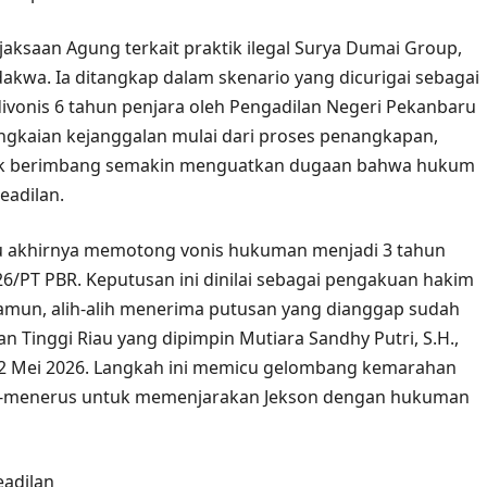
jaksaan Agung terkait praktik ilegal Surya Dumai Group,
rdakwa. Ia ditangkap dalam skenario yang dicurigai sebagai
vonis 6 tahun penjara oleh Pengadilan Negeri Pekanbaru
ngkaian kejanggalan mulai dari proses penangkapan,
idak berimbang semakin menguatkan dugaan bahwa hukum
eadilan.
iau akhirnya memotong vonis hukuman menjadi 3 tahun
6/PT PBR. Keputusan ini dinilai sebagai pengakuan hakim
mun, alih-alih menerima putusan yang dianggap sudah
n Tinggi Riau yang dipimpin Mutiara Sandhy Putri, S.H.,
12 Mei 2026. Langkah ini memicu gelombang kemarahan
s-menerus untuk memenjarakan Jekson dengan hukuman
eadilan