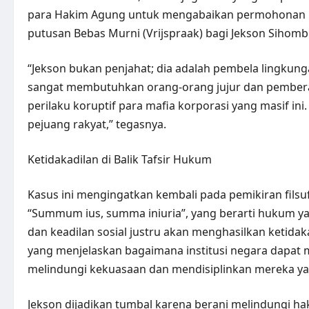
para Hakim Agung untuk mengabaikan permohonan ka
putusan Bebas Murni (Vrijspraak) bagi Jekson Sihomb
“Jekson bukan penjahat; dia adalah pembela lingkunga
sangat membutuhkan orang-orang jujur dan pembera
perilaku koruptif para mafia korporasi yang masif i
pejuang rakyat,” tegasnya.
Ketidakadilan di Balik Tafsir Hukum
Kasus ini mengingatkan kembali pada pemikiran filsu
“Summum ius, summa iniuria”, yang berarti hukum ya
dan keadilan sosial justru akan menghasilkan ketidaka
yang menjelaskan bagaimana institusi negara dapat 
melindungi kekuasaan dan mendisiplinkan mereka y
Jekson dijadikan tumbal karena berani melindungi hak