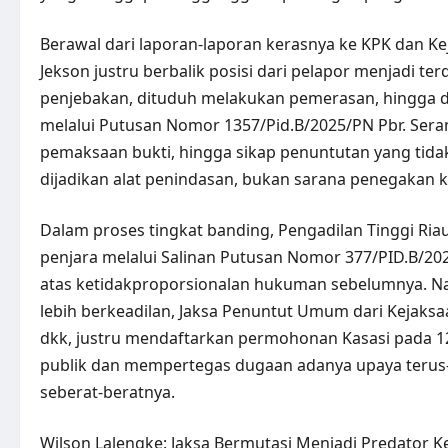
Berawal dari laporan-laporan kerasnya ke KPK dan Ke
Jekson justru berbalik posisi dari pelapor menjadi te
penjebakan, dituduh melakukan pemerasan, hingga di
melalui Putusan Nomor 1357/Pid.B/2025/PN Pbr. Sera
pemaksaan bukti, hingga sikap penuntutan yang t
dijadikan alat penindasan, bukan sarana penegakan k
Dalam proses tingkat banding, Pengadilan Tinggi R
penjara melalui Salinan Putusan Nomor 377/PID.B/202
atas ketidakproporsionalan hukuman sebelumnya. Na
lebih berkeadilan, Jaksa Penuntut Umum dari Kejaksaa
dkk, justru mendaftarkan permohonan Kasasi pada 
publik dan mempertegas dugaan adanya upaya teru
seberat-beratnya.
Wilson Lalengke: Jaksa Bermutasi Menjadi Predator K