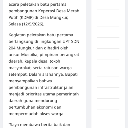
acara peletakan batu pertama
Aceh Besar
pembangunan Koperasi Desa Merah
Aceh
Putih (KDMP) di Desa Mungkur,
Timur
Selasa (12/5/2026).
Aceh Utara
Kegiatan peletakan batu pertama
berlangsung di lingkungan UPT SDN
Aljazair
204 Mungkur dan dihadiri oleh
Asahan
unsur Muspika, pimpinan perangkat
daerah, kepala desa, tokoh
Banda
masyarakat, serta ratusan warga
Aceh
setempat. Dalam arahannya, Bupati
menyampaikan bahwa
Bandung
pembangunan infrastruktur jalan
Banten
menjadi prioritas utama pemerintah
daerah guna mendorong
Barru
pertumbuhan ekonomi dan
mempermudah akses warga.
Batam
“Saya membawa berita baik dan
Beijing