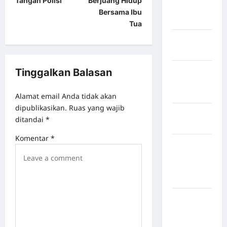
Tangan Polisi
Berjuang Hidup
Musi
Bersama Ibu
Banyuasin
Tua
Kabupaten
Nias
Kabupaten
Tinggalkan Balasan
Nias
Selatan
Alamat email Anda tidak akan
dipublikasikan.
Ruas yang wajib
Kabupaten
ditandai
*
Nias Utara
Komentar
*
kabupaten
Ogan
Komering
Ulu Timur
Kabupaten
Pegunungan
Bintang