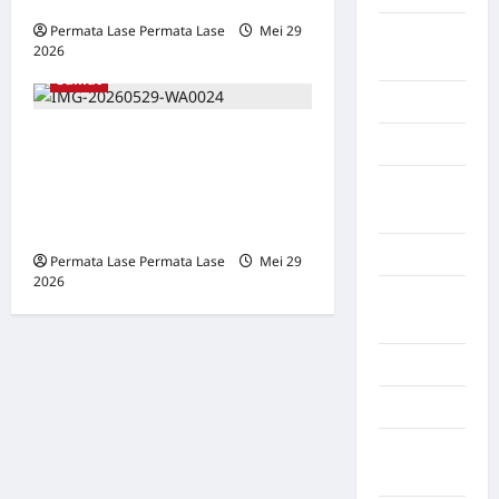
Kebakaran 2 Rumah Warga
Permata Lase Permata Lase
Mei 29
Kalimantan
Kabupaten Humbang Hasundutan
2026
0
Tengah
Sumut
Karawang
SPSI Parlilitan: Hadir di
Karo
Tengah Musibah, Serahkan
Kayuagung
Bantuan untuk Korban
Palembang
Kebakaran
Kendari
Permata Lase Permata Lase
Mei 29
2026
0
Konawe
Utara
Konoha
Kota Binjai
Kota
Mamuju