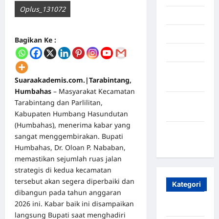
Oplus_131072
Juli 2025
Mei 2025
Bagikan Ke :
April 2025
Oktober
Suaraakademis.com.|Tarabintang,
2023
Humbahas
– Masyarakat Kecamatan
Maret
Tarabintang dan Parlilitan,
2020
Kabupaten Humbang Hasundutan
(Humbahas), menerima kabar yang
Januari
sangat menggembirakan. Bupati
2020
Humbahas, Dr. Oloan P. Nababan,
memastikan sejumlah ruas jalan
strategis di kedua kecamatan
tersebut akan segera diperbaiki dan
Kategori
dibangun pada tahun anggaran
2026 ini. Kabar baik ini disampaikan
Aceh
langsung Bupati saat menghadiri