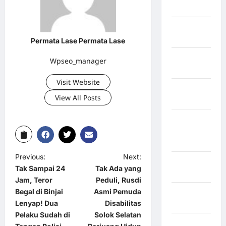
Kuningan
Kabupaten
Mamasa
Permata Lase Permata Lase
Kabupaten
Wpseo_manager
Mamuju
Visit Website
Kabupaten
View All Posts
Maros
Kabupaten
Minahasa
Utara
Previous:
Next:
Kabupaten
Tak Sampai 24
Tak Ada yang
Morowali
Jam, Teror
Peduli, Rusdi
Begal di Binjai
Asmi Pemuda
Kabupaten
Lenyap! Dua
Disabilitas
Mukomuko
Pelaku Sudah di
Solok Selatan
Kabupaten