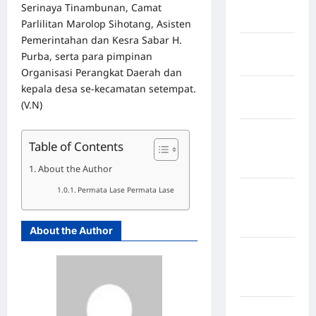
Indragiri
Serinaya Tinambunan, Camat
Hilir
Parlilitan Marolop Sihotang, Asisten
Pemerintahan dan Kesra Sabar H.
Kabupaten
Purba, serta para pimpinan
Jayawijaya
Organisasi Perangkat Daerah dan
kepala desa se-kecamatan setempat.
Kabupaten
(V.N)
Jembrana
Kabupaten
Table of Contents
Kepulauan
Sangihe
About the Author
Permata Lase Permata Lase
Kabupaten
Kotawaringin
Timur
About the Author
Kabupaten
Kuantan
Singingi
Kabupaten