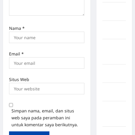
Kabupaten
Pinrang
Kabupaten
Nama
*
Purbalingga
Kabupaten
Rejang
Email
*
Lebong
Kabupaten
Rote Ndao
Situs Web
Kabupaten
Sampang
Kabupaten
Simpan nama, email, dan situs
Sidenreng
web saya pada peramban ini
Rappang
untuk komentar saya berikutnya.
Kabupaten