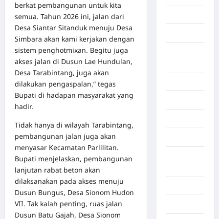
berkat pembangunan untuk kita
Bekasi
semua. Tahun 2026 ini, jalan dari
Desa Siantar Sitanduk menuju Desa
Bengkulu
Simbara akan kami kerjakan dengan
sistem penghotmixan. Begitu juga
Benua
akses jalan di Dusun Lae Hundulan,
Afrika
Desa Tarabintang, juga akan
Berita viral
dilakukan pengaspalan,” tegas
Bupati di hadapan masyarakat yang
Binjai
hadir.
Blog
Tidak hanya di wilayah Tarabintang,
pembangunan jalan juga akan
Business
menyasar Kecamatan Parlilitan.
Buton
Bupati menjelaskan, pembangunan
Tengah
lanjutan rabat beton akan
dilaksanakan pada akses menuju
Cilacap
Dusun Bungus, Desa Sionom Hudon
VII. Tak kalah penting, ruas jalan
Decor
Dusun Batu Gajah, Desa Sionom