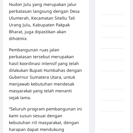
Deli
Hudon Julu yang merupakan jalur
Serdang
perbatasan langsung dengan Desa
Ulumerah, Kecamatan Sitellu Tali
Dumai
Urang Julu, Kabupaten Pakpak
Bharat, juga dipastikan akan
Economy
dihotmix.
Gaza
Pembangunan ruas jalan
Gorontalo
perbatasan tersebut merupakan
hasil koordinasi intensif yang telah
Graphic
dilakukan Bupati Humbahas dengan
Gubernur Sumatera Utara, untuk
Gunung
menjawab kebutuhan mendesak
Sitoli
masyarakat yang telah menanti
Gunungsitoli
sejak lama.
Health
“Seluruh program pembangunan ini
kami susun sesuai dengan
Hukum dan
kebutuhan riil masyarakat, dengan
kiminal
harapan dapat mendukung