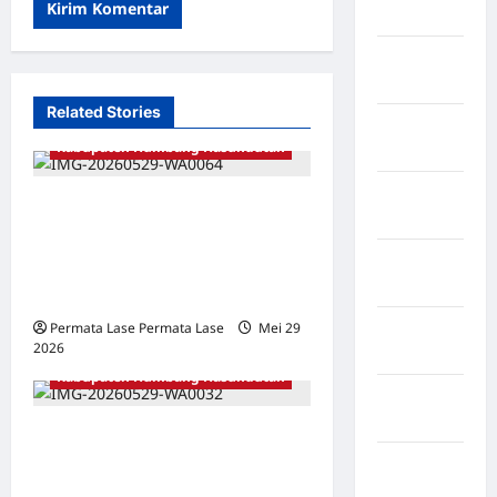
Sidrap
Kabupaten
Sorong
Related Stories
Kabupaten
Kabupaten Humbang Hasundutan
Sragen
Kabupaten
Diwakili Kadis Sosial,
Tangerang
Pemkab Humbahas Salurkan
Kabupaten
Bantuan untuk Korban
Tanggamus
Kebakaran Sihas Dolok II
Kabupaten
Permata Lase Permata Lase
Mei 29
2026
0
Wonosobo
Kabupaten Humbang Hasundutan
Kabupaten
Yalimo
Kawal Samudera: Babinsa
Kalimantan
Koramil 11/Parlilitan Tangani
Barat