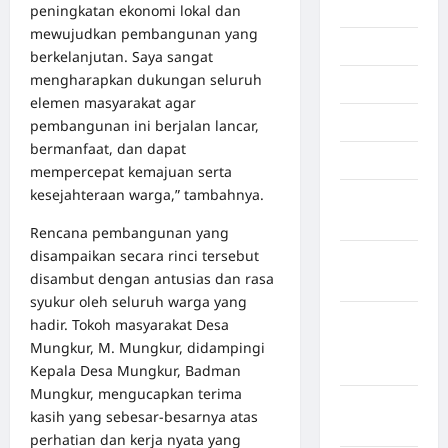
Inspiration
peningkatan ekonomi lokal dan
mewujudkan pembangunan yang
Internasional
berkelanjutan. Saya sangat
mengharapkan dukungan seluruh
Jakarta
elemen masyarakat agar
Jambi
pembangunan ini berjalan lancar,
bermanfaat, dan dapat
Jawa Barat
mempercepat kemajuan serta
kesejahteraan warga,” tambahnya.
Jawa
Tengah
Rencana pembangunan yang
disampaikan secara rinci tersebut
kabupaten
disambut dengan antusias dan rasa
Banyumas
syukur oleh seluruh warga yang
Kabupaten
hadir. Tokoh masyarakat Desa
Bengkulu
Mungkur, M. Mungkur, didampingi
Utara
Kepala Desa Mungkur, Badman
Mungkur, mengucapkan terima
Kabupaten
kasih yang sebesar-besarnya atas
Bireuen
perhatian dan kerja nyata yang