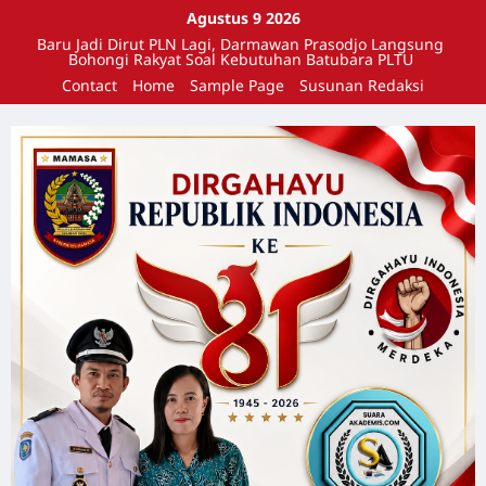
Agustus 9 2026
Baru Jadi Dirut PLN Lagi, Darmawan Prasodjo Langsung
Bohongi Rakyat Soal Kebutuhan Batubara PLTU
Contact
Home
Sample Page
Susunan Redaksi