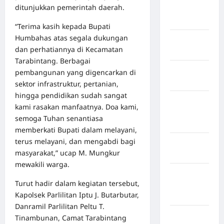
ditunjukkan pemerintah daerah.
Kabupaten
Boalemo
“Terima kasih kepada Bupati
Humbahas atas segala dukungan
Kabupaten
dan perhatiannya di Kecamatan
Bogor
Tarabintang. Berbagai
Kabupaten
pembangunan yang digencarkan di
Bulukumba
sektor infrastruktur, pertanian,
hingga pendidikan sudah sangat
Kabupaten
kami rasakan manfaatnya. Doa kami,
Flores
semoga Tuhan senantiasa
Timur
memberkati Bupati dalam melayani,
terus melayani, dan mengabdi bagi
Kabupaten
masyarakat,” ucap M. Mungkur
Gowa
mewakili warga.
Kabupaten
Turut hadir dalam kegiatan tersebut,
Humbang
Kapolsek Parlilitan Iptu J. Butarbutar,
Hasundutan
Danramil Parlilitan Peltu T.
Kabupaten
Tinambunan, Camat Tarabintang