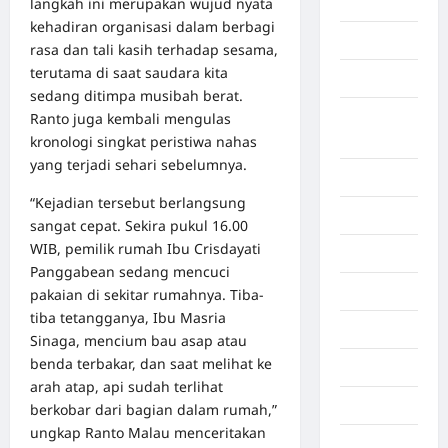
langkah ini merupakan wujud nyata
Aceh Utara
kehadiran organisasi dalam berbagi
Aljazair
rasa dan tali kasih terhadap sesama,
terutama di saat saudara kita
Asahan
sedang ditimpa musibah berat.
Banda
Ranto juga kembali mengulas
Aceh
kronologi singkat peristiwa nahas
yang terjadi sehari sebelumnya.
Bandung
“Kejadian tersebut berlangsung
Banten
sangat cepat. Sekira pukul 16.00
WIB, pemilik rumah Ibu Crisdayati
Barru
Panggabean sedang mencuci
Batam
pakaian di sekitar rumahnya. Tiba-
tiba tetangganya, Ibu Masria
Beijing
Sinaga, mencium bau asap atau
benda terbakar, dan saat melihat ke
Bekasi
arah atap, api sudah terlihat
Bengkulu
berkobar dari bagian dalam rumah,”
ungkap Ranto Malau menceritakan
Benua