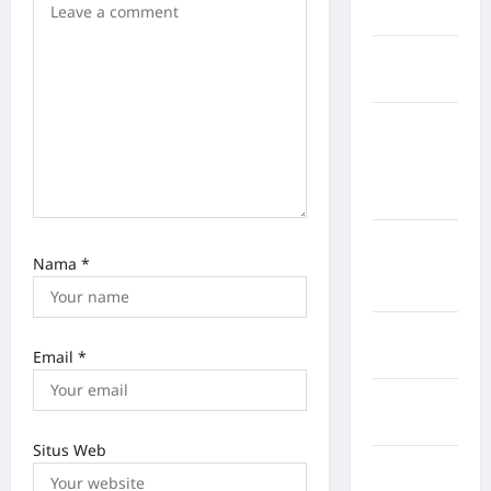
Selatan
Kabupaten
Nias Utara
kabupaten
Ogan
Komering
Ulu Timur
Kabupaten
Nama
*
Pegunungan
Bintang
Kabupaten
Email
*
Pinrang
Kabupaten
Purbalingga
Situs Web
Kabupaten