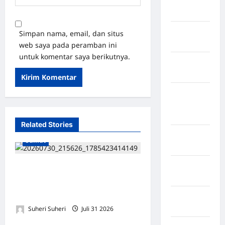
Rejang
Lebong
Kabupaten
Simpan nama, email, dan situs
Rote Ndao
web saya pada peramban ini
untuk komentar saya berikutnya.
Kabupaten
Sampang
Kabupaten
Sidenreng
Rappang
Related Stories
Kabupaten
Sumut
Sidrap
Kabupaten
Diduga Kuasai Lahan Hutan
Sorong
Lindung, Aktivitas PT Tun
Sewindu Dipertanyakan
Kabupaten
Sragen
Suheri Suheri
Juli 31 2026
0
Sumut