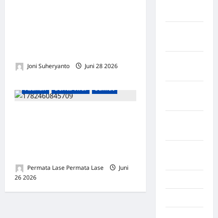
Kabupaten
Rekam Jejak Hitam M br
Tangerang
Sinaga , Sosok yang Sering
Kabupaten
Mengklaim Hak Orang Lain
Tanggamus
dan Membuat Kegaduhan
Kabupaten
Joni Suheryanto
Juni 28 2026
Wonosobo
0
Asahan
Berita viral
Sumut
Kabupaten
Yalimo
VIRAL DI TIKTOK: Diduga
Kalimantan
Urus SIM di Polres Asahan
Barat
Diminta Rp1,1 Juta, Warga
Kalimantan
Kecam Pungutan Liar
Tengah
Permata Lase Permata Lase
Juni
26 2026
0
Karawang
Karo
Kayuagung