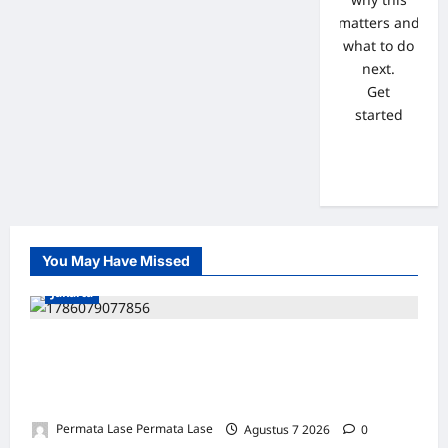
matters and
what to do
next.
Get
started
You May Have Missed
Jakarta
ISU SURPRES PERGANTIAN KAPOLRI
DINILAI MENYESATKAN: KEWENANGAN
TETAP DI TANGAN PRESIDEN
Permata Lase Permata Lase
Agustus 7 2026
0