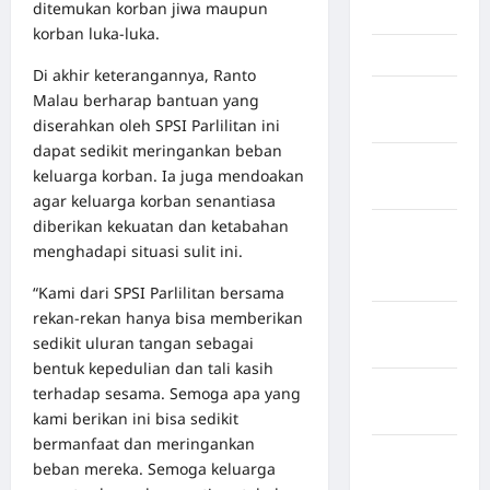
ditemukan korban jiwa maupun
Jambi
korban luka-luka.
Jawa Barat
Di akhir keterangannya, Ranto
Jawa
Malau berharap bantuan yang
Tengah
diserahkan oleh SPSI Parlilitan ini
dapat sedikit meringankan beban
kabupaten
keluarga korban. Ia juga mendoakan
Banyumas
agar keluarga korban senantiasa
diberikan kekuatan dan ketabahan
Kabupaten
menghadapi situasi sulit ini.
Bengkulu
Utara
“Kami dari SPSI Parlilitan bersama
rekan-rekan hanya bisa memberikan
Kabupaten
sedikit uluran tangan sebagai
Bireuen
bentuk kepedulian dan tali kasih
Kabupaten
terhadap sesama. Semoga apa yang
Boalemo
kami berikan ini bisa sedikit
bermanfaat dan meringankan
Kabupaten
beban mereka. Semoga keluarga
Bogor