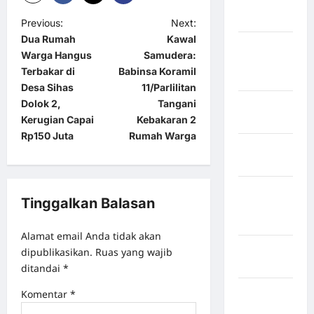
Kabupaten
Maros
Previous:
Next:
Dua Rumah
Kawal
Kabupaten
Warga Hangus
Samudera:
Minahasa
Terbakar di
Babinsa Koramil
Utara
Desa Sihas
11/Parlilitan
Dolok 2,
Tangani
Kabupaten
Kerugian Capai
Kebakaran 2
Morowali
Rp150 Juta
Rumah Warga
Kabupaten
Mukomuko
Kabupaten
Tinggalkan Balasan
Musi
Banyuasin
Alamat email Anda tidak akan
Kabupaten
dipublikasikan.
Ruas yang wajib
Nias
ditandai
*
Kabupaten
Komentar
*
Nias