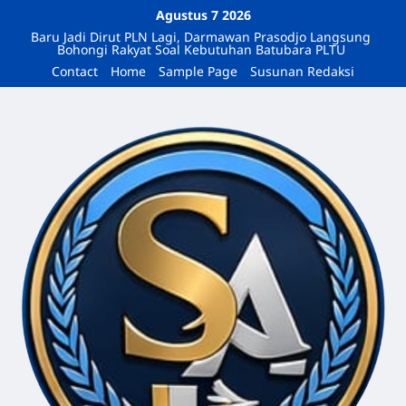
Agustus 7 2026
Baru Jadi Dirut PLN Lagi, Darmawan Prasodjo Langsung
Bohongi Rakyat Soal Kebutuhan Batubara PLTU
Contact
Home
Sample Page
Susunan Redaksi