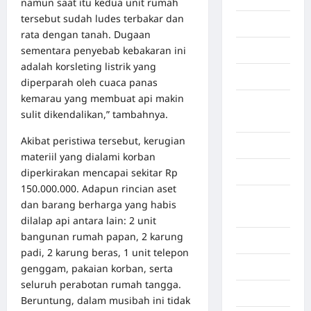
namun saat itu kedua unit rumah
tersebut sudah ludes terbakar dan
Gaza
rata dengan tanah. Dugaan
sementara penyebab kebakaran ini
Gorontalo
adalah korsleting listrik yang
Graphic
diperparah oleh cuaca panas
kemarau yang membuat api makin
Gunung
sulit dikendalikan,” tambahnya.
Sitoli
Akibat peristiwa tersebut, kerugian
Gunungsitoli
materiil yang dialami korban
diperkirakan mencapai sekitar Rp
Health
150.000.000. Adapun rincian aset
Hukum dan
dan barang berharga yang habis
kiminal
dilalap api antara lain: 2 unit
bangunan rumah papan, 2 karung
Inspiration
padi, 2 karung beras, 1 unit telepon
Internasional
genggam, pakaian korban, serta
seluruh perabotan rumah tangga.
Jakarta
Beruntung, dalam musibah ini tidak