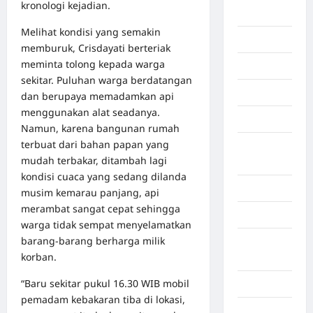
kronologi kejadian.
Afrika
Melihat kondisi yang semakin
Berita viral
memburuk, Crisdayati berteriak
meminta tolong kepada warga
Binjai
sekitar. Puluhan warga berdatangan
Blog
dan berupaya memadamkan api
menggunakan alat seadanya.
Business
Namun, karena bangunan rumah
terbuat dari bahan papan yang
Buton
mudah terbakar, ditambah lagi
Tengah
kondisi cuaca yang sedang dilanda
Cilacap
musim kemarau panjang, api
merambat sangat cepat sehingga
Decor
warga tidak sempat menyelamatkan
barang-barang berharga milik
Deli
korban.
Serdang
“Baru sekitar pukul 16.30 WIB mobil
Dumai
pemadam kebakaran tiba di lokasi,
Economy