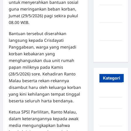
untuk menyerahkan bantuan sosial
guna meringankan beban korban,
Oktober
Jumat (29/5/2026) pagi sekira pukul
2023
08.00 WIB.
Maret
Bantuan tersebut diserahkan
2020
langsung kepada Crisdayati
Januari
Panggabean, warga yang menjadi
2020
korban kebakaran yang
menghanguskan dua unit rumah
papan miliknya pada Kamis
(28/5/2026) sore. Kehadiran Ranto
Kategori
Malau beserta rekan-rekannya
disambut haru oleh keluarga korban
Aceh
yang kini kehilangan tempat tinggal
beserta seluruh harta bendanya.
Aceh Besar
Ketua SPSI Parlilitan, Ranto Malau,
Aceh
dalam keterangannya kepada awak
Timur
media mengungkapkan bahwa