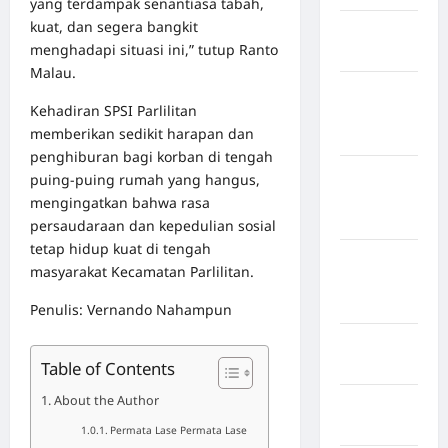
yang terdampak senantiasa tabah,
kuat, dan segera bangkit
Kabupaten
menghadapi situasi ini,” tutup Ranto
Bulukumba
Malau.
Kabupaten
Kehadiran SPSI Parlilitan
Flores
memberikan sedikit harapan dan
Timur
penghiburan bagi korban di tengah
Kabupaten
puing-puing rumah yang hangus,
Humbang
mengingatkan bahwa rasa
Hasundutan
persaudaraan dan kepedulian sosial
tetap hidup kuat di tengah
Kabupaten
masyarakat Kecamatan Parlilitan.
Indragiri
Hilir
Penulis: Vernando Nahampun
Kabupaten
Jayawijaya
Table of Contents
About the Author
Kabupaten
Jembrana
Permata Lase Permata Lase