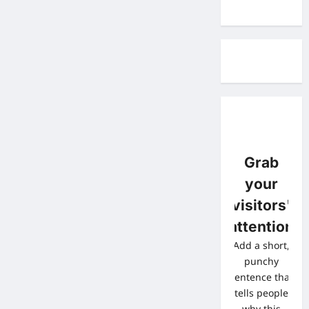
Grab
your
visitors'
attention
Add a short,
punchy
sentence that
tells people
why this