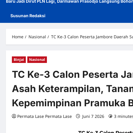
Baru Jadi Dirut PLN Lagi, Darmawan Prasodjo Langsung Bohon
Susunan Redaksi
Home
Nasional
TC Ke-3 Calon Peserta Jambore Daerah S
Binjai
Nasional
TC Ke-3 Calon Peserta J
Asah Keterampilan, Tanam
Kepemimpinan Pramuka Bi
Permata Lase Permata Lase
Juni 7 2026
3 minute