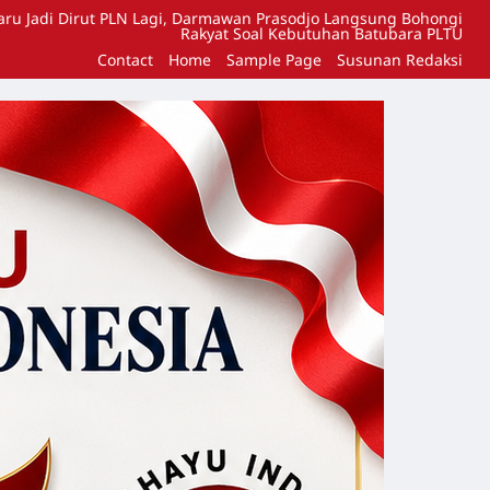
aru Jadi Dirut PLN Lagi, Darmawan Prasodjo Langsung Bohongi
Rakyat Soal Kebutuhan Batubara PLTU
Contact
Home
Sample Page
Susunan Redaksi