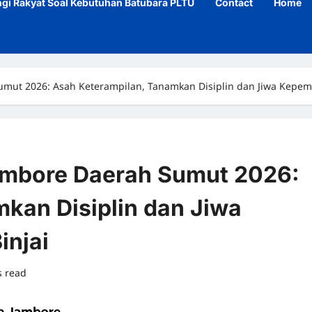
gi Rakyat Soal Kebutuhan Batubara PLTU
Contact
Home
umut 2026: Asah Keterampilan, Tanamkan Disiplin dan Jiwa Kepe
ambore Daerah Sumut 2026:
kan Disiplin dan Jiwa
njai
s read
0 comments