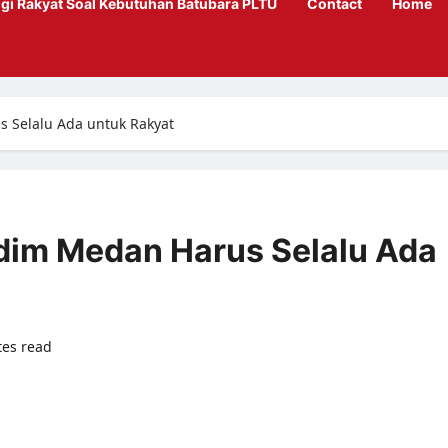
gi Rakyat Soal Kebutuhan Batubara PLTU
Contact
Home
s Selalu Ada untuk Rakyat
odim Medan Harus Selalu Ada
tes read
0 comments