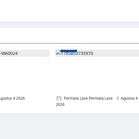
Medan
Gorontalo Dukung
PAULUS PERINGATAN GULO, S.H., M.H.
ersal Coverage
SAH PIMPIN PEMUDA DEMOKRASI
 Ketenagakerjaan
INDONESIA SUMATERA UTARA:
i Capai 285.000 Ribu
BERLANDASKAN HUKUM, SIAP
ngi
MENGABDI UNTUK RAKYAT
gustus 4 2026
0
Permata Lase Permata Lase
Agustus 4
2026
0