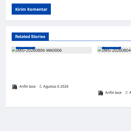
Related Stories
Nasional
Nasional
Lakukan Pemeliharaan Oprit Jembatan
DPRD Provinsi 
Batang Serangan, Hutama Karya Uji
Percepatan Univ
Coba Contraflow di KM 55 Tol Binjai–
Jamsostek, BPJS
Langsa
Usulkan Strateg
Pekerja Terlindu
Arifin lase
Agustus 6 2026
0
Arifin lase
A