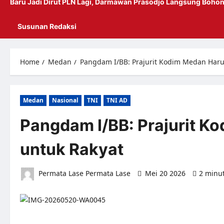
Baru Jadi Dirut PLN Lagi, Darmawan Prasodjo Langsung Bohon
Susunan Redaksi
Home
Medan
Pangdam I/BB: Prajurit Kodim Medan Haru
Medan
Nasional
TNI
TNI AD
Pangdam I/BB: Prajurit K
untuk Rakyat
Permata Lase Permata Lase
Mei 20 2026
2 minu